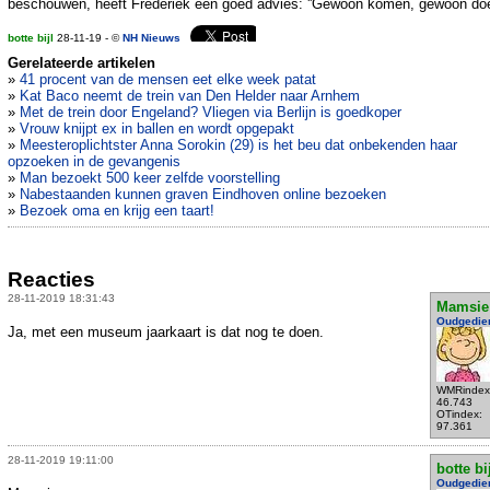
beschouwen, heeft Frederiek een goed advies: ''Gewoon komen, gewoon doe
botte bijl
28-11-19 - ©
NH Nieuws
Gerelateerde artikelen
»
41 procent van de mensen eet elke week patat
»
Kat Baco neemt de trein van Den Helder naar Arnhem
»
Met de trein door Engeland? Vliegen via Berlijn is goedkoper
»
Vrouw knijpt ex in ballen en wordt opgepakt
»
Meesteroplichtster Anna Sorokin (29) is het beu dat onbekenden haar
opzoeken in de gevangenis
»
Man bezoekt 500 keer zelfde voorstelling
»
Nabestaanden kunnen graven Eindhoven online bezoeken
»
Bezoek oma en krijg een taart!
Reacties
28-11-2019 18:31:43
Mamsie
Oudgedie
Ja, met een museum jaarkaart is dat nog te doen.
WMRindex
46.743
OTindex:
97.361
28-11-2019 19:11:00
botte bi
Oudgedie