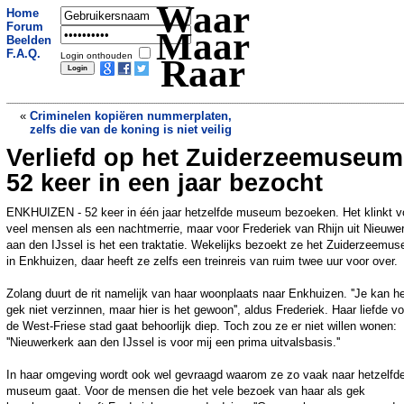
Waar
Home
Forum
Maar
Beelden
F.A.Q.
Login onthouden
Raar
«
Criminelen kopiëren nummerplaten,
zelfs die van de koning is niet veilig
Verliefd op het Zuiderzeemuseum
Zwaan met groeiachterstand heeft buik
vol brood
»
52 keer in een jaar bezocht
ENKHUIZEN - 52 keer in één jaar hetzelfde museum bezoeken. Het klinkt v
veel mensen als een nachtmerrie, maar voor Frederiek van Rhijn uit Nieuwe
aan den IJssel is het een traktatie. Wekelijks bezoekt ze het Zuiderzeemu
in Enkhuizen, daar heeft ze zelfs een treinreis van ruim twee uur voor over.
Zolang duurt de rit namelijk van haar woonplaats naar Enkhuizen. ''Je kan h
gek niet verzinnen, maar hier is het gewoon'', aldus Frederiek. Haar liefde vo
de West-Friese stad gaat behoorlijk diep. Toch zou ze er niet willen wonen:
''Nieuwerkerk aan den IJssel is voor mij een prima uitvalsbasis.''
In haar omgeving wordt ook wel gevraagd waarom ze zo vaak naar hetzelfd
museum gaat. Voor de mensen die het vele bezoek van haar als gek