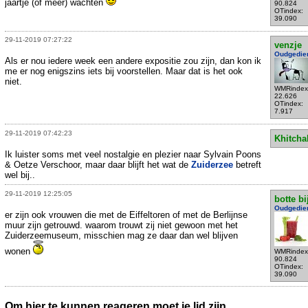
jaartje (of meer) wachten
90.824
OTindex:
39.090
29-11-2019 07:27:22
venzje
Oudgedie
Als er nou iedere week een andere expositie zou zijn, dan kon ik
me er nog enigszins iets bij voorstellen. Maar dat is het ook
niet.
WMRindex
22.626
OTindex:
7.917
29-11-2019 07:42:23
Khitcha
Ik luister soms met veel nostalgie en plezier naar Sylvain Poons
& Oetze Verschoor, maar daar blijft het wat de
Zuiderzee
betreft
wel bij..
29-11-2019 12:25:05
botte bi
Oudgedie
er zijn ook vrouwen die met de Eiffeltoren of met de Berlijnse
muur zijn getrouwd. waarom trouwt zij niet gewoon met het
Zuiderzeemuseum, misschien mag ze daar dan wel blijven
wonen
WMRindex
90.824
OTindex:
39.090
Om hier te kunnen reageren moet je lid zijn.