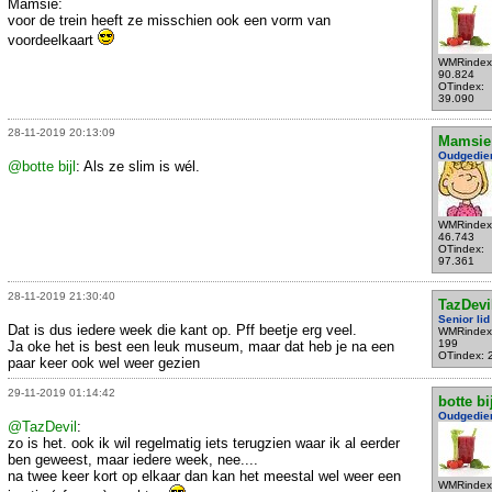
Mamsie:
voor de trein heeft ze misschien ook een vorm van
voordeelkaart
WMRindex
90.824
OTindex:
39.090
28-11-2019 20:13:09
Mamsie
Oudgedie
@botte bijl
: Als ze slim is wél.
WMRindex
46.743
OTindex:
97.361
28-11-2019 21:30:40
TazDevi
Senior lid
Dat is dus iedere week die kant op. Pff beetje erg veel.
WMRindex
199
Ja oke het is best een leuk museum, maar dat heb je na een
OTindex: 
paar keer ook wel weer gezien
29-11-2019 01:14:42
botte bi
Oudgedie
@TazDevil
:
zo is het. ook ik wil regelmatig iets terugzien waar ik al eerder
ben geweest, maar iedere week, nee....
na twee keer kort op elkaar dan kan het meestal wel weer een
WMRindex