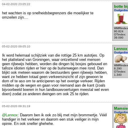
04-02-2020 23:05:22
botte bi
Oudgedie
het wachten is op snelheidsbegrenzers die moeilijker te
omzeilen zijn....
WMRindex
90.824
OTindex:
39.090
05-02-2020 09:05:10
Lennox
Oudgedie
Ik word helemaal schijtziek van die rottige 25 km autotjes. Op
het platteland van Groningen, waar ontzettend veel mensen
geen rijbewijs hebben, worden die dingen bij bosjes gebouwd en
WMRindex
talloze idioten rijden er hier op de buitenwegen mee rond. Dan
8.290
OTindex:
blijkt ook meteen waarom de bestuurders geen rijbewijs hebben,
1.340
want ze hebben totaal geen verkeersinzicht of zijn gewoon te
dom of te aso om te anticiperen op het overige verkeer. Rijden
midden op de wegen en gaan voor niemand aan de kant (zoals
bijvoorbeeld boeren in hun landbouwvoertuigen meestal wel even
doen) zodat ze anderen dwingen om ook 25 te rijden.
05-02-2020 09:31:19
Mamsie
Oudgedie
@Lennox
: Daarom ben ik ook zo blij met mijn brommertje. Véél
handiger in het verkeer en daarom een stuk veiliger in mijn
opinie. En ook sneller ghehehe.