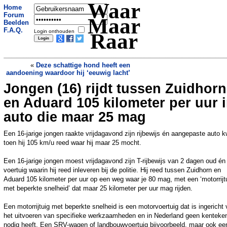
Waar
Home
Forum
Maar
Beelden
F.A.Q.
Login onthouden
Raar
«
Deze schattige hond heeft een
aandoening waardoor hij ‘eeuwig lacht’
Jongen (16) rijdt tussen Zuidhorn
Dit Britse dorp stinkt zo hard dat
kinderen er binnen moeten blijven
»
en Aduard 105 kilometer per uur 
auto die maar 25 mag
Een 16-jarige jongen raakte vrijdagavond zijn rijbewijs én aangepaste auto kw
toen hij 105 km/u reed waar hij maar 25 mocht.
Een 16-jarige jongen moest vrijdagavond zijn T-rijbewijs van 2 dagen oud én
voertuig waarin hij reed inleveren bij de politie. Hij reed tussen Zuidhorn en
Aduard 105 kilometer per uur op een weg waar je 80 mag, met een ‘motorrijt
met beperkte snelheid’ dat maar 25 kilometer per uur mag rijden.
Een motorrijtuig met beperkte snelheid is een motorvoertuig dat is ingericht 
het uitvoeren van specifieke werkzaamheden en in Nederland geen kenteke
nodig heeft. Een SRV-wagen of landbouwvoertuig bijvoorbeeld, maar ook ee