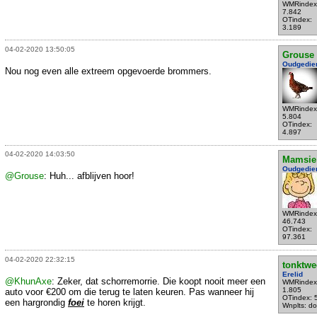
WMRindex
7.842
OTindex:
3.189
04-02-2020 13:50:05
Grouse
Oudgedie
Nou nog even alle extreem opgevoerde brommers.
WMRindex
5.804
OTindex:
4.897
04-02-2020 14:03:50
Mamsie
Oudgedie
@Grouse
: Huh... afblijven hoor!
WMRindex
46.743
OTindex:
97.361
04-02-2020 22:32:15
tonktwe
Erelid
@KhunAxe
: Zeker, dat schorremorrie. Die koopt nooit meer een
WMRindex
1.805
auto voor €200 om die terug te laten keuren. Pas wanneer hij
OTindex: 
een hargrondig
foei
te horen krijgt.
Wnplts: do