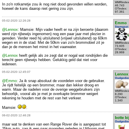
WMRindex
In zo'n rotkarretje zou ik nog niet dood gevonden willen worden,
46.743
hoewel de kans daarop niet gering zou zijn.
OTindex:
97.361
05-02-2020 12:26:28
Emmo
Stamgast
@Lennox
: Mamsie: Mijn vader heeft er na zijn beroerte (daarom
werd zijn rijbewijs ingenomen) nog een paar jaar met plezier in
gereden. Verder reed hij uitsluitend (vrijwel uitsluitend) op 60km
wegen en in de stad. Met de 50km van zo'n brommobiel zit je
WMRindex
73.605
dan je de mensen het minst in het vaarwater.
OTindex:
28.969
@Lennox
heeft gelijk als ze zegt dat er nogal wat rondrijden die
terecht geen rijbewijs hebben. Gelukkig geld dat niet voor
iedereen.
05-02-2020 12:45:07
Lennox
Oudgedie
@Emmo
: Ja ik snap absoluut de voordelen voor de gebruiker.
Je rijdt feitelijk op een brommer, maar dan lekker droog en
warm. Maar de nadelen voor de overige weggebruikers zijn
WMRindex
behoorlijk, vooral als je met je overkapte brommer weigert
8.290
OTindex:
rekening te houden met de rest van het verkeer.
1.340
Mamsie:
.
06-02-2020 12:46:28
botte bi
Oudgedie
maar wat te denken van een Range Rover die is aangepast tot
25km auto. zag ik een paar maanden geleden in Uithoorn met