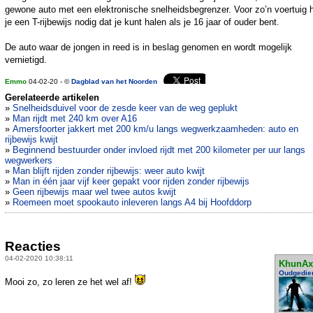
gewone auto met een elektronische snelheidsbegrenzer. Voor zo’n voertuig 
je een T-rijbewijs nodig dat je kunt halen als je 16 jaar of ouder bent.
De auto waar de jongen in reed is in beslag genomen en wordt mogelijk
vernietigd.
Emmo
04-02-20 - ©
Dagblad van het Noorden
Gerelateerde artikelen
»
Snelheidsduivel voor de zesde keer van de weg geplukt
»
Man rijdt met 240 km over A16
»
Amersfoorter jakkert met 200 km/u langs wegwerkzaamheden: auto en
rijbewijs kwijt
»
Beginnend bestuurder onder invloed rijdt met 200 kilometer per uur langs
wegwerkers
»
Man blijft rijden zonder rijbewijs: weer auto kwijt
»
Man in één jaar vijf keer gepakt voor rijden zonder rijbewijs
»
Geen rijbewijs maar wel twee autos kwijt
»
Roemeen moet spookauto inleveren langs A4 bij Hoofddorp
Reacties
04-02-2020 10:38:11
KhunAx
Oudgedie
Mooi zo, zo leren ze het wel af!