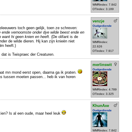
WMRindex: 7.842
OTindex: 3.189
venzje
Oudgediende
leeuwers toch geen gelijk, toen ze schreven:
te ende vernoomste onder dye wilde beest ende en
 want hi geen knien en heeft.
(De olifant is de
er de wilde dieren. Hij kan zijn knieën niet
WMRindex:
ën heeft.)
22.626
OTindex: 7.917
 dat is Twispraec der Creaturen.
merlinswit
Oudgediende
gaat mn mond eerst open, daarna ga ik praten.
s tussen moeten passen... heb ik van horen
WMRindex: 4.789
OTindex: 3.325
KhunAxe
Oudgediende
zien? Is al een oude, maar heel leuk
WMRindex: 7.842