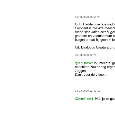
23-03-2020 10:59:29
Goh. Hadden die late midde
Elephant is die alre mees
mach sine knien niet bugen
grootste en voornaamste ond
buigen omdat hij geen knie
Uit: Dyalogus Creaturarum,
23-03-2020 12:29:18
@KhunAxe
: lol, meestal 
nadenken zou er nog ergen
zeggen.
Dank voor de video...
23-03-2020 12:42:17
@merlinswit
: Heb je 'm ge