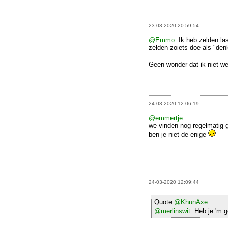
23-03-2020 20:59:54
@Emmo
: Ik heb zelden la
zelden zoiets doe als "den
Geen wonder dat ik niet we
24-03-2020 12:06:19
@emmertje
:
we vinden nog regelmatig g
ben je niet de enige
24-03-2020 12:09:44
Quote
@KhunAxe
:
@merlinswit
: Heb je 'm 