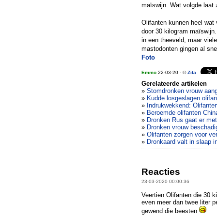
maïswijn. Wat volgde laat 
Olifanten kunnen heel wat
door 30 kilogram maïswijn. 
in een theeveld, maar viele
mastodonten gingen al sne
Foto
Emmo
22-03-20 - ©
Zita
Gerelateerde artikelen
»
Stomdronken vrouw aanget
»
Kudde losgeslagen olifan
»
Indrukwekkend: Olifanten
»
Beroemde olifanten China
»
Dronken Rus gaat er met 
»
Dronken vrouw beschadig
»
Olifanten zorgen voor ve
»
Dronkaard valt in slaap i
Reacties
23-03-2020 00:00:36
Veertien Olifanten die 30 ki
even meer dan twee liter per
gewend die beesten