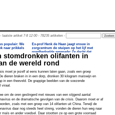
- laatste artikel
7-8 12:00
-
78235
artikelen -
us populair: We
Ex-prof Henk de Haan jaagt vrouw in
ek naar prikkels
zorgcentrum de stuipen op het lijf met
goedbedoelde serenade: Ze dacht dat
 stomdronken olifanten in
het alarm afging
»
an de wereld rond
isis moet je jezelf al eens kunnen laten gaan, zoals een groep
 De dieren braken in in een dorp, dronken 30 kilogram maïswijn en
slaap in een theeveld. De grappige beelden van de soezende
 viraal.
we om de oren geslingerd met nieuws van een stijgend aantal
navirus en de dramatische gevolgen van de crisis. Daarom moet er af
orden, zoals met een groep van 14 olifanten uit China. Terwijl de
onavirus daar nog steeds heel streng, vonden de dieren hun weg naar
r maïs en ander voedsel. Daar stootten ze op een grote voorraad