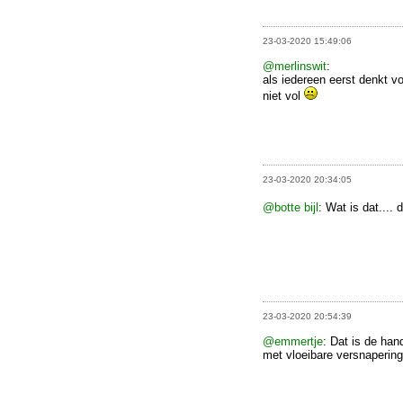
23-03-2020 15:49:06
@merlinswit
:
als iedereen eerst denkt vo
niet vol
23-03-2020 20:34:05
@botte bijl
: Wat is dat....
23-03-2020 20:54:39
@emmertje
: Dat is de han
met vloeibare versnapering