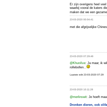
Er zijn overigens heel vee
waarbij vooral de katers d
maken dat we een gezamen
23-03-2020 00:04:41
met die afgrijselijke Chine
23-03-2020 07:29:46
@KhunAxe
: Ja maar, ik wi
rollebollen...
Laatste edit 23-03-2020 07:29
23-03-2020 10:11:26
@merlinswit
: Je hoeft maa
Dronken dieren, ook olif