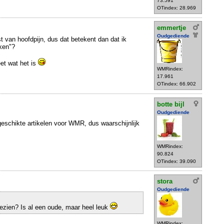
73.591
OTindex: 28.969
emmertje
Oudgediende
st van hoofdpijn, dus dat betekent dan dat ik
ken"?
et wat het is
WMRindex:
17.961
OTindex: 66.902
botte bijl
Oudgediende
eschikte artikelen voor WMR, dus waarschijnlijk
WMRindex:
90.824
OTindex: 39.090
stora
Oudgediende
gezien? Is al een oude, maar heel leuk
WMRindex: