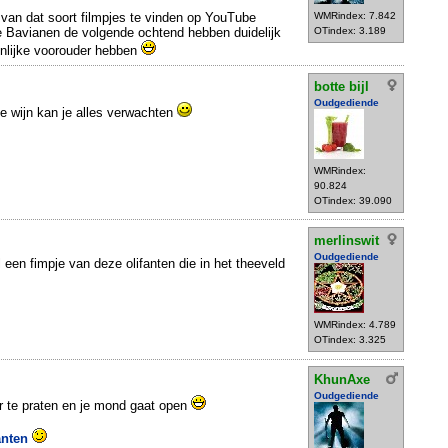
l van dat soort filmpjes te vinden op YouTube
WMRindex: 7.842
ie Bavianen de volgende ochtend hebben duidelijk
OTindex: 3.189
lijke voorouder hebben
botte bijl
Oudgediende
se wijn kan je alles verwachten
WMRindex:
90.824
OTindex: 39.090
merlinswit
Oudgediende
l een fimpje van deze olifanten die in het theeveld
WMRindex: 4.789
OTindex: 3.325
KhunAxe
Oudgediende
r te praten en je mond gaat open
anten