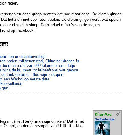
zich raden.
 verzetten en deze groep bewees dat nog maar eens. De dieren gingen
Dat liet zich niet veel later voelen. De dieren gingen eerst wat spelen
n daar al snel in slaap. De hilarische foto’s van de slapen
l rond op Facebook.
roffen in olifantenverblijf
ten nadert miljoenenstad, China zet drones in
 doen na tocht van 500 kilometer een dutje
 bijna thuis, maar tocht heeft wel wat gekost
de tank op uit om fles wijn te kopen
t een Warhol op eerste date
rkeersellende
n graf
KhunAxe
Oudgediende
logram, (niet liter?), maiswijn drinken? Dat is net
 Olifant, en dan al bezopen zijn? Pffftttt... Niks