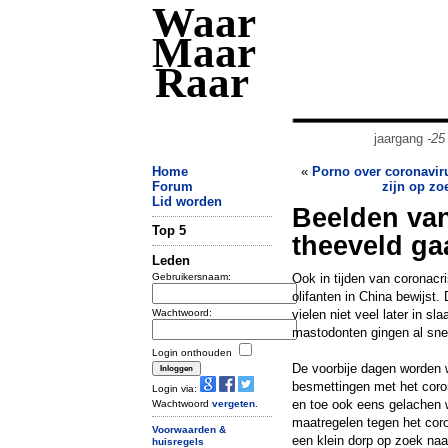
Waar
Maar
Raar
jaargang
-25
Home
«
Porno over coronavir
Forum
zijn op zo
Lid worden
Beelden van
Top 5
theeveld ga
Leden
Gebruikersnaam:
Ook in tijden van coronacr
olifanten in China bewijst.
Wachtwoord:
vielen niet veel later in 
mastodonten gingen al snel
Login onthouden
De voorbije dagen worden 
besmettingen met het coro
Login via:
en toe ook eens gelachen w
Wachtwoord
vergeten
.
maatregelen tegen het cor
Voorwaarden &
een klein dorp op zoek naa
huisregels