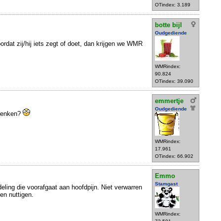
OTindex: 3.189
botte bijl
Oudgediende
ordat zij/hij iets zegt of doet, dan krijgen we WMR
WMRindex:
90.824
OTindex: 39.090
emmertje
Oudgediende
 denken?
WMRindex:
17.961
OTindex: 66.902
Emmo
Stamgast
deling die voorafgaat aan hoofdpijn. Niet verwarren
en nuttigen.
WMRindex: