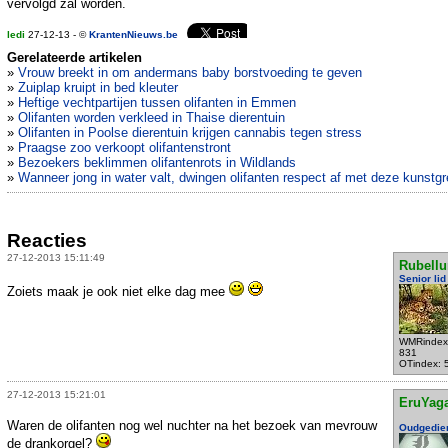
vervolgd zal worden.
ledi
27-12-13 - ©
KrantenNieuws.be
Gerelateerde artikelen
»
Vrouw breekt in om andermans baby borstvoeding te geven
»
Zuiplap kruipt in bed kleuter
»
Heftige vechtpartijen tussen olifanten in Emmen
»
Olifanten worden verkleed in Thaise dierentuin
»
Olifanten in Poolse dierentuin krijgen cannabis tegen stress
»
Praagse zoo verkoopt olifantenstront
»
Bezoekers beklimmen olifantenrots in Wildlands
»
Wanneer jong in water valt, dwingen olifanten respect af met deze kunstg
Reacties
27-12-2013 15:11:49
Rubell
Senior lid
Zoiets maak je ook niet elke dag mee
WMRindex
831
OTindex: 
27-12-2013 15:21:01
EruYag
Waren de olifanten nog wel nuchter na het bezoek van mevrouw
Oudgedie
de drankorgel?