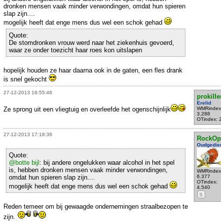
dronken mensen vaak minder verwondingen, omdat hun spieren
slap zijn....
mogelijk heeft dat enge mens dus wel een schok gehad
Quote:
De stomdronken vrouw werd naar het ziekenhuis gevoerd,
waar ze onder toezicht haar roes kon uitslapen
hopelijk houden ze haar daarna ook in de gaten, een fles drank
is snel gekocht
27-12-2013 16:55:46
prokille
Erelid
Ze sprong uit een vliegtuig en overleefde het ogenschijnlijk
WMRindex
3.288
OTindex: 
27-12-2013 17:18:36
RockOp
Oudgedie
Quote:
@botte bijl
: bij andere ongelukken waar alcohol in het spel
is, hebben dronken mensen vaak minder verwondingen,
WMRindex
omdat hun spieren slap zijn....
6.377
OTindex:
mogelijk heeft dat enge mens dus wel een schok gehad
4.540
S
Reden temeer om bij gewaagde ondernemingen straalbezopen te
zijn.