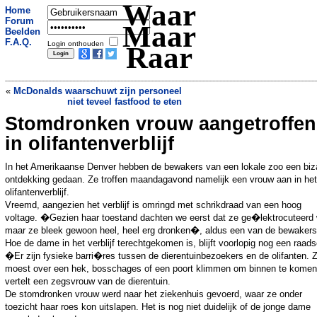
Waar
Home
Forum
Maar
Beelden
F.A.Q.
Login onthouden
Raar
«
McDonalds waarschuwt zijn personeel
niet teveel fastfood te eten
Stomdronken vrouw aangetroffen
Werkloze jongeren op de planken in ruil
voor opleiding
»
in olifantenverblijf
In het Amerikaanse Denver hebben de bewakers van een lokale zoo een biz
ontdekking gedaan. Ze troffen maandagavond namelijk een vrouw aan in het
olifantenverblijf.
Vreemd, aangezien het verblijf is omringd met schrikdraad van een hoog
voltage. �Gezien haar toestand dachten we eerst dat ze ge�lektrocuteerd
maar ze bleek gewoon heel, heel erg dronken�, aldus een van de bewakers
Hoe de dame in het verblijf terechtgekomen is, blijft voorlopig nog een raads
�Er zijn fysieke barri�res tussen de dierentuinbezoekers en de olifanten. 
moest over een hek, bosschages of een poort klimmen om binnen te kome
vertelt een zegsvrouw van de dierentuin.
De stomdronken vrouw werd naar het ziekenhuis gevoerd, waar ze onder
toezicht haar roes kon uitslapen. Het is nog niet duidelijk of de jonge dame