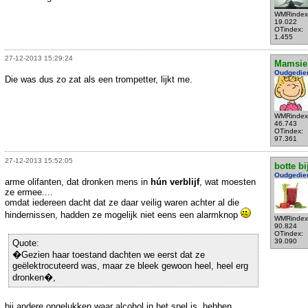
WMRindex
19.022
OTindex:
1.455
27-12-2013 15:29:24
Mamsie
Oudgedie
Die was dus zo zat als een trompetter, lijkt me.
WMRindex
46.743
OTindex:
97.361
27-12-2013 15:52:05
botte bi
Oudgedie
arme olifanten, dat dronken mens in
hún verblijf
, wat moesten
ze ermee....
omdat iedereen dacht dat ze daar veilig waren achter al die
hindernissen, hadden ze mogelijk niet eens een alarmknop
WMRindex
90.824
OTindex:
39.090
Quote:
�Gezien haar toestand dachten we eerst dat ze
geëlektrocuteerd was, maar ze bleek gewoon heel, heel erg
dronken�,
bij andere ongelukken waar alcohol in het spel is, hebben