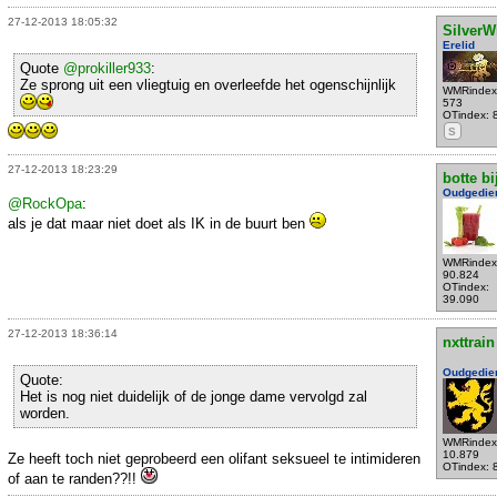
27-12-2013 18:05:32
SilverW
Erelid
Quote
@prokiller933
:
Ze sprong uit een vliegtuig en overleefde het ogenschijnlijk
WMRindex
573
OTindex: 
S
27-12-2013 18:23:29
botte bi
Oudgedie
@RockOpa
:
als je dat maar niet doet als IK in de buurt ben
WMRindex
90.824
OTindex:
39.090
27-12-2013 18:36:14
nxttrain
Oudgedie
Quote:
Het is nog niet duidelijk of de jonge dame vervolgd zal
worden.
WMRindex
10.879
Ze heeft toch niet geprobeerd een olifant seksueel te intimideren
OTindex: 
of aan te randen??!!