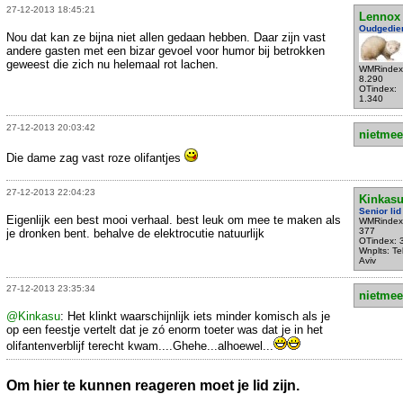
27-12-2013 18:45:21
Lennox
Oudgedie
Nou dat kan ze bijna niet allen gedaan hebben. Daar zijn vast
andere gasten met een bizar gevoel voor humor bij betrokken
geweest die zich nu helemaal rot lachen.
WMRindex
8.290
OTindex:
1.340
27-12-2013 20:03:42
nietmee
Die dame zag vast roze olifantjes
27-12-2013 22:04:23
Kinkas
Senior lid
Eigenlijk een best mooi verhaal. best leuk om mee te maken als
WMRindex
377
je dronken bent. behalve de elektrocutie natuurlijk
OTindex: 
Wnplts: Te
Aviv
27-12-2013 23:35:34
nietmee
@Kinkasu
: Het klinkt waarschijnlijk iets minder komisch als je
op een feestje vertelt dat je zó enorm toeter was dat je in het
olifantenverblijf terecht kwam....Ghehe...alhoewel...
Om hier te kunnen reageren moet je lid zijn.