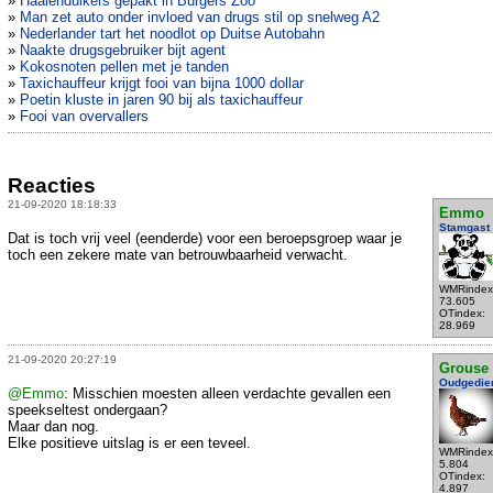
»
Haaienduikers gepakt in Burgers Zoo
»
Man zet auto onder invloed van drugs stil op snelweg A2
»
Nederlander tart het noodlot op Duitse Autobahn
»
Naakte drugsgebruiker bijt agent
»
Kokosnoten pellen met je tanden
»
Taxichauffeur krijgt fooi van bijna 1000 dollar
»
Poetin kluste in jaren 90 bij als taxichauffeur
»
Fooi van overvallers
Reacties
21-09-2020 18:18:33
Emmo
Stamgast
Dat is toch vrij veel (eenderde) voor een beroepsgroep waar je
toch een zekere mate van betrouwbaarheid verwacht.
WMRindex
73.605
OTindex:
28.969
21-09-2020 20:27:19
Grouse
Oudgedie
@Emmo
: Misschien moesten alleen verdachte gevallen een
speekseltest ondergaan?
Maar dan nog.
Elke positieve uitslag is er een teveel.
WMRindex
5.804
OTindex:
4.897