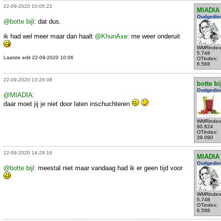
22-09-2020 10:05:22
MIADIA
Oudgedie
@botte bijl
: dat dus.
ik had wel meer maar dan haalt
@KhunAxe
: me weer onderuit
WMRindex
5.748
Laatste edit 22-09-2020 10:06
OTindex:
6.568
22-09-2020 13:26:08
botte bi
Oudgedie
@MIADIA
:
daar moet jij je niet door laten inschuchteren
WMRindex
90.824
OTindex:
39.090
22-09-2020 14:29:16
MIADIA
Oudgedie
@botte bijl
: meestal niet maar vandaag had ik er geen tijd voor
WMRindex
5.748
OTindex:
6.568