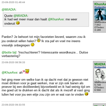
23-09-2020 01:48:44
KhunAx
Oudgedie
@MIADIA
:
Quote
@MIADIA
:
ik had wel meer maar dan haalt
@KhunAxe
: me weer
WMRindex
onderuit
7.842
OTindex:
3.189
Pardon? Je behoort tot mijn favorieten lieverd, waarom zou ik
jou onderuit willen halen?
Ik sta paf en voel me ineens
vreselijk onbegrepen
@botte bijl
: 'Inschuchteren'? Interessante woordkeuze... Duitse
verbastering?
23-09-2020 08:58:33
MIADIA
Oudgedie
@KhunAxe
: ah
het ging meer om welke kan ik op dacht met dat je gewoon niet
WMRindex
moet drinken voor je gaat werken, mar er zijn ook banen als
5.748
proever bij een distilleerderij bijvoorbeeld en ik had weinig tijd om
OTindex:
me goed uit te drukken en ik dacht dat als ik mezelf al vast ging
6.568
lullen het voor jou een eitje zou zijn om er wat van te vinden
23-09-2020 09:33:55