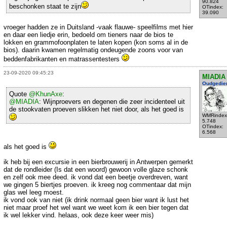
90.824
beschonken staat te zijn
OTindex:
39.090
vroeger hadden ze in Duitsland -vaak flauwe- speelfilms met hier
en daar een liedje erin, bedoeld om tieners naar de bios te
lokken en grammofoonplaten te laten kopen (kon soms al in de
bios). daarin kwamen regelmatig ondeugende zoons voor van
beddenfabrikanten en matrassentesters
23-09-2020 09:45:23
MIADIA
Oudgedie
Quote
@KhunAxe
:
@MIADIA
: Wijnproevers en degenen die zeer incidenteel uit
de stookvaten proeven slikken het niet door, als het goed is
WMRindex
5.748
OTindex:
6.568
als het goed is
ik heb bij een excursie in een bierbrouwerij in Antwerpen gemerkt
dat de rondleider (Is dat een woord) gewoon volle glaze schonk
en zelf ook mee deed. ik vond dat een beetje overdreven, want
we gingen 5 biertjes proeven. ik kreeg nog commentaar dat mijn
glas wel leeg moest.
ik vond ook van niet (ik drink normaal geen bier want ik lust het
niet maar proef het wel want we weet kom ik een bier tegen dat
ik wel lekker vind. helaas, ook deze keer weer mis)