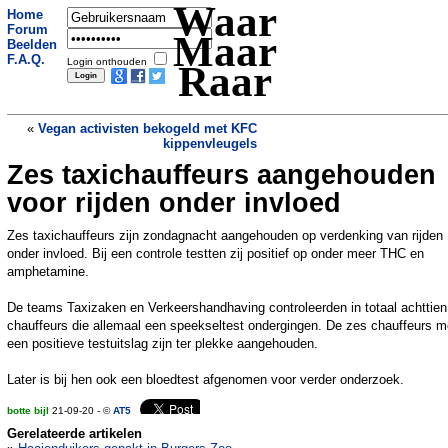
Waar
Home
Forum
Maar
Beelden
F.A.Q.
Login onthouden
Raar
«
Vegan activisten bekogeld met KFC
kippenvleugels
Zes taxichauffeurs aangehouden
Twee Russische militairen gearresteerd
na een virale video waarin ze hun
voor rijden onder invloed
schoenen wassen met wijwater
»
Zes taxichauffeurs zijn zondagnacht aangehouden op verdenking van rijden
onder invloed. Bij een controle testten zij positief op onder meer THC en
amphetamine.
De teams Taxizaken en Verkeershandhaving controleerden in totaal achttien
chauffeurs die allemaal een speekseltest ondergingen. De zes chauffeurs m
een positieve testuitslag zijn ter plekke aangehouden.
Later is bij hen ook een bloedtest afgenomen voor verder onderzoek.
botte bijl
21-09-20 - ©
AT5
Gerelateerde artikelen