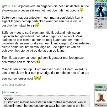
KhunAx
Oudgedie
@MIADIA
: Wijnproevers en degenen die zeer incidenteel uit de
stookvaten proeven slikken het niet door, als het goed is
Buiten een matrassentester in een matrassenfabriek kan ik
WMRindex
eigenlijk geen beroep bedenken waar het een pre is om in
7.842
OTindex:
beschonken staat te zijn
3.189
Zelfs de meeste café-eigenaren die ik gekend heb waren
bijzonder terughoudend met het nuttigen van alcohol. Vaak
hadden ze een biertje achter de toog klaarstaan om mee te
proosten als ze een rondje van een klant kregen. Zo leverde één
biertje soms wel het tienvoudige op.. Ze nipten er van en
schreven het biertje bij op de lat van de klant.
Toen ik dat eenmaal doorhad ben ik gestopt met kroegbazen
een rondje aan te bieden
Maar ik ben er niet op uit om mensen 'vast te lullen' lieverd, ik
ben er op uit om hier een plezierige tijd te hebben met af en toe
een wat serieuzer noot
23-09-2020 09:42:54
botte bi
Oudgedie
@KhunAxe
:
Quote:
Buiten een matrassentester in een matrassenfabriek kan ik
WMRindex
eigenlijk geen beroep bedenken waar het een pre is om in