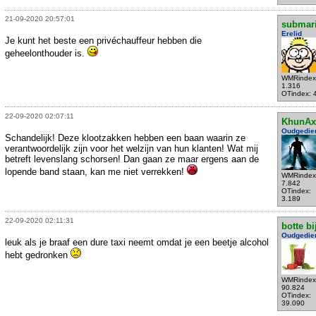
21-09-2020 20:57:01
submar
Erelid
Je kunt het beste een privéchauffeur hebben die
geheelonthouder is.
WMRindex
1.316
OTindex: 
22-09-2020 02:07:11
KhunAx
Oudgedie
Schandelijk! Deze klootzakken hebben een baan waarin ze
verantwoordelijk zijn voor het welzijn van hun klanten! Wat mij
betreft levenslang schorsen! Dan gaan ze maar ergens aan de
lopende band staan, kan me niet verrekken!
WMRindex
7.842
OTindex:
3.189
22-09-2020 02:11:31
botte bi
Oudgedie
leuk als je braaf een dure taxi neemt omdat je een beetje alcohol
hebt gedronken
WMRindex
90.824
OTindex:
39.090