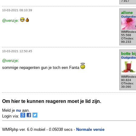
7.917
10-03-2021 08:10:39
allone
Oudgedie
@venzje
:
WMRindex
55.568
OTindex:
99.233
10-03-2021 12:50:45
botte bi
Oudgedie
@venzje
:
sommige nepagenten gun je toch een Fanta
WMRindex
90.824
OTindex:
39.090
Om hier te kunnen reageren moet je lid zijn.
Meld je
nu
aan.
Login via:
WMRphp ver. 6.0 mobiel -
0.05038
secs -
Normale versie