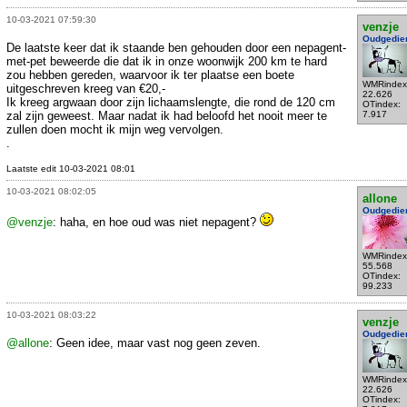
10-03-2021 07:59:30
venzje
Oudgedie
De laatste keer dat ik staande ben gehouden door een nepagent-
met-pet beweerde die dat ik in onze woonwijk 200 km te hard
zou hebben gereden, waarvoor ik ter plaatse een boete
WMRindex
uitgeschreven kreeg van €20,-
22.626
Ik kreeg argwaan door zijn lichaamslengte, die rond de 120 cm
OTindex:
zal zijn geweest. Maar nadat ik had beloofd het nooit meer te
7.917
zullen doen mocht ik mijn weg vervolgen.
.
Laatste edit 10-03-2021 08:01
10-03-2021 08:02:05
allone
Oudgedie
@venzje
: haha, en hoe oud was niet nepagent?
WMRindex
55.568
OTindex:
99.233
10-03-2021 08:03:22
venzje
Oudgedie
@allone
: Geen idee, maar vast nog geen zeven.
WMRindex
22.626
OTindex: