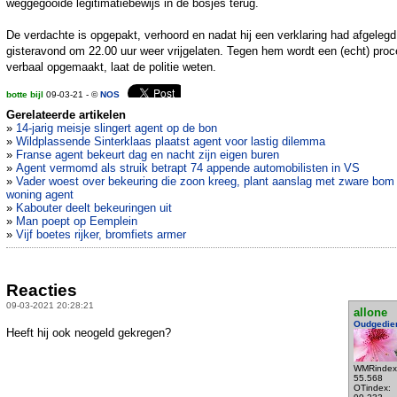
weggegooide legitimatiebewijs in de bosjes terug.
De verdachte is opgepakt, verhoord en nadat hij een verklaring had afgelegd
gisteravond om 22.00 uur weer vrijgelaten. Tegen hem wordt een (echt) proc
verbaal opgemaakt, laat de politie weten.
botte bijl
09-03-21 - ©
NOS
Gerelateerde artikelen
»
14-jarig meisje slingert agent op de bon
»
Wildplassende Sinterklaas plaatst agent voor lastig dilemma
»
Franse agent bekeurt dag en nacht zijn eigen buren
»
Agent vermomd als struik betrapt 74 appende automobilisten in VS
»
Vader woest over bekeuring die zoon kreeg, plant aanslag met zware bom
woning agent
»
Kabouter deelt bekeuringen uit
»
Man poept op Eemplein
»
Vijf boetes rijker, bromfiets armer
Reacties
09-03-2021 20:28:21
allone
Oudgedie
Heeft hij ook neogeld gekregen?
WMRindex
55.568
OTindex: