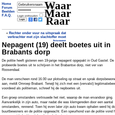
Waar
Home
Forum
Maar
Beelden
F.A.Q.
Login onthouden
Raar
«
Rechter onder vuur na uitspraak dat
verkrachter met zijn slachtoffer moet
trouwen
Nepagent (19) deelt boetes uit in
Dronken man rijdt met opengeklapte
motorkap door na ongeluk
»
Brabants dorp
De politie heeft gisteren een 19-jarige nepagent opgepakt in Oud Gastel. D
probeerde boetes uit te schrijven in het Brabantse dorp, niet ver van
Roosendaal.
De man verscheen rond 16.00 uur plotseling op straat en sprak dorpsbewon
aan, meldt Omroep Brabant. Terwijl hij zich met een (vervalst) legitimatiebew
voordeed als politieman, schreef hij de nepboetes uit.
Een groep omstanders vertrouwde het niet, waarop de man ervandoor ging.
Aanvankelijk in zijn auto, maar nadat die was klemgereden door een aantal
omstanders, rennend. Toen hij even later zijn auto kwam ophalen werd hij d
buurtbewoners en de politie opgewacht. Een speurhond van de politie vond 