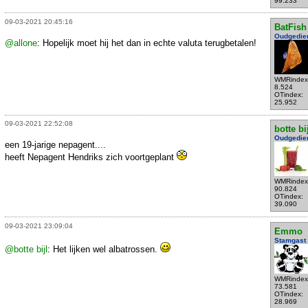
99.233
09-03-2021 20:45:16
BatFish
Oudgedie
@allone
: Hopelijk moet hij het dan in echte valuta terugbetalen!
WMRindex
8.524
OTindex:
25.952
09-03-2021 22:52:08
botte bi
Oudgedie
een 19-jarige nepagent....
heeft Nepagent Hendriks zich voortgeplant
WMRindex
90.824
OTindex:
39.090
09-03-2021 23:09:04
Emmo
Stamgast
@botte bijl
: Het lijken wel albatrossen.
WMRindex
73.581
OTindex:
28.969