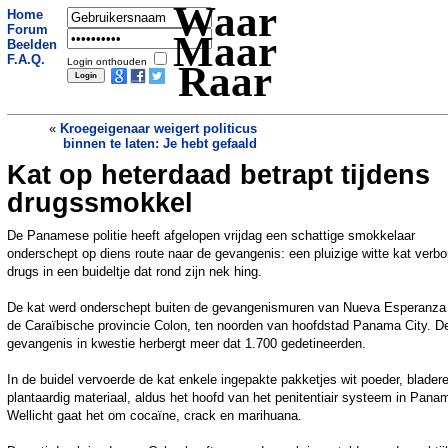
Waar
Home
Forum
Maar
Beelden
F.A.Q.
Login onthouden
Raar
«
Kroegeigenaar weigert politicus
binnen te laten: Je hebt gefaald
Kat op heterdaad betrapt tijdens
Kirgizië promoot dit gevaarlijk
natuurproduct als middel tegen corona
drugssmokkel
»
De Panamese politie heeft afgelopen vrijdag een schattige smokkelaar
onderschept op diens route naar de gevangenis: een pluizige witte kat verbo
drugs in een buideltje dat rond zijn nek hing.
De kat werd onderschept buiten de gevangenismuren van Nueva Esperanza 
de Caraïbische provincie Colon, ten noorden van hoofdstad Panama City. D
gevangenis in kwestie herbergt meer dat 1.700 gedetineerden.
In de buidel vervoerde de kat enkele ingepakte pakketjes wit poeder, blader
plantaardig materiaal, aldus het hoofd van het penitentiair systeem in Pana
Wellicht gaat het om cocaïne, crack en marihuana.