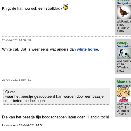
Oudgedie
Krijgt de kat nou ook een strafblad?
WMRindex
5.802
OTindex:
4.897
23-04-2021 14:39:30
venzje
Oudgedie
White cat. Dat is weer eens wat anders dan
white horse
.
WMRindex
22.626
OTindex:
7.917
23-04-2021 14:54:31
Mamsie
Oudgedie
Quote:
waar het beestje geadopteerd kan worden door een baasje
met betere bedoelingen.
WMRindex
46.743
OTindex:
97.361
Die kan het beestje fijn boodschappen laten doen. Handig toch!
Laatste edit 23-04-2021 14:54