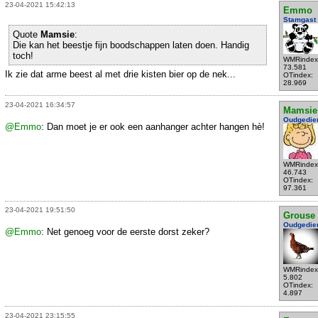
23-04-2021 15:42:13
Emmo
Stamgast
Quote
Mamsie
:
Die kan het beestje fijn boodschappen laten doen. Handig
toch!
WMRindex
73.581
Ik zie dat arme beest al met drie kisten bier op de nek...
OTindex:
28.969
23-04-2021 16:34:57
Mamsie
Oudgedie
@Emmo
: Dan moet je er ook een aanhanger achter hangen hè!
WMRindex
46.743
OTindex:
97.361
23-04-2021 19:51:50
Grouse
Oudgedie
@Emmo
: Net genoeg voor de eerste dorst zeker?
WMRindex
5.802
OTindex:
4.897
23-04-2021 23:15:55