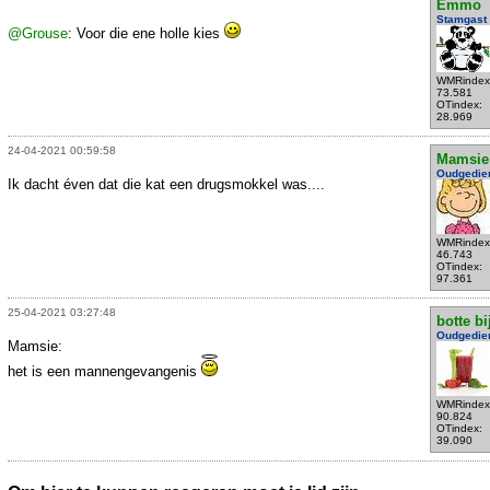
Emmo
Stamgast
@Grouse
: Voor die ene holle kies
WMRindex
73.581
OTindex:
28.969
24-04-2021 00:59:58
Mamsie
Oudgedie
Ik dacht éven dat die kat een drugsmokkel was....
WMRindex
46.743
OTindex:
97.361
25-04-2021 03:27:48
botte bi
Oudgedie
Mamsie:
het is een mannengevangenis
WMRindex
90.824
OTindex:
39.090