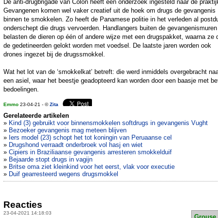
De anti-drugbrigade van Colon heeft een onderzoek ingesteld naar de praktij
Gevangenen komen wel vaker creatief uit de hoek om drugs de gevangenis
binnen te smokkelen. Zo heeft de Panamese politie in het verleden al postd
onderschept die drugs vervoerden. Handlangers buiten de gevangenismuren
belasten de dieren op één of andere wijze met een drugspakket, waarna ze 
de gedetineerden gelokt worden met voedsel. De laatste jaren worden ook
drones ingezet bij de drugssmokkel.
Wat het lot van de ‘smokkelkat’ betreft: die werd inmiddels overgebracht na
een asiel, waar het beestje geadopteerd kan worden door een baasje met be
bedoelingen.
Emmo
23-04-21 - ©
Zita
Gerelateerde artikelen
»
Kind (3) gebruikt voor binnensmokkelen softdrugs in gevangenis Vught
»
Bezoeker gevangenis mag meteen blijven
»
Iers model (23) schopt het tot koningin van Peruaanse cel
»
Drugshond verraadt onderbroek vol hasj en wiet
»
Cipiers in Braziliaanse gevangenis arresteren smokkelduif
»
Bejaarde stopt drugs in vagijn
»
Britse oma ziet kleinkind voor het eerst, vlak voor executie
»
Duif gearresteerd wegens drugsmokkel
Reacties
23-04-2021 14:18:03
Grouse