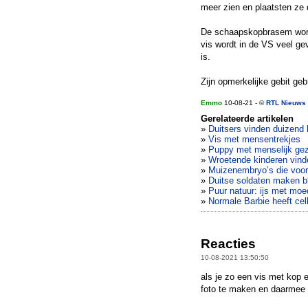
meer zien en plaatsten ze 
De schaapskopbrasem word
vis wordt in de VS veel ge
is.
Zijn opmerkelijke gebit ge
Emmo
10-08-21 - ©
RTL Nieuws
Gerelateerde artikelen
»
Duitsers vinden duizend 
»
Vis met mensentrekjes
»
Puppy met menselijk gezi
»
Wroetende kinderen vin
»
Muizenembryo’s die voor 
»
Duitse soldaten maken b
»
Puur natuur: ijs met mo
»
Normale Barbie heeft cell
Reacties
10-08-2021 13:50:50
als je zo een vis met kop e
foto te maken en daarmee