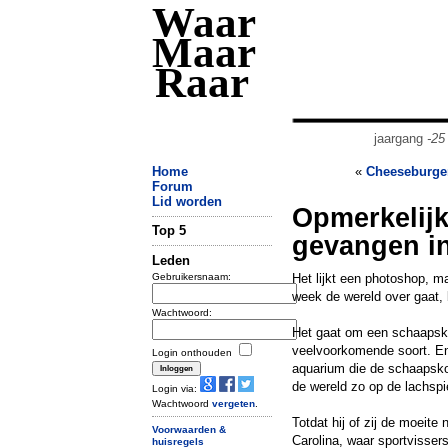
Waar
Maar
Raar
jaargang
-25
Home
«
Cheeseburger
Forum
Lid worden
Opmerkelijk
Top 5
gevangen i
Leden
Gebruikersnaam:
Het lijkt een photoshop, m
week de wereld over gaat,
Wachtwoord:
Het gaat om een schaapsk
veelvoorkomende soort. En
Login onthouden
aquarium die de schaapsko
de wereld zo op de lachspi
Login via:
Wachtwoord
vergeten
.
Totdat hij of zij de moeite
Voorwaarden &
Carolina, waar sportvisser
huisregels