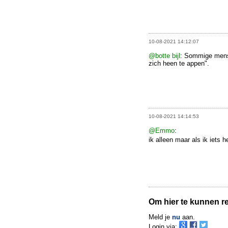
10-08-2021 14:12:07
@botte bijl
: Sommige mens
zich heen te appen".
10-08-2021 14:14:53
@Emmo
:
ik alleen maar als ik iets 
Om hier te kunnen rea
Meld je
nu
aan.
Login via: