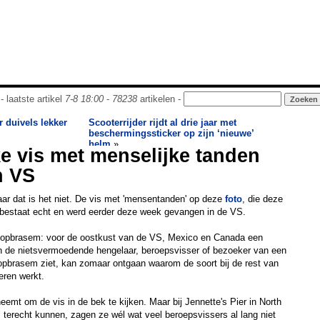
- laatste artikel
7-8 18:00
-
78238
artikelen -
 duivels lekker
Scooterrijder rijdt al drie jaar met
beschermingssticker op zijn ‘nieuwe’
helm
»
e vis met menselijke tanden
n VS
aar dat is het niet. De vis met 'mensentanden' op deze
foto
, die deze
 bestaat echt en werd eerder deze week gevangen in de VS.
opbrasem: voor de oostkust van de VS, Mexico en Canada een
 de nietsvermoedende hengelaar, beroepsvisser of bezoeker van een
pbrasem ziet, kan zomaar ontgaan waarom de soort bij de rest van
eren werkt.
 neemt om de vis in de bek te kijken. Maar bij Jennette's Pier in North
s terecht kunnen, zagen ze wél wat veel beroepsvissers al lang niet