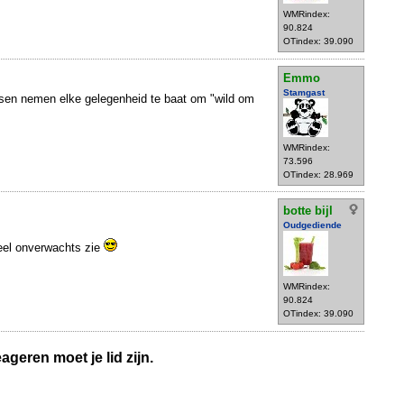
WMRindex:
90.824
OTindex: 39.090
Emmo
Stamgast
en nemen elke gelegenheid te baat om "wild om
WMRindex:
73.596
OTindex: 28.969
botte bijl
Oudgediende
heel onverwachts zie
WMRindex:
90.824
OTindex: 39.090
geren moet je lid zijn.