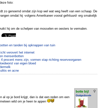
deze foto:
t zo genoemd omdat zijn kop wel wat weg heeft van een schaap. De
vangen omdat hij -volgens Amerikanen vooral gefrituurd- erg smakelijk
bruikt hij om de schelpen van mosselen en oesters te vermalen.
botten en tanden bij opknappen van tuin
cht verovert het internet
den mensenbotten
4 procent mens zijn, vormen stap richting reserveorganen
loedworst van eigen bloed
edermelk
ulitis en acne
botte bijl
Oudgediende
n al op je bord krijgt, dan is dat een reden om een
 meteen wild om je heen te appen