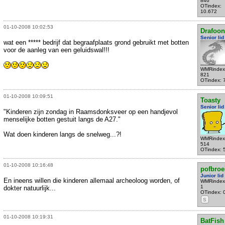
846
OTindex:
10.672
01-10-2008 10:02:53
Drafoon
Senior lid
wat een ***** bedrijf dat begraafplaats grond gebruikt met botten
voor de aanleg van een geluidswal!!!
WMRindex
821
OTindex: 
01-10-2008 10:09:51
Toasty
Senior lid
"Kinderen zijn zondag in Raamsdonksveer op een handjevol
menselijke botten gestuit langs de A27."
Wat doen kinderen langs de snelweg...?!
WMRindex
514
OTindex: 
01-10-2008 10:16:48
pofbroe
Junior lid
En ineens willen die kinderen allemaal archeoloog worden, of
WMRindex
1
dokter natuurlijk...
OTindex: 
S
01-10-2008 10:19:31
BatFish