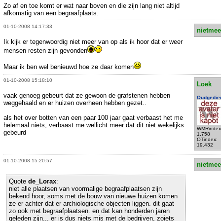
Zo af en toe komt er wat naar boven en die zijn lang niet altijd
afkomstig van een begraafplaats.
01-10-2008 14:17:33
nietmee
Ik kijk er tegenwoordig niet meer van op als ik hoor dat er weer
mensen resten zijn gevonden
Maar ik ben wel benieuwd hoe ze daar komen
01-10-2008 15:18:10
Loek
vaak genoeg gebeurt dat ze gewoon de grafstenen hebben
Oudgedie
weggehaald en er huizen overheen hebben gezet..
als het over botten van een paar 100 jaar gaat verbaast het me
helemaal niets, verbaast me wellicht meer dat dit niet wekelijks
WMRindex
gebeurd
1.758
OTindex:
19.432
01-10-2008 15:20:57
nietmee
Quote
de_Lorax
:
niet alle plaatsen van voormalige begraafplaatsen zijn
bekend hoor, soms met de bouw van nieuwe huizen komen
ze er achter dat er archiologische objecten liggen. dit gaat
zo ook met begraafplaatsen. en dat kan honderden jaren
geleden zijn... er is dus niets mis met de bedrijven, zoiets