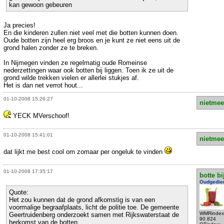
kan gewoon gebeuren
Ja precies!
En die kinderen zullen niet veel met die botten kunnen doen.
Oude botten zijn heel erg broos en je kunt ze niet eens uit de
grond halen zonder ze te breken.
In Nijmegen vinden ze regelmatig oude Romeinse
nederzettingen waar ook botten bij liggen. Toen ik ze uit de
grond wilde trekken vielen er allerlei stukjes af.
Het is dan net verrot hout...
01-10-2008 15:26:27
nietmee
YECK MVerschoof!
01-10-2008 15:41:01
nietmee
dat lijkt me best cool om zomaar per ongeluk te vinden
01-10-2008 17:35:17
botte bi
Oudgedie
Quote:
Het zou kunnen dat de grond afkomstig is van een
voormalige begraafplaats, licht de politie toe. De gemeente
WMRindex
Geertruidenberg onderzoekt samen met Rijkswaterstaat de
90.824
herkomst van de botten.