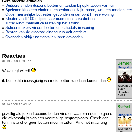
Gerelateerde artikelen
»
Duitsers vinden duizend botten en tanden bij opknappen van tuin
»
Spelende kinderen vinden mensenbotten: Kijk mama, wat een mooie stee
»
Oude, menselijke botresten gevonden onder oprit Friese woning
»
Kleuter vindt 100 miljoen jaar oude dinosaurusbotten
»
Jutter vindt menselijke resten op het strand
»
Schoonmakers vinden botten en schedels in woning
»
Resten van de grootste dinosaurus ooit ontdekt
»
Overleden ski�r na tientallen jaren gevonden
Reacties
01-10-2008 10:01:57
Demion
Oudgedie
Wow zeg! wierd!
ik ben echt nieuwsgierig waar die botten vandaan komen dan
WMRindex
4.305
OTindex:
3.487
01-10-2008 10:02:40
Stefsel
gezellig als je kind opeens botten vind en waarom neem je grond
Oudgedie
die afkomstig is van een voormalige begraafplaats. Check dan
tenminste of er geen botten meer in zitten. Vind het maar eng
WMRindex