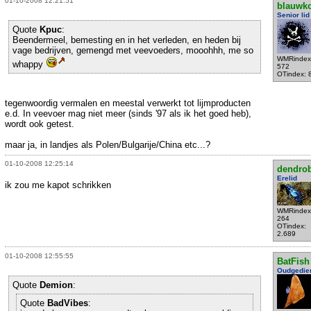
01-10-2008 12:21:51
blauwko
Senior lid
Quote
Kpuc
:
Beendermeel, bemesting en in het verleden, en heden bij
vage bedrijven, gemengd met veevoeders, mooohhh, me so
WMRindex
whappy
572
OTindex: 
tegenwoordig vermalen en meestal verwerkt tot lijmproducten
e.d. In veevoer mag niet meer (sinds '97 als ik het goed heb),
wordt ook getest.
maar ja, in landjes als Polen/Bulgarije/China etc...?
01-10-2008 12:25:14
dendro
Erelid
ik zou me kapot schrikken
WMRindex
264
OTindex:
2.689
01-10-2008 12:55:55
BatFish
Oudgedie
Quote
Demion
:
Quote
BadVibes
: