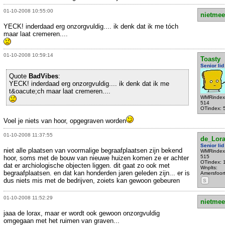
01-10-2008 10:55:00
nietmee
YECK! inderdaad erg onzorgvuldig.... ik denk dat ik me tóch
maar laat cremeren....
01-10-2008 10:59:14
Toasty
Senior lid
Quote
BadVibes
:
YECK! inderdaad erg onzorgvuldig.... ik denk dat ik me
t&oacute;ch maar laat cremeren....
WMRindex
514
OTindex: 
Voel je niets van hoor, opgegraven worden
01-10-2008 11:37:55
de_Lor
Senior lid
niet alle plaatsen van voormalige begraafplaatsen zijn bekend
WMRindex
515
hoor, soms met de bouw van nieuwe huizen komen ze er achter
OTindex: 
dat er archiologische objecten liggen. dit gaat zo ook met
Wnplts:
begraafplaatsen. en dat kan honderden jaren geleden zijn... er is
Amersfoor
dus niets mis met de bedrijven, zoiets kan gewoon gebeuren
S
01-10-2008 11:52:29
nietmee
jaaa de lorax, maar er wordt ook gewoon onzorgvuldig
omgegaan met het ruimen van graven...