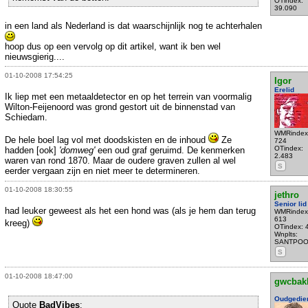
OTindex:
39.090
in een land als Nederland is dat waarschijnlijk nog te achterhalen
hoop dus op een vervolg op dit artikel, want ik ben wel
nieuwsgierig....
01-10-2008 17:54:25
Igor
Erelid
Ik liep met een metaaldetector en op het terrein van voormalig
Wilton-Feijenoord was grond gestort uit de binnenstad van
Schiedam.
WMRindex
De hele boel lag vol met doodskisten en de inhoud
Ze
724
OTindex:
hadden [ook]
'domweg'
een oud graf geruimd. De kenmerken
2.483
waren van rond 1870. Maar de oudere graven zullen al wel
S
eerder vergaan zijn en niet meer te determineren.
01-10-2008 18:30:55
jethro
Senior lid
had leuker geweest als het een hond was (als je hem dan terug
WMRindex
613
kreeg)
OTindex: 
Wnplts:
SANTPOO
S
01-10-2008 18:47:00
gwcbak
Oudgedie
Quote
BadVibes
: