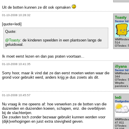
Uit de botten kunnen ze dit ook opmaken
01-10-2008 10:28:32
Toasty
Senior lid
[quote=ledi]
Quote:
WMRindex
@Toasty
: de kinderen speelden in een plantsoen langs de
514
geluidswal.
OTindex: 
Ik moet eerst lezen en dan pas praten voortaan...
01-10-2008 10:41:35
illyana
Senior lid
Sorry hoor, maar ik vind dat ze dan eerst moeten weten waar die
WMRindex
344
grond voor gebruikt werd, anders krijg je dus zoiets als dit.
OTindex: 
Wnplts:
pandora's
01-10-2008 10:45:57
ledi
Oudgedie
Nu vraag ik me opeens af: hoe verwerken ze de botten van die
duizenden en duizenden koeien, schapen, enz. die overblijven
bij de slachterijen.
Die zouden toch zonder bezwaar gebruikt kunnen worden voor
WMRindex
(dijk)verhogingen en juist extra stevigheid geven.
47.811
OTindex:
23.036