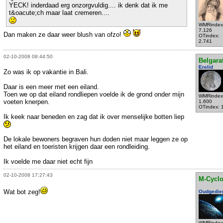
YECK! inderdaad erg onzorgvuldig.... ik denk dat ik me
t&oacute;ch maar laat cremeren....
WMRindex
7.126
Dan maken ze daar weer blush van ofzo!
OTindex:
2.741
02-10-2008 08:44:50
Belgara
Erelid
Zo was ik op vakantie in Bali.
Daar is een meer met een eiland.
Toen we op dat eiland rondliepen voelde ik de grond onder mijn
WMRindex
voeten knerpen.
1.600
OTindex: 
Ik keek naar beneden en zag dat ik over menselijke botten liep
De lokale bewoners begraven hun doden niet maar leggen ze op
het eiland en toeristen krijgen daar een rondleiding.
Ik voelde me daar niet echt fijn
02-10-2008 17:27:43
M-Cycl
Wat bot zeg!
Oudgedie
WMRindex