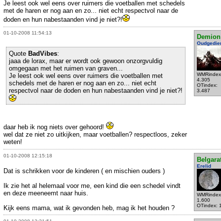
Je leest ook wel eens over ruimers die voetballen met schedels
met de haren er nog aan en zo... niet echt respectvol naar de
doden en hun nabestaanden vind je niet?!
01-10-2008 11:54:13
Demion
Oudgedie
Quote
BadVibes
:
jaaa de lorax, maar er wordt ook gewoon onzorgvuldig
omgegaan met het ruimen van graven...
WMRindex
Je leest ook wel eens over ruimers die voetballen met
4.305
schedels met de haren er nog aan en zo... niet echt
OTindex:
respectvol naar de doden en hun nabestaanden vind je niet?!
3.487
daar heb ik nog niets over gehoord!
wel dat ze niet zo uitkijken, maar voetballen? respectloos, zeker
weten!
01-10-2008 12:15:18
Belgara
Erelid
Dat is schrikken voor de kinderen ( en mischien ouders )
Ik zie het al helemaal voor me, een kind die een schedel vindt
en deze meeneemt naar huis.
WMRindex
1.600
OTindex: 
Kijk eens mama, wat ik gevonden heb, mag ik het houden ?