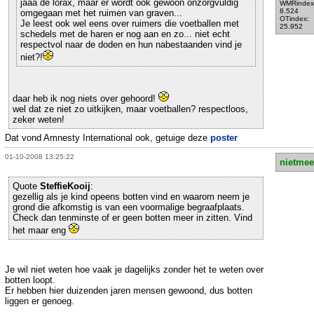
jaaa de lorax, maar er wordt ook gewoon onzorgvuldig
WMRindex
8.524
omgegaan met het ruimen van graven...
OTindex:
Je leest ook wel eens over ruimers die voetballen met
25.952
schedels met de haren er nog aan en zo... niet echt
respectvol naar de doden en hun nabestaanden vind je
niet?!
daar heb ik nog niets over gehoord!
wel dat ze niet zo uitkijken, maar voetballen? respectloos,
zeker weten!
Dat vond Amnesty International ook, getuige deze
poster
01-10-2008 13:25:22
nietmee
Quote
SteffieKooij
:
gezellig als je kind opeens botten vind en waarom neem je
grond die afkomstig is van een voormalige begraafplaats.
Check dan tenminste of er geen botten meer in zitten. Vind
het maar eng
Je wil niet weten hoe vaak je dagelijks zonder het te weten over
botten loopt.
Er hebben hier duizenden jaren mensen gewoond, dus botten
liggen er genoeg.