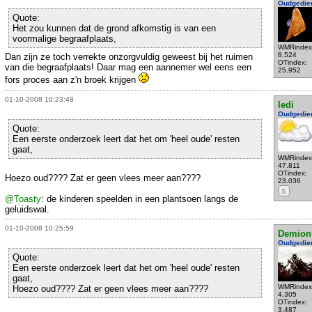
Oudgedie
Quote:
Het zou kunnen dat de grond afkomstig is van een
voormalige begraafplaats,
WMRindex
8.524
Dan zijn ze toch verrekte onzorgvuldig geweest bij het ruimen
OTindex:
van die begraafplaats! Daar mag een aannemer wel eens een
25.952
fors proces aan z'n broek krijgen
01-10-2008 10:23:48
ledi
Oudgedie
Quote:
Een eerste onderzoek leert dat het om 'heel oude' resten
gaat,
WMRindex
47.811
OTindex:
Hoezo oud???? Zat er geen vlees meer aan????
23.036
S
@Toasty
: de kinderen speelden in een plantsoen langs de
geluidswal.
01-10-2008 10:25:59
Demion
Oudgedie
Quote:
Een eerste onderzoek leert dat het om 'heel oude' resten
gaat,
WMRindex
Hoezo oud???? Zat er geen vlees meer aan????
4.305
OTindex:
3.487