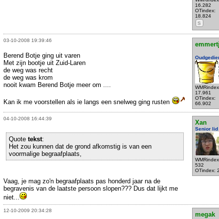
16.282
OTindex:
18.824
S
03-10-2008 19:39:46
emmert
Berend Botje ging uit varen
Oudgedie
Met zijn bootje uit Zuid-Laren
de weg was recht
de weg was krom
nooit kwam Berend Botje meer om ....
WMRindex
17.961
OTindex:
Kan ik me voorstellen als ie langs een snelweg ging rusten
66.902
04-10-2008 16:44:39
Xan
Senior lid
Quote
tekst
:
Het zou kunnen dat de grond afkomstig is van een
voormalige begraafplaats,
WMRindex
532
OTindex: 
Vaag, je mag zo'n begraafplaats pas honderd jaar na de
begravenis van de laatste persoon slopen??? Dus dat lijkt me
niet...
12-10-2009 20:34:28
megak