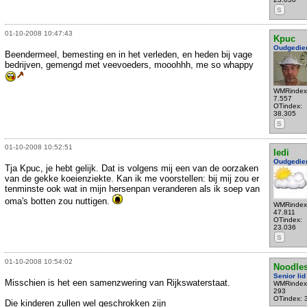
S
01-10-2008 10:47:43
Kpuc
Oudgedie
Beendermeel, bemesting en in het verleden, en heden bij vage
bedrijven, gemengd met veevoeders, mooohhh, me so whappy
WMRindex
7.557
OTindex:
38.305
S
01-10-2008 10:52:51
ledi
Oudgedie
Tja Kpuc, je hebt gelijk. Dat is volgens mij een van de oorzaken
van de gekke koeienziekte. Kan ik me voorstellen: bij mij zou er
tenminste ook wat in mijn hersenpan veranderen als ik soep van
oma's botten zou nuttigen.
WMRindex
47.811
OTindex:
23.036
S
01-10-2008 10:54:02
Noodle
Senior lid
Misschien is het een samenzwering van Rijkswaterstaat.
WMRindex
293
OTindex: 
Die kinderen zullen wel geschrokken zijn