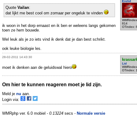
Erelid
Quote
Vailan
:
dat lijkt me best cool om zomaar per ongeluk te vinden
WMRindex
814
ik woon in het dorp ernaast en ik ben er weleens langs gekomen
OTindex: 
toen ze hem bouwde.
Wel leuk als je zo iets vind ik denk dat je dan best schrikt.
ook leuke biologie les.
28-02-2011 14:43:30
krassar
Lid
moet ik denken aan de geluidswal hiero
WMRindex
OTindex: 
Om hier te kunnen reageren moet je lid zijn.
Meld je
nu
aan.
Login via:
WMRphp ver. 6.0 mobiel -
0.13224
secs -
Normale versie