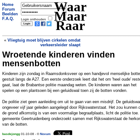
Waar
Home
Forum
Maar
Beelden
F.A.Q.
Login onthouden
Raar
«
Vliegtuig moet blijven cirkelen omdat
verkeersleider slaapt
Wroetende kinderen vinden
Tiener pleegt moord voor bier
»
mensenbotten
Kinderen zijn zondag in Raamsdonksveer op een handjevol menselijke bott
gestuit langs de A27. Een eerste onderzoek leert dat het om 'heel oude' rest
gaat, laat de Brabantse politie maandag weten. De kinderen waren aan het
spelen op een plantsoen bij een geluidswal toen zij de botten vonden.
De politie ziet geen aanleiding om uit te gaan van een misdrijf. De geluidswa
ongeveer vijf jaar geleden aangelegd door Rijkswaterstaat. Het zou kunnen 
de grond afkomstig is van een voormalige begraafplaats, licht de politie toe.
gemeente Geertruidenberg onderzoekt samen met Rijkswaterstaat de herko
van de botten.
basdejongg
01-10-08 - ©
Novum