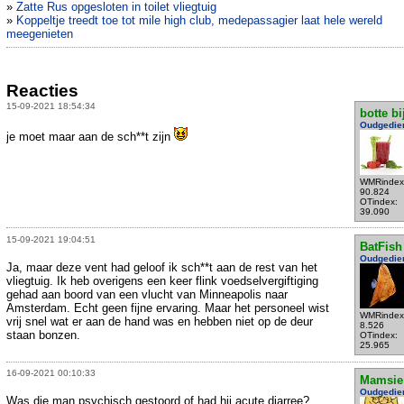
»
Zatte Rus opgesloten in toilet vliegtuig
»
Koppeltje treedt toe tot mile high club, medepassagier laat hele wereld
meegenieten
Reacties
15-09-2021 18:54:34
botte bi
Oudgedie
je moet maar aan de sch**t zijn
WMRindex
90.824
OTindex:
39.090
15-09-2021 19:04:51
BatFish
Oudgedie
Ja, maar deze vent had geloof ik sch**t aan de rest van het
vliegtuig. Ik heb overigens een keer flink voedselvergiftiging
gehad aan boord van een vlucht van Minneapolis naar
Amsterdam. Echt geen fijne ervaring. Maar het personeel wist
WMRindex
vrij snel wat er aan de hand was en hebben niet op de deur
8.526
staan bonzen.
OTindex:
25.965
16-09-2021 00:10:33
Mamsie
Oudgedie
Was die man psychisch gestoord of had hij acute diarree?