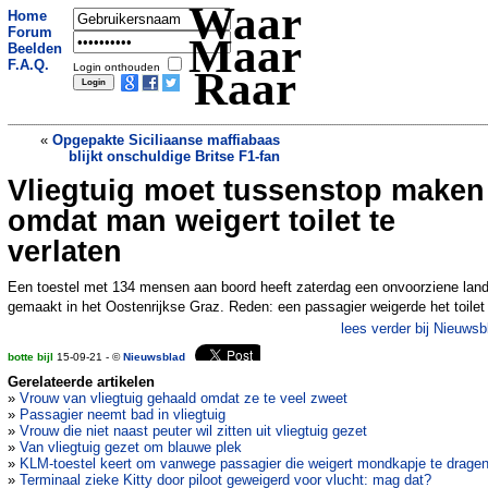
Waar
Home
Forum
Maar
Beelden
F.A.Q.
Login onthouden
Raar
«
Opgepakte Siciliaanse maffiabaas
blijkt onschuldige Britse F1-fan
Vliegtuig moet tussenstop maken
Automobilist rijdt ruim tien kilometer
met lekke banden
»
omdat man weigert toilet te
verlaten
Een toestel met 134 mensen aan boord heeft zaterdag een onvoorziene land
gemaakt in het Oostenrijkse Graz. Reden: een passagier weigerde het toilet
lees verder bij Nieuwsb
botte bijl
15-09-21 - ©
Nieuwsblad
Gerelateerde artikelen
»
Vrouw van vliegtuig gehaald omdat ze te veel zweet
»
Passagier neemt bad in vliegtuig
»
Vrouw die niet naast peuter wil zitten uit vliegtuig gezet
»
Van vliegtuig gezet om blauwe plek
»
KLM-toestel keert om vanwege passagier die weigert mondkapje te drage
»
Terminaal zieke Kitty door piloot geweigerd voor vlucht: mag dat?