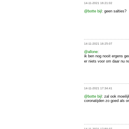
14-11-2021 16:21:02
@botte bijl
: geen salties?
14-11-2021 16:25:07
@allone
:
ik ben nog nooit ergens ge
er niets voor om daar nu 
14-11-2021 17:34:41
@botte bijl
: zal ook moeilij
coronatijden zo goed als o
14-11-2021 17:50:37