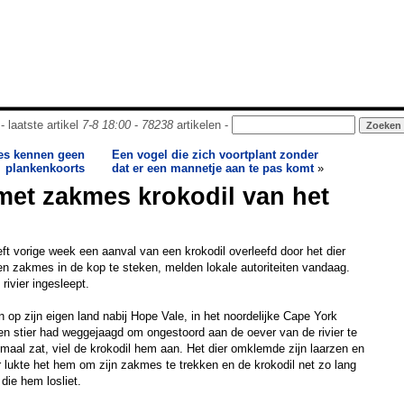
- laatste artikel
7-8 18:00
-
78238
artikelen -
es kennen geen
Een vogel die zich voortplant zonder
plankenkoorts
dat er een mannetje aan te pas komt
»
et zakmes krokodil van het
eft vorige week een aanval van een krokodil overleefd door het dier
n zakmes in de kop te steken, melden lokale autoriteiten vandaag.
rivier ingesleept.
op zijn eigen land nabij Hope Vale, in het noordelijke Cape York
een stier had weggejaagd om ongestoord aan de oever van de rivier te
nmaal zat, viel de krokodil hem aan. Het dier omklemde zijn laarzen en
r lukte het hem om zijn zakmes te trekken en de krokodil net zo lang
 die hem losliet.