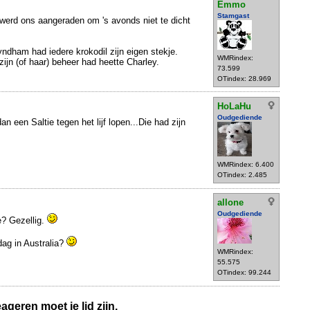
Emmo
Stamgast
erd ons aangeraden om 's avonds niet te dicht
yndham had iedere krokodil zijn eigen stekje.
WMRindex:
ijn (of haar) beheer had heette Charley.
73.599
OTindex: 28.969
HoLaHu
Oudgediende
an een Saltie tegen het lijf lopen...Die had zijn
WMRindex: 6.400
OTindex: 2.485
allone
Oudgediende
e? Gezellig.
dag in Australia?
WMRindex:
55.575
OTindex: 99.244
geren moet je lid zijn.