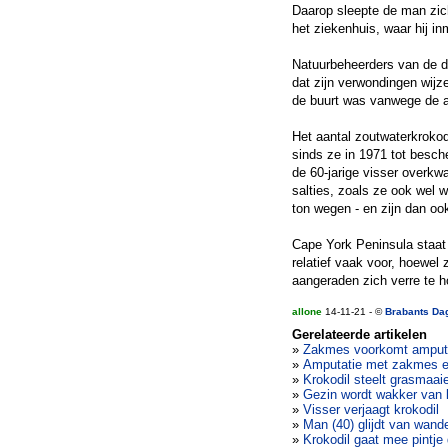
Daarop sleepte de man zich
het ziekenhuis, waar hij in
Natuurbeheerders van de d
dat zijn verwondingen wijz
de buurt was vanwege de a
Het aantal zoutwaterkrokodi
sinds ze in 1971 tot besch
de 60-jarige visser overkw
salties, zoals ze ook wel
ton wegen - en zijn dan ook
Cape York Peninsula staat
relatief vaak voor, hoewel
aangeraden zich verre te 
allone
14-11-21 - ©
Brabants Da
Gerelateerde artikelen
»
Zakmes voorkomt amput
»
Amputatie met zakmes e
»
Krokodil steelt grasmaai
»
Gezin wordt wakker van 
»
Visser verjaagt krokodil
»
Man (40) glijdt van wand
»
Krokodil gaat mee pintje