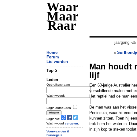
Waar
Maar
Raar
jaargang
-25
Home
«
Surfhondj
Forum
Lid worden
Man houdt m
Top 5
lijf
Leden
Gebruikersnaam:
Een 60-jarige Australiër he
verschillende malen met ee
Wachtwoord:
Het reptiel had de man een 
De man was aan het vissen 
Login onthouden
Peninsula, waar hij eerst 
kunnen zitten. Toen hij ee
Login via:
trok hem het water in. Daa
Wachtwoord
vergeten
.
in zijn kop te steken totdat
Voorwaarden &
huisregels