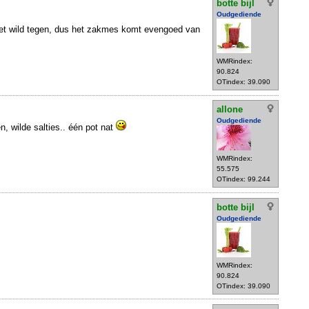
botte bijl
Oudgediende
in het wild tegen, dus het zakmes komt evengoed van
WMRindex:
90.824
OTindex: 39.090
allone
Oudgediende
, wilde salties.. één pot nat
WMRindex:
55.575
OTindex: 99.244
botte bijl
Oudgediende
WMRindex:
90.824
OTindex: 39.090