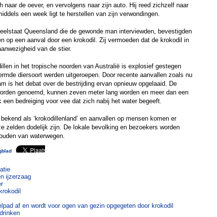
 naar de oever, en vervolgens naar zijn auto. Hij reed zichzelf naar
middels een week ligt te herstellen van zijn verwondingen.
eelstaat Queensland die de gewonde man interviewden, bevestigden
en op een aanval door een krokodil. Zij vermoeden dat de krokodil in
anwezigheid van de stier.
llen in het tropische noorden van Australië is explosief gestegen
ermde diersoort werden uitgeroepen. Door recente aanvallen zoals nu
am is het debat over de bestrijding ervan opnieuw opgelaaid. De
 worden genoemd, kunnen zeven meter lang worden en meer dan een
 een bedreiging voor vee dat zich nabij het water begeeft.
 bekend als ‘krokodillenland’ en aanvallen op mensen komen er
 ze zelden dodelijk zijn. De lokale bevolking en bezoekers worden
houden van waterwegen.
gblad
atie
n ijzerzaag
er
krokodil
elpad af en wordt voor ogen van gezin opgegeten door krokodil
 drinken