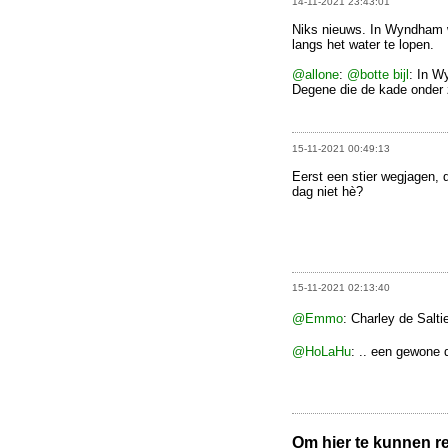
14-11-2021 23:43:01
Niks nieuws. In Wyndham w
langs het water te lopen.
@allone
:
@botte bijl
: In W
Degene die de kade onder z
15-11-2021 00:49:13
Eerst een stier wegjagen, d
dag niet hè?
15-11-2021 02:13:40
@Emmo
: Charley de Salti
@HoLaHu
: .. een gewone 
Om hier te kunnen rea