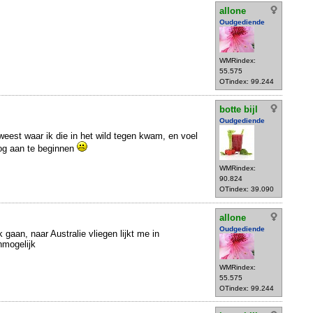
allone
Oudgediende
WMRindex:
55.575
OTindex: 99.244
botte bijl
Oudgediende
weest waar ik die in het wild tegen kwam, en voel
nog aan te beginnen
WMRindex:
90.824
OTindex: 39.090
allone
Oudgediende
k gaan, naar Australie vliegen lijkt me in
nmogelijk
WMRindex:
55.575
OTindex: 99.244