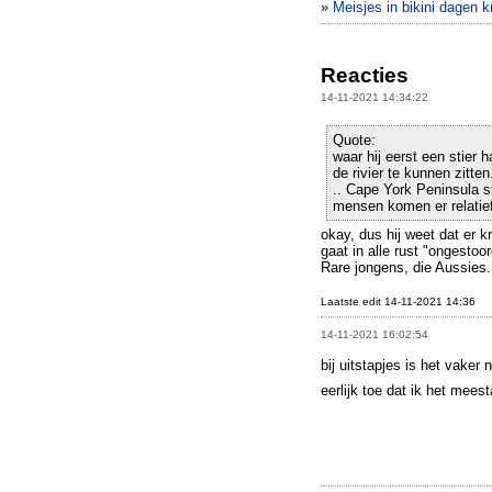
»
Meisjes in bikini dagen kr
Reacties
14-11-2021 14:34:22
Quote:
waar hij eerst een stier
de rivier te kunnen zitte
.. Cape York Peninsula s
mensen komen er relatie
okay, dus hij weet dat er kr
gaat in alle rust "ongestoo
Rare jongens, die Aussies.
Laatste edit 14-11-2021 14:36
14-11-2021 16:02:54
bij uitstapjes is het vake
eerlijk toe dat ik het mees