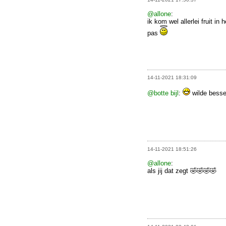
@allone
:
ik kom wel allerlei fruit 
pas
14-11-2021 18:31:09
@botte bijl
:
wilde bessen
14-11-2021 18:51:26
@allone
:
als jij dat zegt 🤣🤣🤣🤣