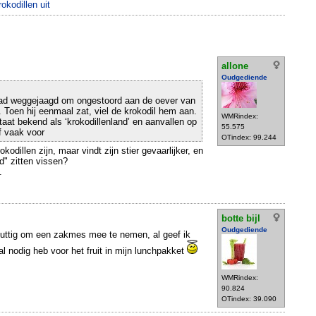
okodillen uit
allone
Oudgediende
 had weggejaagd om ongestoord aan de oever van
n. Toen hij eenmaal zat, viel de krokodil hem aan.
WMRindex:
taat bekend als ‘krokodillenland’ en aanvallen op
55.575
f vaak voor
OTindex: 99.244
okodillen zijn, maar vindt zijn stier gevaarlijker, en
rd" zitten vissen?
.
botte bijl
Oudgediende
r nuttig om een zakmes mee te nemen, al geef ik
tal nodig heb voor het fruit in mijn lunchpakket
WMRindex:
90.824
OTindex: 39.090