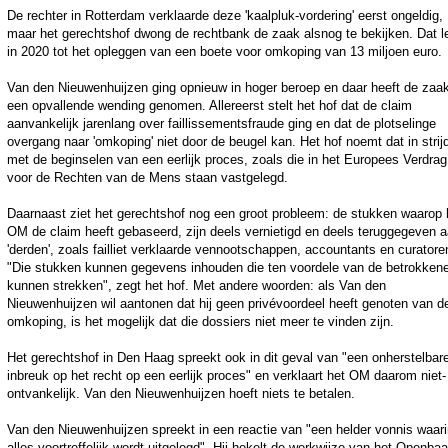
De rechter in Rotterdam verklaarde deze 'kaalpluk-vordering' eerst ongeldig,
maar het gerechtshof dwong de rechtbank de zaak alsnog te bekijken. Dat l
in 2020 tot het opleggen van een boete voor omkoping van 13 miljoen euro.
Van den Nieuwenhuijzen ging opnieuw in hoger beroep en daar heeft de zaa
een opvallende wending genomen. Allereerst stelt het hof dat de claim
aanvankelijk jarenlang over faillissementsfraude ging en dat de plotselinge
overgang naar 'omkoping' niet door de beugel kan. Het hof noemt dat in strij
met de beginselen van een eerlijk proces, zoals die in het Europees Verdrag
voor de Rechten van de Mens staan vastgelegd.
Daarnaast ziet het gerechtshof nog een groot probleem: de stukken waarop 
OM de claim heeft gebaseerd, zijn deels vernietigd en deels teruggegeven 
'derden', zoals failliet verklaarde vennootschappen, accountants en curatore
"Die stukken kunnen gegevens inhouden die ten voordele van de betrokken
kunnen strekken", zegt het hof. Met andere woorden: als Van den
Nieuwenhuijzen wil aantonen dat hij geen privévoordeel heeft genoten van d
omkoping, is het mogelijk dat die dossiers niet meer te vinden zijn.
Het gerechtshof in Den Haag spreekt ook in dit geval van "een onherstelbar
inbreuk op het recht op een eerlijk proces" en verklaart het OM daarom niet-
ontvankelijk. Van den Nieuwenhuijzen hoeft niets te betalen.
Van den Nieuwenhuijzen spreekt in een reactie van "een helder vonnis waar
alles voortreffelijk wordt uitgelegd". Hij hekelt de werkwijze van het Openbaa