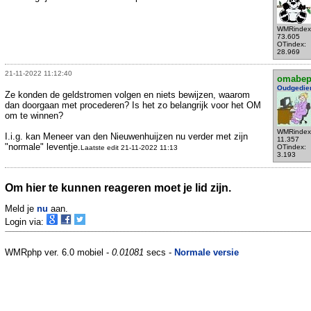
WMRindex
73.605
OTindex:
28.969
21-11-2022 11:12:40
omabe
Oudgedie
Ze konden de geldstromen volgen en niets bewijzen, waarom
dan doorgaan met procederen? Is het zo belangrijk voor het OM
om te winnen?
WMRindex
I.i.g. kan Meneer van den Nieuwenhuijzen nu verder met zijn
11.357
"normale" leventje.
OTindex:
Laatste edit 21-11-2022 11:13
3.193
Om hier te kunnen reageren moet je lid zijn.
Meld je
nu
aan.
Login via:
WMRphp ver. 6.0 mobiel -
0.01081
secs -
Normale versie