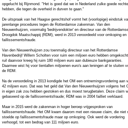
opgelucht bij Rijnmond. "Het is goed dat we in Nederland zulke goede recht
hebben, die tegen de overheid in durven te gaan."
De uitspraak van het Haagse gerechtshof vormt het (voorlopige) eindstuk v
jarenlange procedures tegen de Rotterdamse zakenman. Van den
Nieuwenhuijzen, voormalig 'bedrijvendokter' en directeur van de Rotterdams
Droogdok Maatschappij (RDM), werd in 2013 veroordeeld voor omkoping en
faillissementsfraude.
Van den Nieuwenhuijzen zou toenmalig directeur van het Rotterdamse
Havenbedrijf Willem Scholten voor ruim een miljoen euro hebben omgekocht
ruil daarvoor kreeg hij ruim 180 miljoen euro aan dubieuze bankgaranties.
Daarmee wist hij voor tientallen miljoenen euro's aan leningen af te sluiten v
de RDM.
Na de veroordeling in 2013 kondigde het OM een ontnemingsvordering aan 
42 miljoen euro. Dat was het geld dat Van den Nieuwenhuijzen volgens het
in eigen zak zou hebben gestoken en dus moest terugbetalen. Deze claim 
gebaseerd op de faillissementsfraude; RDM was in 2004 failliet verklaard.
Maar in 2015 werd de zakenman in hoger beroep vrijgesproken van
faillissementsfraude. Het OM kwam daarom met een nieuwe claim, die niet
stoelde op faillissementsfraude maar op omkoping. Ook werd de vordering
verhoogd, tot een bedrag van 111 miljoen euro.