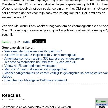
Ministerie "Die 112 dozen met stukken lagen opgeslagen bij de FIOD in Haa
Wegens ruimtegebrek wilden ze dat opruimen en het OM zei 'prima'. Ondan
dat ze wisten dat het voor mijn zaak van belang kon zijn. Het is willens en
wetens gebeurd."
Van den Nieuwenhuijzen waakt er nog voor om de champagneflessen te ope
"Het OM kan nog in cassatie gaan bij de Hoge Raad, dat wacht ik rustig af",
zegt hij.
Emmo
21-11-22 - ©
NOS
Gerelateerde artikelen
»
Wie kreeg de miljoenen van VimpelCom?
»
Zakenman betaalt 8 miljoen euro voor nummerplaat
»
Amerikaanse heks na bijna 330 jaar alsnog vrijgesproken
»
Ter dood veroordeelde na DNA-test 15 jaar later vrij
»
Vrouw na 26 jaar dodencel vrijgelaten
»
Man die 21 jaar in dodencel zat vrijgesproken
»
Mannen vrijgesproken na eerder verblijf in gevangenis na het bestellen va
Baileys
»
Executie van 14-jarige in 1944 was onterecht
Reacties
21-11-2022 10:21:55
Emmo
Stamgast
Je vraagt je af wat voor nitwits op het OM werken.