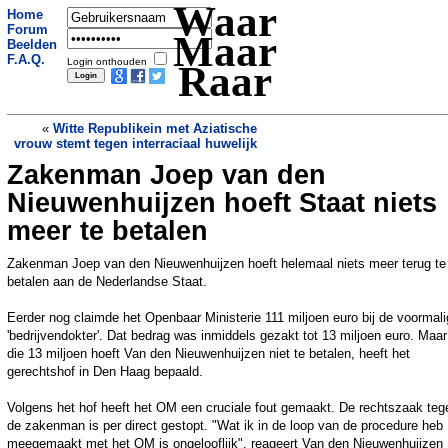
Waar
Home
Forum
Maar
Beelden
F.A.Q.
Login onthouden
Raar
«
Witte Republikein met Aziatische
vrouw stemt tegen interraciaal huwelijk
Zakenman Joep van den
Tonnen cocaïne uit Antwerpse haven
wachten op verbranding
»
Nieuwenhuijzen hoeft Staat niets
meer te betalen
Zakenman Joep van den Nieuwenhuijzen hoeft helemaal niets meer terug te
betalen aan de Nederlandse Staat.
Eerder nog claimde het Openbaar Ministerie 111 miljoen euro bij de voormal
'bedrijvendokter'. Dat bedrag was inmiddels gezakt tot 13 miljoen euro. Maa
die 13 miljoen hoeft Van den Nieuwenhuijzen niet te betalen, heeft het
gerechtshof in Den Haag bepaald.
Volgens het hof heeft het OM een cruciale fout gemaakt. De rechtszaak teg
de zakenman is per direct gestopt. "Wat ik in de loop van de procedure heb
meegemaakt met het OM is ongelooflijk", reageert Van den Nieuwenhuijzen