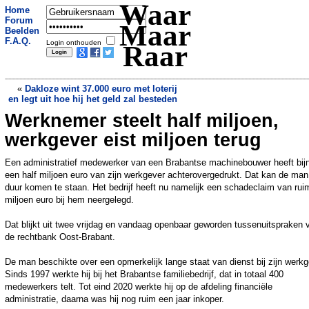
Waar
Home
Forum
Maar
Beelden
F.A.Q.
Login onthouden
Raar
«
Dakloze wint 37.000 euro met loterij
en legt uit hoe hij het geld zal besteden
Werknemer steelt half miljoen,
Olifantje aangereden in Maleisië, kudde
valt auto aan
»
werkgever eist miljoen terug
Een administratief medewerker van een Brabantse machinebouwer heeft bij
een half miljoen euro van zijn werkgever achterovergedrukt. Dat kan de man
duur komen te staan. Het bedrijf heeft nu namelijk een schadeclaim van rui
miljoen euro bij hem neergelegd.
Dat blijkt uit twee vrijdag en vandaag openbaar geworden tussenuitspraken 
de rechtbank Oost-Brabant.
De man beschikte over een opmerkelijk lange staat van dienst bij zijn werkg
Sinds 1997 werkte hij bij het Brabantse familiebedrijf, dat in totaal 400
medewerkers telt. Tot eind 2020 werkte hij op de afdeling financiële
administratie, daarna was hij nog ruim een jaar inkoper.