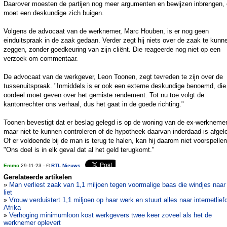
Daarover moesten de partijen nog meer argumenten en bewijzen inbrengen,
moet een deskundige zich buigen.
Volgens de advocaat van de werknemer, Marc Houben, is er nog geen
einduitspraak in de zaak gedaan. Verder zegt hij niets over de zaak te kunn
zeggen, zonder goedkeuring van zijn cliënt. Die reageerde nog niet op een
verzoek om commentaar.
De advocaat van de werkgever, Leon Toonen, zegt tevreden te zijn over de
tussenuitspraak. "Inmiddels is er ook een externe deskundige benoemd, die
oordeel moet geven over het gemiste rendement. Tot nu toe volgt de
kantonrechter ons verhaal, dus het gaat in de goede richting."
Toonen bevestigt dat er beslag gelegd is op de woning van de ex-werknemer
maar niet te kunnen controleren of de hypotheek daarvan inderdaad is afgelo
Of er voldoende bij de man is terug te halen, kan hij daarom niet voorspellen
"Ons doel is in elk geval dat al het geld terugkomt."
Emmo
29-11-23 - ©
RTL Nieuws
Gerelateerde artikelen
»
Man verliest zaak van 1,1 miljoen tegen voormalige baas die windjes naa
liet
»
Vrouw verduistert 1,1 miljoen op haar werk en stuurt alles naar internetlief
Afrika
»
Verhoging minimumloon kost werkgevers twee keer zoveel als het de
werknemer oplevert