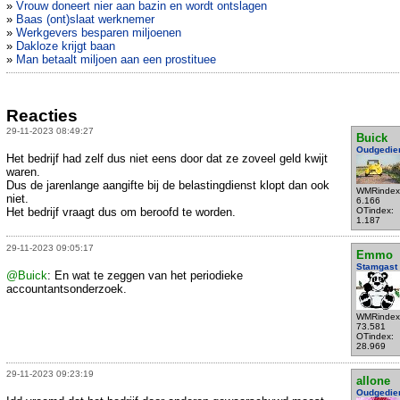
»
Vrouw doneert nier aan bazin en wordt ontslagen
»
Baas (ont)slaat werknemer
»
Werkgevers besparen miljoenen
»
Dakloze krijgt baan
»
Man betaalt miljoen aan een prostituee
Reacties
29-11-2023 08:49:27
Buick
Oudgedie
Het bedrijf had zelf dus niet eens door dat ze zoveel geld kwijt
waren.
Dus de jarenlange aangifte bij de belastingdienst klopt dan ook
WMRindex
niet.
6.166
Het bedrijf vraagt dus om beroofd te worden.
OTindex:
1.187
29-11-2023 09:05:17
Emmo
Stamgast
@Buick
: En wat te zeggen van het periodieke
accountantsonderzoek.
WMRindex
73.581
OTindex:
28.969
29-11-2023 09:23:19
allone
Oudgedie