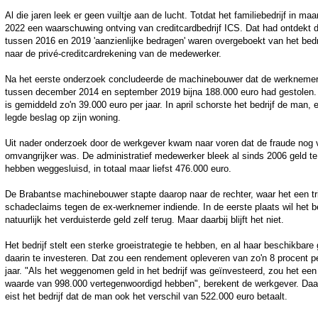
Al die jaren leek er geen vuiltje aan de lucht. Totdat het familiebedrijf in maa
2022 een waarschuwing ontving van creditcardbedrijf ICS. Dat had ontdekt d
tussen 2016 en 2019 'aanzienlijke bedragen' waren overgeboekt van het bedr
naar de privé-creditcardrekening van de medewerker.
Na het eerste onderzoek concludeerde de machinebouwer dat de werkneme
tussen december 2014 en september 2019 bijna 188.000 euro had gestolen.
is gemiddeld zo'n 39.000 euro per jaar. In april schorste het bedrijf de man, 
legde beslag op zijn woning.
Uit nader onderzoek door de werkgever kwam naar voren dat de fraude nog 
omvangrijker was. De administratief medewerker bleek al sinds 2006 geld te
hebben weggesluisd, in totaal maar liefst 476.000 euro.
De Brabantse machinebouwer stapte daarop naar de rechter, waar het een tr
schadeclaims tegen de ex-werknemer indiende. In de eerste plaats wil het be
natuurlijk het verduisterde geld zelf terug. Maar daarbij blijft het niet.
Het bedrijf stelt een sterke groeistrategie te hebben, en al haar beschikbare 
daarin te investeren. Dat zou een rendement opleveren van zo'n 8 procent p
jaar. "Als het weggenomen geld in het bedrijf was geïnvesteerd, zou het een
waarde van 998.000 vertegenwoordigd hebben", berekent de werkgever. Da
eist het bedrijf dat de man ook het verschil van 522.000 euro betaalt.