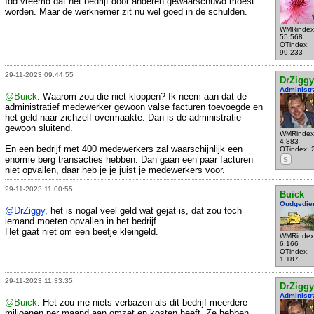
Idd vreemd dat het bedrijf door anderen gewaarschuwd moest
worden. Maar de werknemer zit nu wel goed in de schulden.
WMRindex
55.568
OTindex:
99.233
29-11-2023 09:44:55
DrZiggy
Administr
@Buick
: Waarom zou die niet kloppen? Ik neem aan dat de
administratief medewerker gewoon valse facturen toevoegde en
het geld naar zichzelf overmaakte. Dan is de administratie
gewoon sluitend.
WMRindex
4.883
En een bedrijf met 400 medewerkers zal waarschijnlijk een
OTindex: 
enorme berg transacties hebben. Dan gaan een paar facturen
S
niet opvallen, daar heb je je juist je medewerkers voor.
29-11-2023 11:00:55
Buick
Oudgedie
@DrZiggy
, het is nogal veel geld wat gejat is, dat zou toch
iemand moeten opvallen in het bedrijf.
Het gaat niet om een beetje kleingeld.
WMRindex
6.166
OTindex:
1.187
29-11-2023 11:33:35
DrZiggy
Administr
@Buick
: Het zou me niets verbazen als dit bedrijf meerdere
miljoenen per maand aan omzet en kosten heeft. Ze hebben