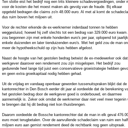
Ten slotte eist het bedrijf nog een trits kleinere schadevergoedingen, onder
voor de kosten die het moest maken als gevolg van de fraude. Bij elkaar
opgeteld bedragen die claims zo'n 48.000 euro. Al met al komt de schadecl
dus ruim boven het miljoen uit.
Voor de rechter erkende de ex-werknemer inderdaad tonnen te hebben
weggesluisd, hoewel hij zelf slechts tot een bedrag van 329.000 euro kwam.
zou begonnen zijn met enkele honderden euro's per jaar, oplopend tot jaarlij
enkele duizenden en later tienduizenden euro's. Met het geld zou de man on
meer de hypotheekschuld op zijn huis hebben afgelost.
Naast de hoogte van het gestolen bedrag betwist de ex-medewerker ook dat 
werkgever daarover een rendement zou zijn misgelopen. Het bedrijf zou
gedurende heel lange tijd juist een conservatieve groeistrategie hebben gevo
en geen extra groeikapitaal nodig hebben gehad.
Uit de vrijdag en vandaag openbaar geworden tussenuitspraken blijkt dat de
kantonrechter in Den Bosch eerder dit jaar al oordeelde dat de berekening v
het gestolen bedrag door de werkgever goed is onderbouwd, en daarmee
aannemelijk is. Zeker ook omdat de werknemer daar niet veel meer tegenin 
te brengen dat hij dit bedrag niet kon thuisbrengen.
Daarom oordeelde de Bossche kantonrechter dat de man in elk geval 476.0
euro moet terugbetalen. Over de aanvullende schadeclaim van ruim een half
miljoen euro aan gemist rendement deed de rechtbank nog geen uitspraak.