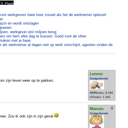
ost werkgevers twee keer zoveel als het de werknemer oplevert
er
azin en wordt ontslagen
ljoenen
joen, werkgever eist miljoen terug
rs om hem elke dag te kussen: Goed voor de sfeer
e maken met je baas
ie als werknemer al dagen niet op werk verschijnt, agenten vinden de
Lennox
Oudgediende
om zijn leven weer op te pakken.
WMRindex: 8.290
OTindex: 1.340
Mamsie
Oudgediende
 mee. Zou ik ook zijn in zijn geval.