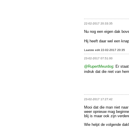
22-02-2017 20:33:35
Nu nog een eigen dak bove
Hij heeft daar wel een kna
Laatste edit 22-02-2017 20:35
23-02-2017 07:51:00
@RupertMeurdog
: Er staa
indruk dat die niet van hem
23-02-2017 17:27:42
Mooi dat die man niet naar
weer opnieuw mag beginnen,
blij is maar ook zijn verder
Wie helpt de volgende dak