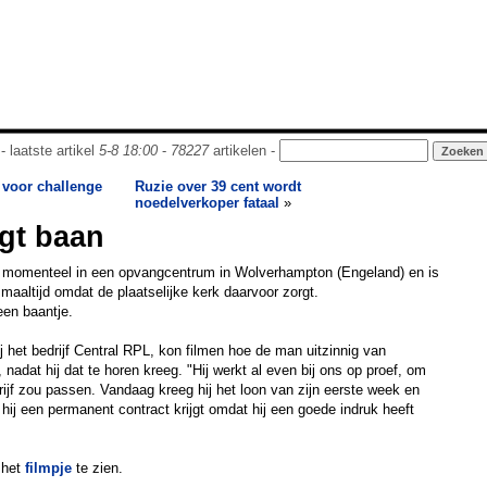
- laatste artikel
5-8 18:00
-
78227
artikelen -
 voor challenge
Ruzie over 39 cent wordt
noedelverkoper fataal
»
jgt baan
t momenteel in een opvangcentrum in Wolverhampton (Engeland) en is
maaltijd omdat de plaatselijke kerk daarvoor zorgt.
 een baantje.
 het bedrijf Central RPL, kon filmen hoe de man uitzinnig van
, nadat hij dat te horen kreeg. "Hij werkt al even bij ons op proef, om
edrijf zou passen. Vandaag kreeg hij het loon van zijn eerste week en
hij een permanent contract krijgt omdat hij een goede indruk heeft
 het
filmpje
te zien.