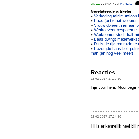
allone
22-02-17 - ©
YouTube
Gerelateerde artikelen
»
Verhoging minimumloon k
»
Baas (ont)slaat werknem
»
Vrouw doneert nier aan b
»
Werkgevers besparen mi
»
Werknemer steelt half mil
»
Baas dwingt medewerkste
»
Dit is de tijd om ruzie t
»
Bezorgde baas belt polit
man (en nog veel meer)
Reacties
22-02-2017 17:15:10
Fijn voor hem. Mooi begin 
22-02-2017 17:24:36
Hij is er kennelijk heel blij