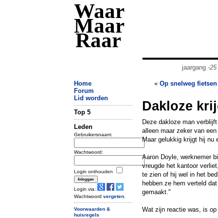
Waar
Maar
Raar
jaargang
-25
Home
«
Op snelweg fietsen
Forum
Lid worden
Dakloze kri
Top 5
Deze dakloze man verblijf
Leden
alleen maar zeker van een 
Gebruikersnaam:
Maar gelukkig krijgt hij nu
Wachtwoord:
Aaron Doyle, werknemer bij
vreugde het kantoor verliet
Login onthouden
te zien of hij wel in het b
hebben ze hem verteld dat 
Login via:
gemaakt."
Wachtwoord
vergeten
.
Wat zijn reactie was, is op
Voorwaarden &
huisregels