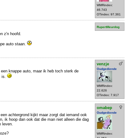
WMRindex:
46.743
OTindex: 97.361
RupertMeurdog
n z'n hoofd.
ppe auto staan.
venzje
Oudgediende
t een knappe auto, maar ik heb toch sterk de
 is.
WMRindex:
22.626
OTindex: 7.917
omabep
Oudgediende
 een achtergrond kijkt maar zorgt dat iemand ook
 ik hoop dan ook dat die man niet alleen die dag
e leven.
loze?
WMRindex: