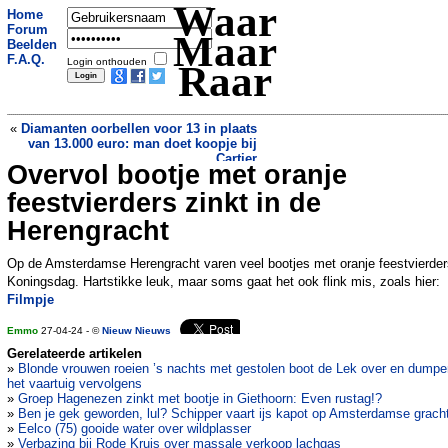
Waar
Home
Forum
Maar
Beelden
F.A.Q.
Login onthouden
Raar
«
Diamanten oorbellen voor 13 in plaats
van 13.000 euro: man doet koopje bij
Cartier
Overvol bootje met oranje
Japanners blokkeren uitzicht op Mount
Fuji, omdat er veel te veel toeristen zijn
feestvierders zinkt in de
»
Herengracht
Op de Amsterdamse Herengracht varen veel bootjes met oranje feestvierder
Koningsdag. Hartstikke leuk, maar soms gaat het ook flink mis, zoals hier:
Filmpje
Emmo
27-04-24 - ©
Nieuw Nieuws
Gerelateerde artikelen
»
Blonde vrouwen roeien ’s nachts met gestolen boot de Lek over en dumpe
het vaartuig vervolgens
»
Groep Hagenezen zinkt met bootje in Giethoorn: Even rustag!?
»
Ben je gek geworden, lul? Schipper vaart ijs kapot op Amsterdamse grach
»
Eelco (75) gooide water over wildplasser
»
Verbazing bij Rode Kruis over massale verkoop lachgas