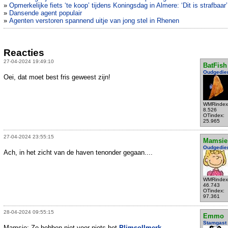
»
Opmerkelijke fiets ‘te koop’ tijdens Koningsdag in Almere: ‘Dit is strafbaar’
»
Dansende agent populair
»
Agenten verstoren spannend uitje van jong stel in Rhenen
Reacties
27-04-2024 19:49:10
BatFish
Oudgedie
Oei, dat moet best fris geweest zijn!
WMRindex
8.526
OTindex:
25.965
27-04-2024 23:55:15
Mamsie
Oudgedie
Ach, in het zicht van de haven tenonder gegaan....
WMRindex
46.743
OTindex:
97.361
28-04-2024 09:55:15
Emmo
Stamgast
Mamsie: Ze hebben niet voor niets het
Plimsollmerk