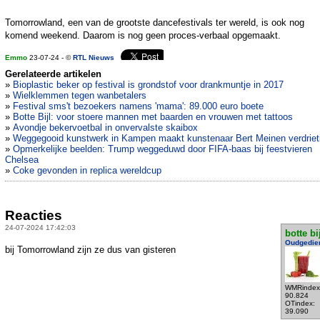
Tomorrowland, een van de grootste dancefestivals ter wereld, is ook nog
komend weekend. Daarom is nog geen proces-verbaal opgemaakt.
Emmo
23-07-24 - ©
RTL Nieuws
Gerelateerde artikelen
»
Bioplastic beker op festival is grondstof voor drankmuntje in 2017
»
Wielklemmen tegen wanbetalers
»
Festival sms't bezoekers namens 'mama': 89.000 euro boete
»
Botte Bijl: voor stoere mannen met baarden en vrouwen met tattoos
»
Avondje bekervoetbal in onvervalste skaibox
»
Weggegooid kunstwerk in Kampen maakt kunstenaar Bert Meinen verdriet
»
Opmerkelijke beelden: Trump weggeduwd door FIFA-baas bij feestvieren
Chelsea
»
Coke gevonden in replica wereldcup
Reacties
24-07-2024 17:42:03
botte bi
Oudgedie
bij Tomorrowland zijn ze dus van gisteren
WMRindex
90.824
OTindex:
39.090