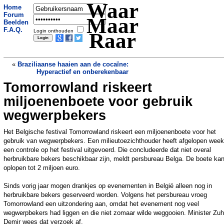
Waar
Home
Forum
Maar
Beelden
F.A.Q.
Login onthouden
Raar
«
Braziliaanse haaien aan de cocaïne:
Hyperactief en onberekenbaar
Tomorrowland riskeert
Onderzoekers vinden sterke
aanwijzingen voor leven op Venus
»
miljoenenboete voor gebruik
wegwerpbekers
Het Belgische festival Tomorrowland riskeert een miljoenenboete voor het
gebruik van wegwerpbekers. Een milieutoezichthouder heeft afgelopen wee
een controle op het festival uitgevoerd. Die concludeerde dat niet overal
herbruikbare bekers beschikbaar zijn, meldt persbureau Belga. De boete ka
oplopen tot 2 miljoen euro.
Sinds vorig jaar mogen drankjes op evenementen in België alleen nog in
herbruikbare bekers geserveerd worden. Volgens het persbureau vroeg
Tomorrowland een uitzondering aan, omdat het evenement nog veel
wegwerpbekers had liggen en die niet zomaar wilde weggooien. Minister Zuh
Demir wees dat verzoek af.