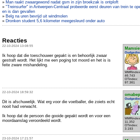
»
Man raakt zwaargewond nadat gsm in zijn broekzak is ontploft
»
"Treinsurfer" in Antwerpen-Centraal probeerde eerst deuren van trein te o
en is dan gevallen
»
Belg na uren bevrijd uit windmolen
»
Dronken student 5,6 kilometer meegesleurd onder auto
Reacties
22-10-2024 13:08:55
Mamsie
Oudgedie
Ik hoop dat die toeschouwer gepakt is en behoorlijk zwaar
gestraft wordt. Het lijkt me een poging tot moord en het is is
feite zware mishandeling.
WMRindex
46.743
OTindex:
97.361
22-10-2024 18:59:32
omabe
Oudgedie
Dit is afschuwelijk. Wat erg voor die voetballer, die zoiets echt
nooit had verwacht.
Ik hoop dat de persoon die gooide gepakt wordt en voor een
WMRindex
moordaanslag veroordeeld wordt.
11.352
OTindex:
3.193
23-10-2024 17:21:57