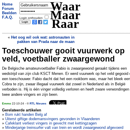
Waar
Home
Forum
Maar
Beelden
F.A.Q.
Login onthouden
Raar
«
Het oog wil ook wat: astronauten in
pakken van Prada naar de maan
Toeschouwer gooit vuurwerk op
Halloweentuin zorgt voor boze buren:
Groep dwong ons alles weg te halen
»
veld, voetballer zwaargewond
De Belgische amateurvoetballer Fabio is zwaargewond geraakt tijdens een
wedstrijd van zijn club KSCT Menen. Er werd vuurwerk op het veld gegooid 
een toeschouwer. Fabio dacht dat het een rookbom was, maar het bleek ee
Cobra te zijn, zwaar illegaal vuurwerk dat zowel in Nederland als in België
verboden is. Hij is één vinger volledig verloren en heeft zware verwondingen
twee andere vingers en zijn been.
Emmo
22-10-24 - ©
RTL Nieuws
Gerelateerde artikelen
»
Bom rukt handen Belg af
»
Uiterst giftige dodemansvingers gevonden in Vlaanderen
»
Cafeklant verliest vingers in gevecht met kettingzagen
»
Minderjarige treinsurfer valt van trein en wordt zwaargewond afgevoerd