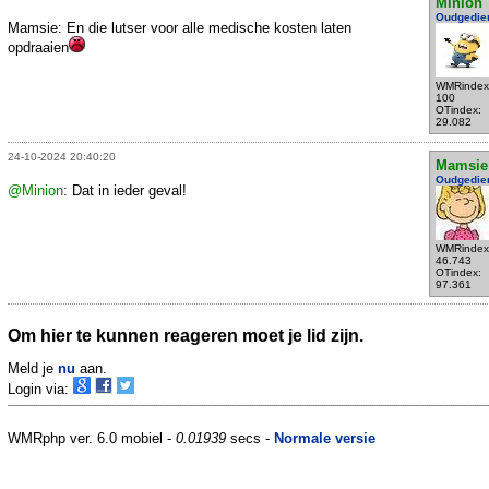
Minion
Oudgedie
Mamsie: En die lutser voor alle medische kosten laten
opdraaien
WMRindex
100
OTindex:
29.082
24-10-2024 20:40:20
Mamsie
Oudgedie
@Minion
: Dat in ieder geval!
WMRindex
46.743
OTindex:
97.361
Om hier te kunnen reageren moet je lid zijn.
Meld je
nu
aan.
Login via:
WMRphp ver. 6.0 mobiel -
0.01939
secs -
Normale versie