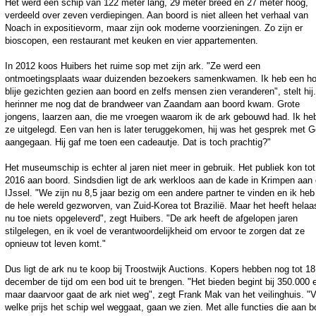
Het werd een schip van 122 meter lang, 29 meter breed en 27 meter hoog,
verdeeld over zeven verdiepingen. Aan boord is niet alleen het verhaal van
Noach in expositievorm, maar zijn ook moderne voorzieningen. Zo zijn er
bioscopen, een restaurant met keuken en vier appartementen.
In 2012 koos Huibers het ruime sop met zijn ark. "Ze werd een
ontmoetingsplaats waar duizenden bezoekers samenkwamen. Ik heb een h
blije gezichten gezien aan boord en zelfs mensen zien veranderen", stelt hij.
herinner me nog dat de brandweer van Zaandam aan boord kwam. Grote
jongens, laarzen aan, die me vroegen waarom ik de ark gebouwd had. Ik he
ze uitgelegd. Een van hen is later teruggekomen, hij was het gesprek met 
aangegaan. Hij gaf me toen een cadeautje. Dat is toch prachtig?"
Het museumschip is echter al jaren niet meer in gebruik. Het publiek kon tot 
2016 aan boord. Sindsdien ligt de ark werkloos aan de kade in Krimpen aan
IJssel. "We zijn nu 8,5 jaar bezig om een andere partner te vinden en ik heb
de hele wereld gezworven, van Zuid-Korea tot Brazilië. Maar het heeft helaas
nu toe niets opgeleverd", zegt Huibers. "De ark heeft de afgelopen jaren
stilgelegen, en ik voel de verantwoordelijkheid om ervoor te zorgen dat ze
opnieuw tot leven komt."
Dus ligt de ark nu te koop bij Troostwijk Auctions. Kopers hebben nog tot 18
december de tijd om een bod uit te brengen. "Het bieden begint bij 350.000 
maar daarvoor gaat de ark niet weg", zegt Frank Mak van het veilinghuis. "
welke prijs het schip wel weggaat, gaan we zien. Met alle functies die aan b