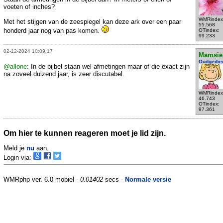
voeten of inches?
WMRindex
Met het stijgen van de zeespiegel kan deze ark over een paar
55.568
honderd jaar nog van pas komen.
OTindex:
99.233
02-12-2024 10:09:17
Mamsie
Oudgedie
@allone
: In de bijbel staan wel afmetingen maar of die exact zijn
na zoveel duizend jaar, is zeer discutabel.
WMRindex
46.743
OTindex:
97.361
Om hier te kunnen reageren moet je lid zijn.
Meld je
nu
aan.
Login via:
WMRphp ver. 6.0 mobiel -
0.01402
secs -
Normale versie