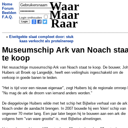
Waar
Home
Forum
Maar
Beelden
F.A.Q.
Login onthouden
Raar
«
Eiwitgekte slaat compleet door: stuk
kaas verkocht als proteïnereep
Museumschip Ark van Noach staa
Keurig Tagesschau verwelkomt geen
'dames en heren' meer
»
te koop
Het reusachtige museumschip Ark van Noach staat te koop. De bouwer, Jo
Huibers uit Broek op Langedijk, heeft een veilinghuis ingeschakeld om de
verkoop in goede banen te leiden.
"Het is tijd voor een nieuwe eigenaar", zegt Huibers bij de regionale omroep
"Nu mag de ark de droom van iemand anders worden."
De diepgelovige Huibers wilde met het schip het Bijbelse verhaal van de ark
Noach onder de aandacht brengen. In 2007 bouwde hij een 'klein' schip van
ongeveer 70 meter lang. Een jaar later begon hij te bouwen aan een ark die
volgens hem "van ware grootte" is, met Bijbelse afmetingen.