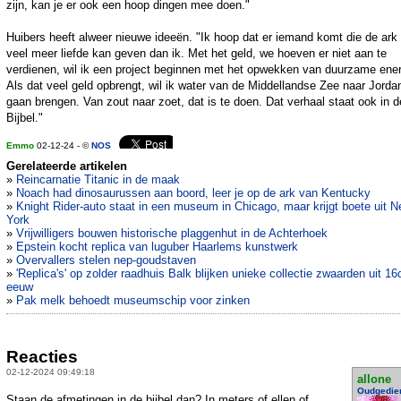
zijn, kan je er ook een hoop dingen mee doen."
Huibers heeft alweer nieuwe ideeën. "Ik hoop dat er iemand komt die de ark
veel meer liefde kan geven dan ik. Met het geld, we hoeven er niet aan te
verdienen, wil ik een project beginnen met het opwekken van duurzame ener
Als dat veel geld opbrengt, wil ik water van de Middellandse Zee naar Jorda
gaan brengen. Van zout naar zoet, dat is te doen. Dat verhaal staat ook in d
Bijbel."
Emmo
02-12-24 - ©
NOS
Gerelateerde artikelen
»
Reincarnatie Titanic in de maak
»
Noach had dinosaurussen aan boord, leer je op de ark van Kentucky
»
Knight Rider-auto staat in een museum in Chicago, maar krijgt boete uit 
York
»
Vrijwilligers bouwen historische plaggenhut in de Achterhoek
»
Epstein kocht replica van luguber Haarlems kunstwerk
»
Overvallers stelen nep-goudstaven
»
'Replica's' op zolder raadhuis Balk blijken unieke collectie zwaarden uit 16
eeuw
»
Pak melk behoedt museumschip voor zinken
Reacties
02-12-2024 09:49:18
allone
Oudgedie
Staan de afmetingen in de bijbel dan? In meters of ellen of