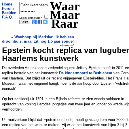
Waar
Home
Forum
Maar
Beelden
F.A.Q.
Login onthouden
Raar
«
Wanhoop bij Mariska: ‘Ik heb een
droomhuis, maar zit nog 1,5 jaar zonder
stroom’
Epstein kocht replica van lugube
Kun je beter te voet of met de auto naar
de carwash?
»
Haarlems kunstwerk
De overleden Amerikaanse zedendelinquent Jeffrey Epstein heeft in 2011 e
replica besteld van het kunstwerk
De kindermoord te Bethlehem
van Corne
van Haarlem. Dat blijkt uit de recent vrijgegeven Epstein-files. Het Frans Ha
Museum, waar het origineel hangt, noemt de aankoop door Epstein "volstrek
ironisch".
Op het schilderij uit 1591 is een Bijbels tafereel te zien waarin soldaten in
opdracht van koning Herodes jongetjes van twee jaar en jonger op wrede wij
vermoorden.
Uit mailverkeer blijkt dat Epstein een bedrijf heeft gevraagd om voor 2000 do
een replica van het werk te maken. Hij wilde het kunstwerk van bijna 3 bij 3