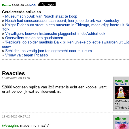
Emmo
18-02-26 - ©
NOS
Gerelateerde artikelen
»
Museumschip Ark van Noach staat te koop
»
Noach had dinosaurussen aan boord, leer je op de ark van Kentucky
»
Knight Rider-auto staat in een museum in Chicago, maar krijgt boete uit 
York
»
Vrijwilligers bouwen historische plaggenhut in de Achterhoek
»
Overvallers stelen nep-goudstaven
»
'Replica's' op zolder raadhuis Balk blijken unieke collectie zwaarden uit 16
eeuw
»
Schilderij na zestig jaar teruggebracht naar museum
»
Vrouw valt tegen Picasso
Reacties
18-02-2026 09:19:37
vaughn
Senior lid
$2000 voor een replica van 3x3 meter is echt een koopje, want
er zit behoorlijk wat schilderwerk in.
WMRindex
591
OTindex: 
18-02-2026 09:27:12
allone
Oudgedie
@vaughn
: made in china?!?