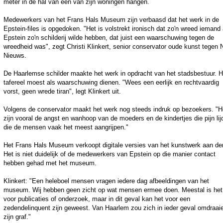
meter in de hal van een van zijn woningen hangen.
Medewerkers van het Frans Hals Museum zijn verbaasd dat het werk in de
Epstein-files is opgedoken. "Het is volstrekt ironisch dat zo'n wreed iemand 
Epstein zo'n schilderij wilde hebben, dat juist een waarschuwing tegen de
wreedheid was", zegt Christi Klinkert, senior conservator oude kunst tegen
Nieuws.
De Haarlemse schilder maakte het werk in opdracht van het stadsbestuur. H
tafereel moest als waarschuwing dienen. "Wees een eerlijk en rechtvaardig
vorst, geen wrede tiran", legt Klinkert uit.
Volgens de conservator maakt het werk nog steeds indruk op bezoekers. "H
zijn vooral de angst en wanhoop van de moeders en de kindertjes die pijn lij
die de mensen vaak het meest aangrijpen."
Het Frans Hals Museum verkoopt digitale versies van het kunstwerk aan de
Het is niet duidelijk of de medewerkers van Epstein op die manier contact
hebben gehad met het museum.
Klinkert: "Een heleboel mensen vragen iedere dag afbeeldingen van het
museum. Wij hebben geen zicht op wat mensen ermee doen. Meestal is het
voor publicaties of onderzoek, maar in dit geval kan het voor een
zedendelinquent zijn geweest. Van Haarlem zou zich in ieder geval omdraaie
zijn graf."