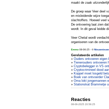
maakt de zaak uitzonderlij
De groep waar Veer deel v
en misleidende wijze toegan
slachtoffers. Hoewel veel 
De ontvoering laat zien da
wordt. In dit geval leidde 
Veer Chetal wordt verdacht
organiseren van de ontvoe
Emmo
08-06-25 - ©
Nieuwnieuw
Gerelateerde artikelen
»
Ouders ontvoeren eigen 
»
Tienerouders ontvoeren h
»
Cryptobelegger in VS ont
»
Cryptocrimineel dood aang
»
Koppel moet losgeld betal
»
Boek van ontvoerder Clau
»
Oma lokt jongemannen en
»
Stationskat Brammetje ui
Reacties
08-06-2025 20:56:25