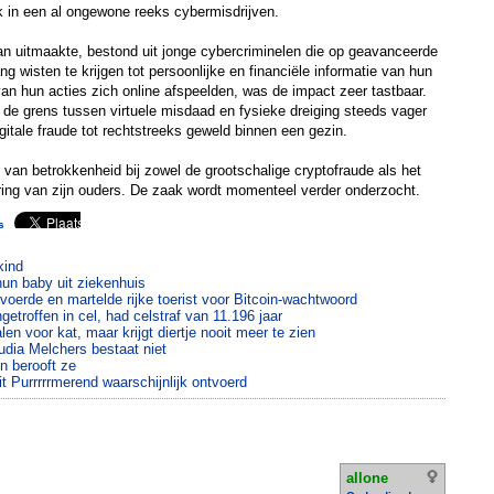
k in een al ongewone reeks cybermisdrijven.
an uitmaakte, bestond uit jonge cybercriminelen die op geavanceerde
g wisten te krijgen tot persoonlijke en financiële informatie van hun
van hun acties zich online afspeelden, was de impact zeer tastbaar.
t de grens tussen virtuele misdaad en fysieke dreiging steeds vager
digitale fraude tot rechtstreeks geweld binnen een gezin.
 van betrokkenheid bij zowel de grootschalige cryptofraude als het
ring van zijn ouders. De zaak wordt momenteel verder onderzocht.
s
kind
un baby uit ziekenhuis
voerde en martelde rijke toerist voor Bitcoin-wachtwoord
etroffen in cel, had celstraf van 11.196 jaar
en voor kat, maar krijgt diertje nooit meer te zien
dia Melchers bestaat niet
 berooft ze
t Purrrrrmerend waarschijnlijk ontvoerd
allone