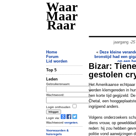
Waar
Maar
Raar
jaargang
-25
Home
«
Deze kleine verande
Forum
bronstijd had een gig
Lid worden
op een he
Bizar: Tien
Top 5
gestolen cry
Leden
Gebruikersnaam:
Het Amerikaanse echtpaar C
werden klemgereden in hu
Wachtwoord:
hen korte tijd gegijzeld. D
Chetal, een hooggeplaatst
ingrijpend anders.
Login onthouden
Volgens onderzoekers scha
Login via:
diens vrouw, op gewelddadi
Wachtwoord
vergeten
.
reden: hij zou hebben gevre
Voorwaarden &
politie vond aanwijzingen 
huisregels