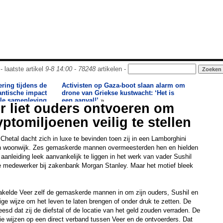
- laatste artikel
9-8 14:00
-
78248
artikelen -
ring tijdens de
Activisten op Gaza-boot slaan alarm om
antische impact
drone van Griekse kustwacht: ‘Het is
le samenleving
een aanval!’
»
er liet ouders ontvoeren om
ptomiljoenen veilig te stellen
hetal dacht zich in luxe te bevinden toen zij in een Lamborghini
n woonwijk. Zes gemaskerde mannen overmeesterden hen en hielden
e aanleiding leek aanvankelijk te liggen in het werk van vader Sushil
e medewerker bij zakenbank Morgan Stanley. Maar het motief bleek
kelde Veer zelf de gemaskerde mannen in om zijn ouders, Sushil en
ge wijze om het leven te laten brengen of onder druk te zetten. De
esd dat zij de diefstal of de locatie van het geld zouden verraden. De
die wijzen op een direct verband tussen Veer en de ontvoerders. Dat