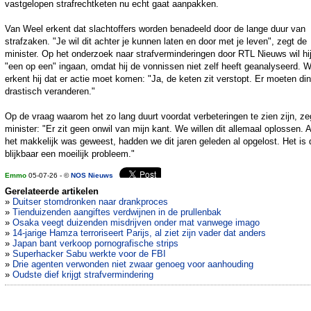
vastgelopen strafrechtketen nu echt gaat aanpakken.
Van Weel erkent dat slachtoffers worden benadeeld door de lange duur van
strafzaken. "Je wil dit achter je kunnen laten en door met je leven", zegt de
minister. Op het onderzoek naar strafverminderingen door RTL Nieuws wil hij
"een op een" ingaan, omdat hij de vonnissen niet zelf heeft geanalyseerd. W
erkent hij dat er actie moet komen: "Ja, de keten zit verstopt. Er moeten di
drastisch veranderen."
Op de vraag waarom het zo lang duurt voordat verbeteringen te zien zijn, ze
minister: "Er zit geen onwil van mijn kant. We willen dit allemaal oplossen. A
het makkelijk was geweest, hadden we dit jaren geleden al opgelost. Het is
blijkbaar een moeilijk probleem."
Emmo
05-07-26 - ©
NOS Nieuws
Gerelateerde artikelen
»
Duitser stomdronken naar drankproces
»
Tienduizenden aangiftes verdwijnen in de prullenbak
»
Osaka veegt duizenden misdrijven onder mat vanwege imago
»
14-jarige Hamza terroriseert Parijs, al ziet zijn vader dat anders
»
Japan bant verkoop pornografische strips
»
Superhacker Sabu werkte voor de FBI
»
Drie agenten verwonden niet zwaar genoeg voor aanhouding
»
Oudste dief krijgt strafvermindering