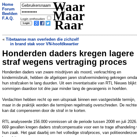
Waar
Home
Forum
Maar
Beelden
F.A.Q.
Login onthouden
Raar
«
Tibetaanse man overleden die zichzelf
in brand stak voor VN-hoofdkwartier
Honderden daders kregen lagere
Man (21) moet na 6 uur rijbewijs weer
inleveren door drank en drugs
»
straf wegens vertraging proces
Honderden daders van zware misdrijven als moord, verkrachting en
kindermisbruik, hebben de afgelopen jaren strafvermindering gekregen omda
hun strafzaken te lang duurden. Uit een inventarisatie van RTL Nieuws blijkt
sommigen daardoor tot drie jaar minder lang de gevangenis in hoefden.
Verdachten hebben recht op een uitspraak binnen een vastgestelde termijn,
maar in de praktijk worden die termijnen regelmatig overschreden. De rechte
kan dat compenseren door de straf in te korten.
RTL analyseerde 156.000 vonnissen uit de periode tussen 2008 en juli 2026.
669 gevallen kregen daders strafcompensatie voor een te trage afhandeling
hun zaak. Het gaat daarbij om het volledige strafproces, van politieonderzoe