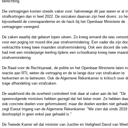
berechting.
Die vertragingen komen steeds vaker voor: halverwege dit jaar waren er al 
strafkortingen dan in heel 2022. De oorzaken daarvan zijn heel divers: zo h
bijvoorbeeld de coronapandemie en de hack bij het Openbaar Ministerie de
vertragingen verergerd.
De zaken waarbij dat gebeurt lopen uiteen. Zo kreeg iemand die was veroor
voor een poging tot moord drie jaar strafvermindering. Een vader die zijn do
verkrachtte kreeg twee maanden strafvermindering. Ook een docent die sek
had met een minderjarige leerling tijdens een schoolkamp kreeg twee maan
strafvermindering.
De Raad voor de Rechtspraak, de politie en het Openbaar Ministerie laten i
reactie aan RTL weten de vertraging en de te lange duur van strafzaken te
herkennen en te betreuren. Ook de Algemene Rekenkamer is kritisch over d
trage afhandeling van strafzaken.
De waakhond die de overheid controleert trok daar al vaker aan de bel. "De
opeenvolgende ministers hebben gezegd dat het beter moet. Ze hebben daa
ook concrete doelen voor geformuleerd, maar die doelen worden niet gehaal
zegt Ewout Irrgang van de Algemene Rekenkamer. "We zien dat sinds 2019
doorlooptijd in geen enkel jaar gehaald is."
De Tweede Kamer wil dat minister van Justitie en Veiligheid David van Weel