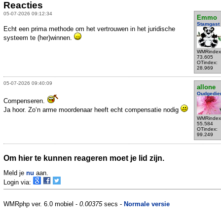
Reacties
05-07-2026 09:12:34
Emmo
Stamgast
Echt een prima methode om het vertrouwen in het juridische
systeem te (her)winnen.
WMRindex
73.605
OTindex:
28.969
05-07-2026 09:40:09
allone
Oudgedie
Compenseren.
Ja hoor. Zo‘n arme moordenaar heeft echt compensatie nodig
WMRindex
55.584
OTindex:
99.249
Om hier te kunnen reageren moet je lid zijn.
Meld je
nu
aan.
Login via:
WMRphp ver. 6.0 mobiel -
0.00375
secs -
Normale versie