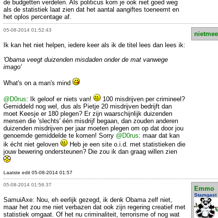
de budgetten verdelen. Als politicus kom je ook niet goed weg
als de statistiek laat zien dat het aantal aangiftes toeneemt en
het oplos percentage af.
05-08-2014 01:52:43
nietmee
Ik kan het niet helpen, iedere keer als ik de titel lees dan lees ik:
'Obama veegt duizenden misdaden onder de mat vanwege
imago'
What's on a man's mind
@D0rus
: Ik geloof er niets van!
100 misdrijven per crimineel?
Gemiddeld nog wel, dus als Pietje 20 misdrijven bedrijft dan
moet Keesje er 180 plegen? Er zijn waarschijnlijk duizenden
mensen die 'slechts' één misdrijf begaan, dan zouden anderen
duizenden misdrijven per jaar moeten plegen om op dat door jou
genoemde gemiddelde te komen! Sorry
@D0rus
: maar dat kan
ik écht niet geloven
Heb je een site o.i.d. met statistieken die
jouw bewering ondersteunen? Die zou ik dan graag willen zien
Laatste edit 05-08-2014 01:57
05-08-2014 01:56:37
Emmo
Stamgast
SamuiAxe: Nou, eh eerlijk gezegd, ik denk Obama zelf niet,
maar het zou me niet verbazen dat ook zijn regering creatief met
statistiek omgaat. Of het nu criminaliteit, terrorisme of nog wat