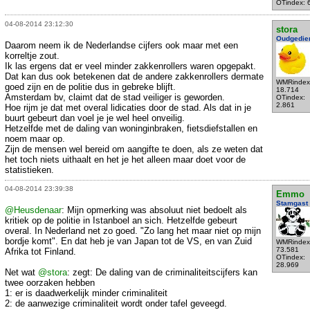
OTindex: 
04-08-2014 23:12:30
stora
Oudgedie
Daarom neem ik de Nederlandse cijfers ook maar met een
korreltje zout.
Ik las ergens dat er veel minder zakkenrollers waren opgepakt.
Dat kan dus ook betekenen dat de andere zakkenrollers dermate
WMRindex
goed zijn en de politie dus in gebreke blijft.
18.714
Amsterdam bv, claimt dat de stad veiliger is geworden.
OTindex:
2.861
Hoe rijm je dat met overal lidicaties door de stad. Als dat in je
buurt gebeurt dan voel je je wel heel onveilig.
Hetzelfde met de daling van woninginbraken, fietsdiefstallen en
noem maar op.
Zijn de mensen wel bereid om aangifte te doen, als ze weten dat
het toch niets uithaalt en het je het alleen maar doet voor de
statistieken.
04-08-2014 23:39:38
Emmo
Stamgast
@Heusdenaar
: Mijn opmerking was absoluut niet bedoelt als
kritiek op de politie in Istanboel an sich. Hetzelfde gebeurt
overal. In Nederland net zo goed. "Zo lang het maar niet op mijn
bordje komt". En dat heb je van Japan tot de VS, en van Zuid
WMRindex
73.581
Afrika tot Finland.
OTindex:
28.969
Net wat
@stora
: zegt: De daling van de criminaliteitscijfers kan
twee oorzaken hebben
1: er is daadwerkelijk minder criminaliteit
2: de aanwezige criminaliteit wordt onder tafel geveegd.