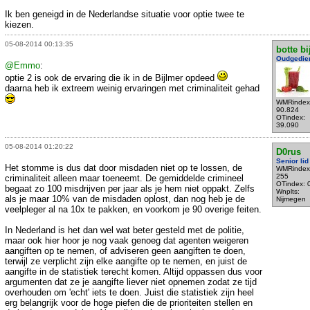
Ik ben geneigd in de Nederlandse situatie voor optie twee te
kiezen.
05-08-2014 00:13:35
botte bi
Oudgedie
@Emmo
:
optie 2 is ook de ervaring die ik in de Bijlmer opdeed
daarna heb ik extreem weinig ervaringen met criminaliteit gehad
WMRindex
90.824
OTindex:
39.090
05-08-2014 01:20:22
D0rus
Senior lid
Het stomme is dus dat door misdaden niet op te lossen, de
WMRindex
255
criminaliteit alleen maar toeneemt. De gemiddelde crimineel
OTindex: 
begaat zo 100 misdrijven per jaar als je hem niet oppakt. Zelfs
Wnplts:
als je maar 10% van de misdaden oplost, dan nog heb je de
Nijmegen
veelpleger al na 10x te pakken, en voorkom je 90 overige feiten.
In Nederland is het dan wel wat beter gesteld met de politie,
maar ook hier hoor je nog vaak genoeg dat agenten weigeren
aangiften op te nemen, of adviseren geen aangiften te doen,
terwijl ze verplicht zijn elke aangifte op te nemen, en juist de
aangifte in de statistiek terecht komen. Altijd oppassen dus voor
argumenten dat ze je aangifte liever niet opnemen zodat ze tijd
overhouden om 'echt' iets te doen. Juist die statistiek zijn heel
erg belangrijk voor de hoge piefen die de prioriteiten stellen en