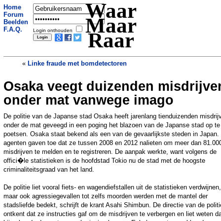
Waar
Home
Forum
Maar
Beelden
F.A.Q.
Login onthouden
Raar
«
Linke fraude met bomdetectoren
Osaka veegt duizenden misdrijve
Ijsje verandert van kleur als je eraan likt
»
onder mat vanwege imago
De politie van de Japanse stad Osaka heeft jarenlang tienduizenden misdrij
onder de mat geveegd in een poging het blazoen van de Japanse stad op te
poetsen. Osaka staat bekend als een van de gevaarlijkste steden in Japan.
agenten gaven toe dat ze tussen 2008 en 2012 nalieten om meer dan 81.00
misdrijven te melden en te registreren. De aanpak werkte, want volgens de
offici�le statistieken is de hoofdstad Tokio nu de stad met de hoogste
criminaliteitsgraad van het land.
De politie liet vooral fiets- en wagendiefstallen uit de statistieken verdwijnen,
maar ook agressiegevallen tot zelfs moorden werden met de mantel der
stadsliefde bedekt, schrijft de krant Asahi Shimbun. De directie van de politi
ontkent dat ze instructies gaf om de misdrijven te verbergen en liet weten d