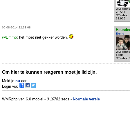
WMRindex
73.581
OTindex:
28.969
05-08-2014 22:33:08
Heusde
Erelid
@Emmo
: het moet niet gekker worden.
WMRindex
4.081
OTindex: 
Om hier te kunnen reageren moet je lid zijn.
Meld je
nu
aan.
Login via:
WMRphp ver. 6.0 mobiel -
0.10781
secs -
Normale versie