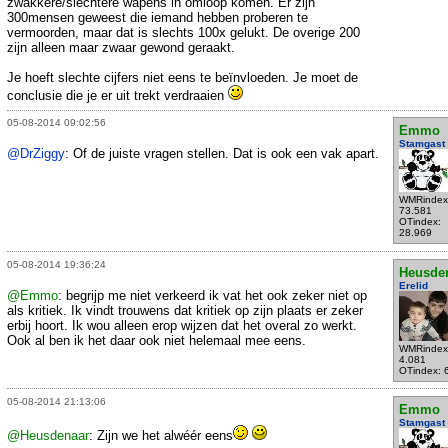
zwakkere/slechtere wapens in omloop komen. Er zijn
300mensen geweest die iemand hebben proberen te
vermoorden, maar dat is slechts 100x gelukt. De overige 200
zijn alleen maar zwaar gewond geraakt.
Je hoeft slechte cijfers niet eens te beïnvloeden. Je moet de
conclusie die je er uit trekt verdraaien
05-08-2014 09:02:56
Emmo
Stamgast
@DrZiggy
: Of de juiste vragen stellen. Dat is ook een vak apart.
WMRindex
73.581
OTindex:
28.969
05-08-2014 19:36:24
Heusde
Erelid
@Emmo
: begrijp me niet verkeerd ik vat het ook zeker niet op
als kritiek. Ik vindt trouwens dat kritiek op zijn plaats er zeker
erbij hoort. Ik wou alleen erop wijzen dat het overal zo werkt.
Ook al ben ik het daar ook niet helemaal mee eens.
WMRindex
4.081
OTindex: 
05-08-2014 21:13:06
Emmo
Stamgast
@Heusdenaar
: Zijn we het alwéér eens