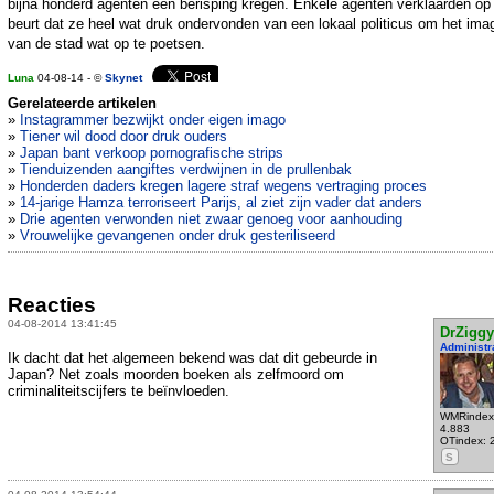
bijna honderd agenten een berisping kregen. Enkele agenten verklaarden op
beurt dat ze heel wat druk ondervonden van een lokaal politicus om het ima
van de stad wat op te poetsen.
Luna
04-08-14 - ©
Skynet
Gerelateerde artikelen
»
Instagrammer bezwijkt onder eigen imago
»
Tiener wil dood door druk ouders
»
Japan bant verkoop pornografische strips
»
Tienduizenden aangiftes verdwijnen in de prullenbak
»
Honderden daders kregen lagere straf wegens vertraging proces
»
14-jarige Hamza terroriseert Parijs, al ziet zijn vader dat anders
»
Drie agenten verwonden niet zwaar genoeg voor aanhouding
»
Vrouwelijke gevangenen onder druk gesteriliseerd
Reacties
04-08-2014 13:41:45
DrZiggy
Administr
Ik dacht dat het algemeen bekend was dat dit gebeurde in
Japan? Net zoals moorden boeken als zelfmoord om
criminaliteitscijfers te beïnvloeden.
WMRindex
4.883
OTindex: 
S