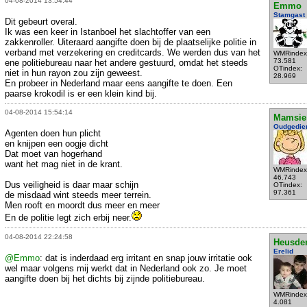
04-08-2014 13:54:44
Emmo
Stamgast
Dit gebeurt overal.
Ik was een keer in Istanboel het slachtoffer van een
zakkenroller. Uiteraard aangifte doen bij de plaatselijke politie in
verband met verzekering en creditcards. We werden dus van het
WMRindex
73.581
ene politiebureau naar het andere gestuurd, omdat het steeds
OTindex:
niet in hun rayon zou zijn geweest.
28.969
En probeer in Nederland maar eens aangifte te doen. Een
paarse krokodil is er een klein kind bij.
04-08-2014 15:54:14
Mamsie
Oudgedie
Agenten doen hun plicht
en knijpen een oogje dicht
Dat moet van hogerhand
want het mag niet in de krant.
WMRindex
46.743
Dus veiligheid is daar maar schijn
OTindex:
97.361
de misdaad wint steeds meer terrein.
Men rooft en moordt dus meer en meer
En de politie legt zich erbij neer.
04-08-2014 22:24:58
Heusde
Erelid
@Emmo
: dat is inderdaad erg irritant en snap jouw irritatie ook
wel maar volgens mij werkt dat in Nederland ook zo. Je moet
aangifte doen bij het dichts bij zijnde politiebureau.
WMRindex
4.081