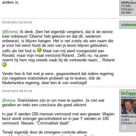
anders is.
WMRindex
73.581
OTindex:
28.969
05-08-2014 02:02:00
nietmee
@Emmo
: Ik denk, (ben het eigenlijk vergeten), dat ik de eerste
keer onbewust 'Obama' heb gelezen en dat dit, wederom
onbewust, is blijven hangen. Het is net zoiets als een naam die
je voor het eerst hoort de rest van je leven blijven gebruiken,
zelfs als het fout is
Maat van mij werd voorgesteld aan
Ronald, maar mijn maat verstond Roland.. Zelfs nu, na jaren
noemt hij hem nog steeds vaak bij de verkeerde naam... Roland
Verder ben ik het met je eens, gegarandeerd dat iedere regering
zijn negatieve statistieken probeert op te leuken, óók de
Nederlandse regering, daar ben ik van overtuigd!
05-08-2014 08:51:04
DrZiggy
Administr
@stora
: Statistieken zijn er om mee te spelen. Je ziet wat
getallen en trekt een conclusie die goed uitkomt.
In jaar X werden 200 mensen vermoord met een geweer. Wapen
WMRindex
bezit wordt strenger gecontroleerd en in jaar Y werden er 100
4.883
vermoord. Nieuws: "Criminaliteit daalt".
OTindex: 
S
Terwijl eigenlijk door de strengere controle alleen