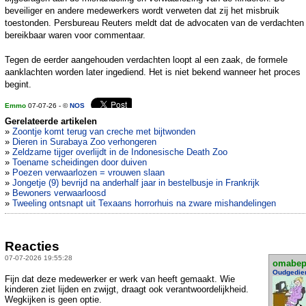
beveiliger en andere medewerkers wordt verweten dat zij het misbruik
toestonden. Persbureau Reuters meldt dat de advocaten van de verdachten 
bereikbaar waren voor commentaar.
Tegen de eerder aangehouden verdachten loopt al een zaak, de formele
aanklachten worden later ingediend. Het is niet bekend wanneer het proces
begint.
Emmo
07-07-26 - ©
NOS
Gerelateerde artikelen
»
Zoontje komt terug van creche met bijtwonden
»
Dieren in Surabaya Zoo verhongeren
»
Zeldzame tijger overlijdt in de Indonesische Death Zoo
»
Toename scheidingen door duiven
»
Poezen verwaarlozen = vrouwen slaan
»
Jongetje (9) bevrijd na anderhalf jaar in bestelbusje in Frankrijk
»
Bewoners verwaarloosd
»
Tweeling ontsnapt uit Texaans horrorhuis na zware mishandelingen
Reacties
07-07-2026 19:55:28
omabe
Oudgedie
Fijn dat deze medewerker er werk van heeft gemaakt. Wie
kinderen ziet lijden en zwijgt, draagt ook verantwoordelijkheid.
Wegkijken is geen optie.