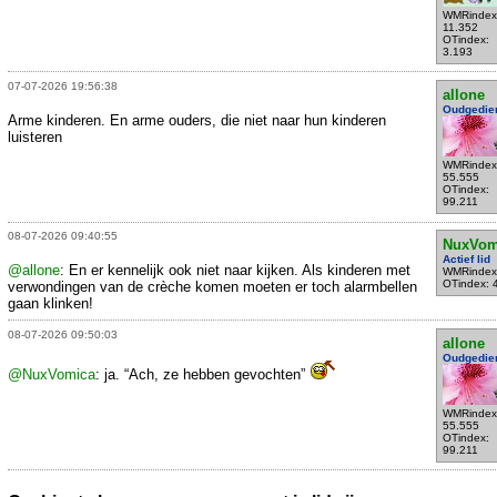
WMRindex
11.352
OTindex:
3.193
07-07-2026 19:56:38
allone
Oudgedie
Arme kinderen. En arme ouders, die niet naar hun kinderen
luisteren
WMRindex
55.555
OTindex:
99.211
08-07-2026 09:40:55
NuxVom
Actief lid
@allone
: En er kennelijk ook niet naar kijken. Als kinderen met
WMRindex
OTindex: 
verwondingen van de crèche komen moeten er toch alarmbellen
gaan klinken!
08-07-2026 09:50:03
allone
Oudgedie
@NuxVomica
: ja. “Ach, ze hebben gevochten”
WMRindex
55.555
OTindex:
99.211