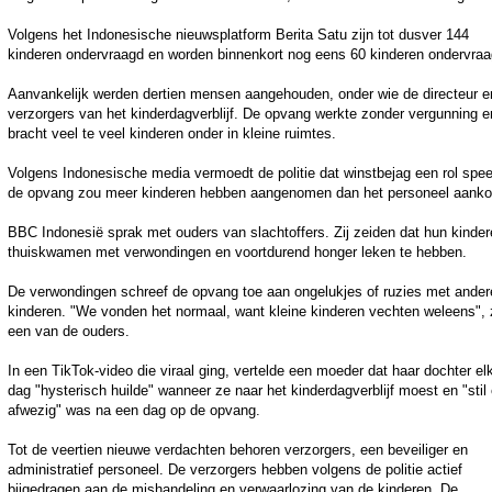
Volgens het Indonesische nieuwsplatform Berita Satu zijn tot dusver 144
kinderen ondervraagd en worden binnenkort nog eens 60 kinderen ondervraa
Aanvankelijk werden dertien mensen aangehouden, onder wie de directeur e
verzorgers van het kinderdagverblijf. De opvang werkte zonder vergunning e
bracht veel te veel kinderen onder in kleine ruimtes.
Volgens Indonesische media vermoedt de politie dat winstbejag een rol spee
de opvang zou meer kinderen hebben aangenomen dan het personeel aanko
BBC Indonesië sprak met ouders van slachtoffers. Zij zeiden dat hun kinde
thuiskwamen met verwondingen en voortdurend honger leken te hebben.
De verwondingen schreef de opvang toe aan ongelukjes of ruzies met ander
kinderen. "We vonden het normaal, want kleine kinderen vechten weleens", 
een van de ouders.
In een TikTok-video die viraal ging, vertelde een moeder dat haar dochter el
dag "hysterisch huilde" wanneer ze naar het kinderdagverblijf moest en "stil
afwezig" was na een dag op de opvang.
Tot de veertien nieuwe verdachten behoren verzorgers, een beveiliger en
administratief personeel. De verzorgers hebben volgens de politie actief
bijgedragen aan de mishandeling en verwaarlozing van de kinderen. De