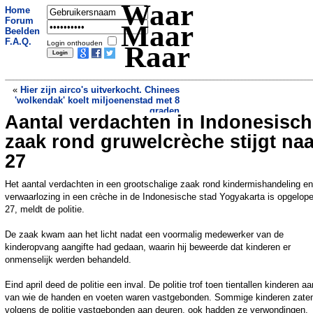
Waar
Home
Forum
Maar
Beelden
F.A.Q.
Login onthouden
Raar
«
Hier zijn airco's uitverkocht. Chinees
'wolkendak' koelt miljoenenstad met 8
graden
Aantal verdachten in Indonesisc
Loslopende hond zorgt voor tijdelijke
afsluiting van Drechttunnel
»
zaak rond gruwelcrèche stijgt naa
27
Het aantal verdachten in een grootschalige zaak rond kindermishandeling en
verwaarlozing in een crèche in de Indonesische stad Yogyakarta is opgelope
27, meldt de politie.
De zaak kwam aan het licht nadat een voormalig medewerker van de
kinderopvang aangifte had gedaan, waarin hij beweerde dat kinderen er
onmenselijk werden behandeld.
Eind april deed de politie een inval. De politie trof toen tientallen kinderen aa
van wie de handen en voeten waren vastgebonden. Sommige kinderen zate
volgens de politie vastgebonden aan deuren, ook hadden ze verwondingen.