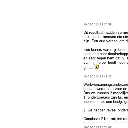
10-02-2013 12:30:59
Dit resultaat hadden ze me
bekend dat mensen die nie
zijn. Een oud verhaal om di
Een kennis van mijn broer 
hond een paar doodschoppen
en zegt tegen hem dat hij 
van mijn broer heeft nooit e
gehad
10-02-2013 12:41:43
Werkvoorzieningsonderzoek.
gedaan wordt naar voor de
Dus we kunnen 2 mogelijke
1: onderzoekers zijn lui, 
iedereen met een beetje ge
2: we hebben teveel onder
Conclusie 2 lijkt mij het me
10-02-2013 12:58:08