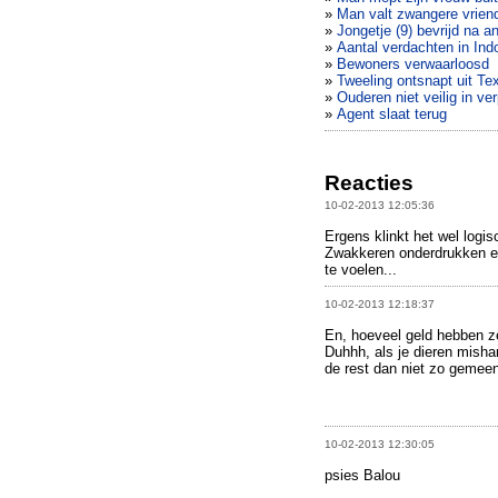
»
Man valt zwangere vrie
»
Jongetje (9) bevrijd na an
»
Aantal verdachten in Ind
»
Bewoners verwaarloosd
»
Tweeling ontsnapt uit Te
»
Ouderen niet veilig in ve
»
Agent slaat terug
Reacties
10-02-2013 12:05:36
Ergens klinkt het wel logis
Zwakkeren onderdrukken en 
te voelen...
10-02-2013 12:18:37
En, hoeveel geld hebben z
Duhhh, als je dieren misha
de rest dan niet zo gemee
10-02-2013 12:30:05
psies Balou