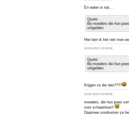
En water is nat....
Quote:
Bij moeders die hun poe
ontgelden.
Hier ben ik het niet mee e
10-02-2013 13:02:04
Quote:
Bij moeders die hun poe
ontgelden.
Krijgen ze die dan????
10-02-2013 14:00:56
moeders, die hun poes verw
voor schaamluis!!
Daarmee voorkomen ze het 