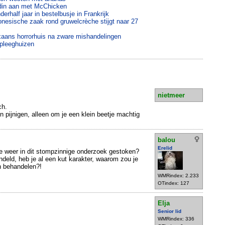
ndin aan met McChicken
derhalf jaar in bestelbusje in Frankrijk
onesische zaak rond gruwelcrèche stijgt naar 27
xaans horrorhuis na zware mishandelingen
rpleeghuizen
nietmeer
ch.
pijnigen, alleen om je een klein beetje machtig
balou
Erelid
e weer in dit stompzinnige onderzoek gestoken?
ndeld, heb je al een kut karakter, waarom zou je
n behandelen?!
WMRindex: 2.233
OTindex: 127
Elja
Senior lid
WMRindex: 336