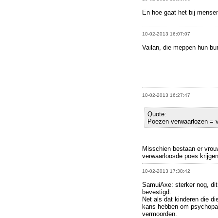
En hoe gaat het bij mense
10-02-2013 16:07:07
Vailan, die meppen hun bur
10-02-2013 16:27:47
Quote:
Poezen verwaarlozen = 
Misschien bestaan er vrou
verwaarloosde poes krijgen
10-02-2013 17:38:42
SamuiAxe: sterker nog, dit
bevestigd.
Net als dat kinderen die d
kans hebben om psychopaat
vermoorden.