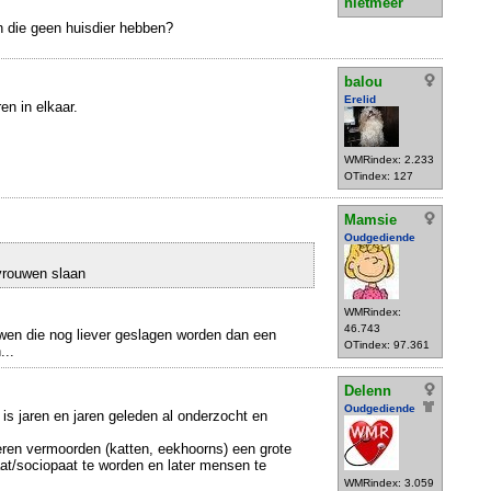
nietmeer
n die geen huisdier hebben?
balou
Erelid
en in elkaar.
WMRindex: 2.233
OTindex: 127
Mamsie
Oudgediende
vrouwen slaan
WMRindex:
46.743
wen die nog liever geslagen worden dan een
OTindex: 97.361
...
Delenn
Oudgediende
 is jaren en jaren geleden al onderzocht en
ieren vermoorden (katten, eekhoorns) een grote
/sociopaat te worden en later mensen te
WMRindex: 3.059