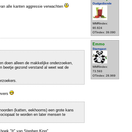
Oudgediende
van alle kanten aggressie verwachten
WMRindex:
90.824
OTindex: 39.090
Emmo
Stamgast
, en doen alleen de makkelijke onderzoeken,
n beetje gezond verstand al weet wat de
WMRindex:
73.593
OTindex: 28.969
erzoekers.
gevers
rmoorden (katten, eekhoorns) een grote kans
ciopaat te worden en later mensen te
t boek "It" van Stephen King".