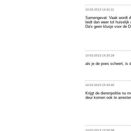
10-02-2013 14:31:11
Samengevat: Vaak wordt d
leidt dan weer tot huiselij
Da's geen klusje voor de Di
10-02-2013 14:35:28
als je de poes scheert, is
10-02-2013 15:43:40
Krijgt de dierenpolitie n
deur komen ook te arrester
10-02-2013 15:50:08