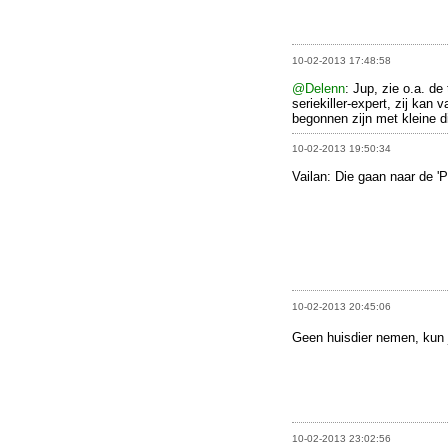
10-02-2013 17:48:58
@Delenn
: Jup, zie o.a. de
seriekiller-expert, zij ka
begonnen zijn met kleine 
10-02-2013 19:50:34
Vailan: Die gaan naar de 'P
10-02-2013 20:45:06
Geen huisdier nemen, kun j
10-02-2013 23:02:56