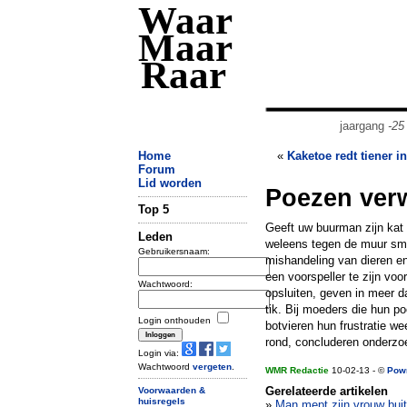
Waar
Maar
Raar
jaargang
-25
Home
«
Kaketoe redt tiener i
Forum
Lid worden
Poezen ver
Top 5
Geeft uw buurman zijn kat 
Leden
weleens tegen de muur smak
Gebruikersnaam:
mishandeling van dieren en 
een voorspeller te zijn vo
Wachtwoord:
opsluiten, geven in meer d
tik. Bij moeders die hun p
Login onthouden
botvieren hun frustratie we
rond, concluderen onderzo
Login via:
Wachtwoord
vergeten
.
WMR Redactie
10-02-13 - ©
Pow
Gerelateerde artikelen
Voorwaarden &
huisregels
»
Man mept zijn vrouw bui