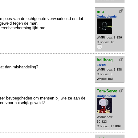
mla
Oudgediende
e poes van de echtgenote verwaarloosd en dat
k geweld tegen de man.
erenbescherming lijkt me .....
WMRindex: 8.856
OTindex: 16
S
hellborg
Erelid
 dat dan mishandeling?
WMRindex: 1.358
OTindex: 3
Wnplts: bali
Tom-Servo
Oudgediende
u meer bevoegdheden om mensen bij wie ze aan de
en voor huiselijk geweld?
WMRindex:
19.823
OTindex: 17.809