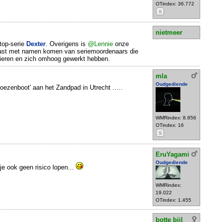
OTindex: 36.772
S
nietmeer
 top-serie
Dexter
. Overigens is
@Lennie
onze
n vast met namen komen van seriemoordenaars die
dieren en zich omhoog gewerkt hebben.
mla
Oudgediende
oezenboot' aan het Zandpad in Utrecht .....
WMRindex: 8.856
OTindex: 16
S
EruYagami
Oudgediende
e ook geen risico lopen...
WMRindex:
19.022
OTindex: 1.455
botte bijl