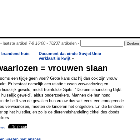
- laatste artikel
7-8 16:00
-
78237
artikelen -
n brandend huis
Document dat einde Sovjet-Unie
verklaart is kwijt
»
waarlozen = vrouwen slaan
soms een tijdje geen voer? Grote kans dat hij dan ook zijn vrouw
t. Er bestaat namelijk een relatie tussen verwaarlozing en
huiselijk geweld, meldt treinfolder Spits. "Dierenmishandeling blijkt
or huiselijk geweld", aldus onderzoekers. Mannen die hun hond
an de helft van de gevallen hun vrouw dus wel eens een corrigerende
oes verwaarlozen, moeten de kinderen het ontgelden. En die kinderen
er op het huisdier, en zo is de dierenmishandeling cirkel des doods
ekers.
ned
ten westen met ananas