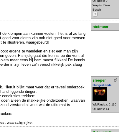
OTindex: 0
Wnplts: Den-
Bosch
S
nietmeer
t de klompen aan kunnen voelen. Het is al zo lang
t goed voor dieren zijn ook niet goed voor mensen
t te illustreren, waargebeurd!
loopt ergens te wandelen en ziet een man zijn
 geven. Pisnijdig gaat die kennis op die vent af
zoiets maar eens bij hem moest flikken! De kennis
erder in zijn leven zo'n verschrikkelijk pak slaag
sleeper
Oudgediende
 Hieruit blijkt maar weer dat er teveel onderzoek
 hand liggende dingen.
 conclusies trekken:
en doen alleen de makkelijke onderzoeken, waarvan
zond verstand al weet wat de uitkomst is
WMRindex: 6.116
OTindex: 14
zoekers.
est waarschijnlijke.