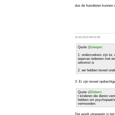
dus de huisdieren kunnen 
11-02-2013 09:21:09
Quote
@sleeper
:
1: onderzoekers zijn lui
waarvan iedereen met ee
uitkomst is
2: we hebben teveel ond
3: Er zijn teveel opdracht
Quote
@Delenn
:
t kinderen die dieren ve
hebben om psychopaat/so
vermoorden.
Dat wordt uitgewerkt in he