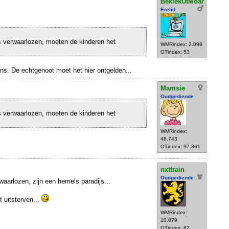
BekiekUtMoar
Erelid
s verwaarlozen, moeten de kinderen het
WMRindex: 2.098
OTindex: 53
ens. De echtgenoot moet het hier ontgelden...
Mamsie
Oudgediende
s verwaarlozen, moeten de kinderen het
WMRindex:
46.743
OTindex: 97.361
nxttrain
Oudgediende
aarlozen, zijn een hemels paradijs...
uitsterven...
WMRindex:
10.879
OTindex: 82