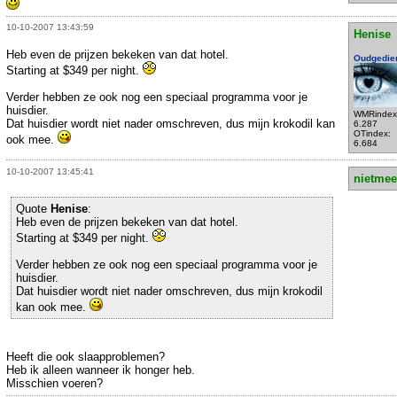
10-10-2007 13:43:59
Henise
Heb even de prijzen bekeken van dat hotel.
Oudgedie
Starting at $349 per night.
Verder hebben ze ook nog een speciaal programma voor je
huisdier.
WMRindex
Dat huisdier wordt niet nader omschreven, dus mijn krokodil kan
6.287
OTindex:
ook mee.
6.684
10-10-2007 13:45:41
nietmee
Quote
Henise
:
Heb even de prijzen bekeken van dat hotel.
Starting at $349 per night.
Verder hebben ze ook nog een speciaal programma voor je
huisdier.
Dat huisdier wordt niet nader omschreven, dus mijn krokodil
kan ook mee.
Heeft die ook slaapproblemen?
Heb ik alleen wanneer ik honger heb.
Misschien voeren?