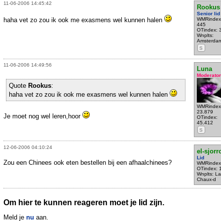
11-06-2006 14:45:42
Rookus
Senior lid
haha vet zo zou ik ook me exasmens wel kunnen halen
WMRindex
445
OTindex: 
Wnplts:
Amsterda
S
11-06-2006 14:49:56
Luna
Moderator
Quote
Rookus
:
haha vet zo zou ik ook me exasmens wel kunnen halen
WMRindex
23.879
Je moet nog wel leren,hoor
OTindex:
45.412
S
12-06-2006 04:10:24
el-sjorr
Lid
Zou een Chinees ook eten bestellen bij een afhaalchinees?
WMRindex
OTindex: 
Wnplts: La
Chaux-d
Om hier te kunnen reageren moet je lid zijn.
Meld je
nu
aan.