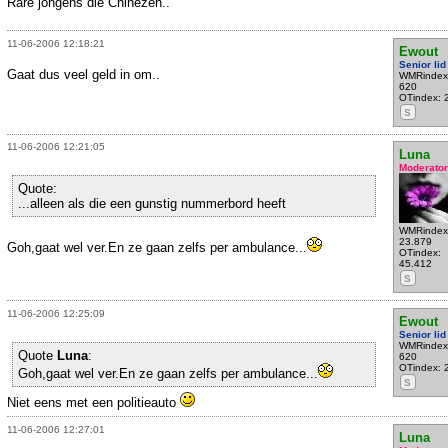
Rare jongens die Chinezen..
11-06-2006 12:18:21
Ewout
Senior lid
Gaat dus veel geld in om..
WMRindex
620
OTindex: 
S
11-06-2006 12:21:05
Luna
Moderator
Quote:
...alleen als die een gunstig nummerbord heeft
WMRindex
23.879
Goh,gaat wel ver.En ze gaan zelfs per ambulance...
OTindex:
45.412
S
11-06-2006 12:25:09
Ewout
Senior lid
WMRindex
Quote
Luna
:
620
OTindex: 
Goh,gaat wel ver.En ze gaan zelfs per ambulance...
S
Niet eens met een politieauto
11-06-2006 12:27:01
Luna