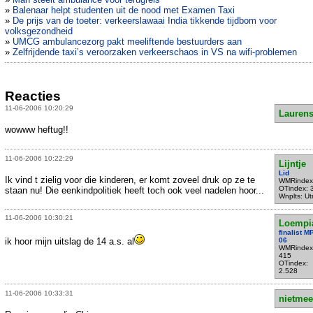
»
Balenaar helpt studenten uit de nood met Examen Taxi
»
De prijs van de toeter: verkeerslawaai India tikkende tijdbom voor
volksgezondheid
»
UMCG ambulancezorg pakt meeliftende bestuurders aan
»
Zelfrijdende taxi’s veroorzaken verkeerschaos in VS na wifi-problemen
Reacties
11-06-2006 10:20:29
Lauren
wowww heftug!!
11-06-2006 10:22:29
Lijntje
Lid
Ik vind t zielig voor die kinderen, er komt zoveel druk op ze te
WMRindex
OTindex: 
staan nu! Die eenkindpolitiek heeft toch ook veel nadelen hoor...
Wnplts: Ut
11-06-2006 10:30:21
Loempi
finalist 
ik hoor mijn uitslag de 14 a.s. al
06
WMRindex
415
OTindex:
2.528
11-06-2006 10:33:31
nietmee