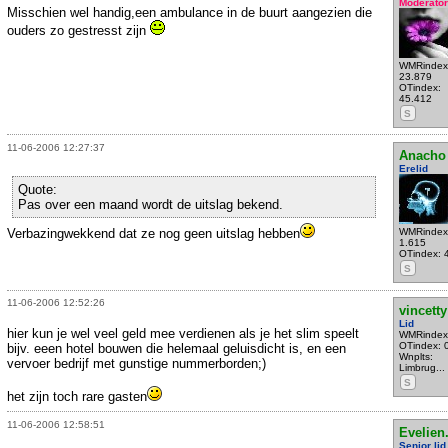
Moderator
Misschien wel handig,een ambulance in de buurt aangezien die
ouders zo gestresst zijn
WMRindex
23.879
OTindex:
45.412
S
11-06-2006 12:27:37
Anacho
Erelid
Quote:
Pas over een maand wordt de uitslag bekend.
Verbazingwekkend dat ze nog geen uitslag hebben
WMRindex
1.615
OTindex: 
S
11-06-2006 12:52:26
vincetty
Lid
hier kun je wel veel geld mee verdienen als je het slim speelt
WMRindex
OTindex: 
bijv. eeen hotel bouwen die helemaal geluisdicht is, en een
Wnplts:
vervoer bedrijf met gunstige nummerborden;)
Limbrug...
S
het zijn toch rare gasten
11-06-2006 12:58:51
Evelien
Senior lid