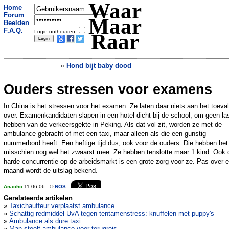
Waar
Home
Forum
Maar
Beelden
F.A.Q.
Login onthouden
Raar
«
Hond bijt baby dood
Ouders stressen voor examens
Brit reist naar verkeerde Manchester
»
In China is het stressen voor het examen. Ze laten daar niets aan het toeval
over. Examenkandidaten slapen in een hotel dicht bij de school, om geen las
hebben van de verkeersgekte in Peking. Als dat vol zit, worden ze met de
ambulance gebracht of met een taxi, maar alleen als die een gunstig
nummerbord heeft. Een heftige tijd dus, ook voor de ouders. Die hebben het
misschien nog wel het zwaarst mee. Ze hebben tenslotte maar 1 kind. Ook 
harde concurrentie op de arbeidsmarkt is een grote zorg voor ze. Pas over 
maand wordt de uitslag bekend.
Anacho
11-06-06 - ©
NOS
Gerelateerde artikelen
»
Taxichauffeur verplaatst ambulance
»
Schattig redmiddel UvA tegen tentamenstress: knuffelen met puppy's
»
Ambulance als dure taxi
»
Man steelt ambulance voor terugreis