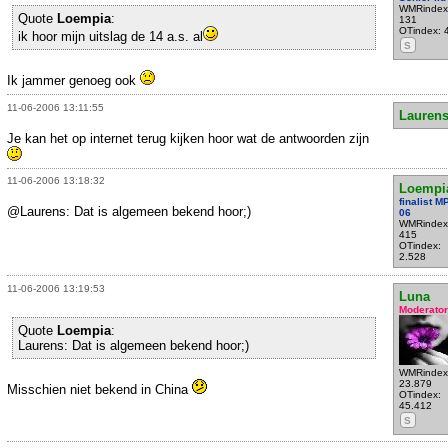
WMRindex
Quote
Loempia
:
131
OTindex: 
ik hoor mijn uitslag de 14 a.s. al
S
Ik jammer genoeg ook
11-06-2006 13:11:55
Lauren
Je kan het op internet terug kijken hoor wat de antwoorden zijn
11-06-2006 13:18:32
Loempi
finalist 
@Laurens: Dat is algemeen bekend hoor;)
06
WMRindex
415
OTindex:
2.528
11-06-2006 13:19:53
Luna
Moderator
Quote
Loempia
:
Laurens: Dat is algemeen bekend hoor;)
WMRindex
23.879
Misschien niet bekend in China
OTindex:
45.412
S