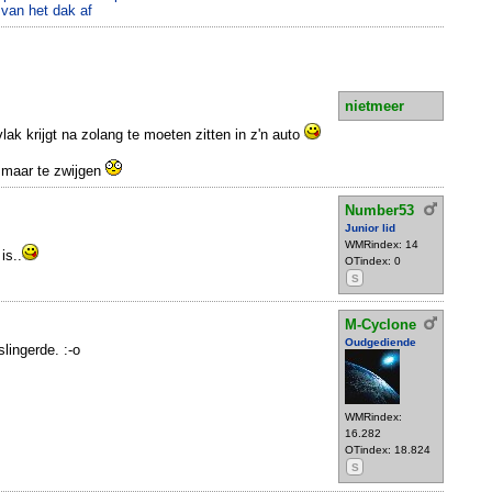
van het dak af
nietmeer
vlak krijgt na zolang te moeten zitten in z'n auto
 maar te zwijgen
Number53
Junior lid
WMRindex: 14
is..
OTindex: 0
S
M-Cyclone
Oudgediende
slingerde. :-o
WMRindex:
16.282
OTindex: 18.824
S