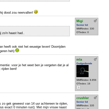
t hij dood zou neervallen!
Migi
Senior lid
WMRindex: 330
OTindex: 0
j zo'n haast had..
 man heeft ook niet het eeuwige leven! Doorrijden
ngeren heh)
mla
Oudgediende
mentie: voor je het weet ben je vergeten dat je al
 rijden bent!
WMRindex: 8.856
OTindex: 16
S
crushler
Senior lid
s zo gek geweest van 14 uur achtereen te rijden,
WMRindex: 335
us exact 0 minuten rust). Met mijn vrouw naast