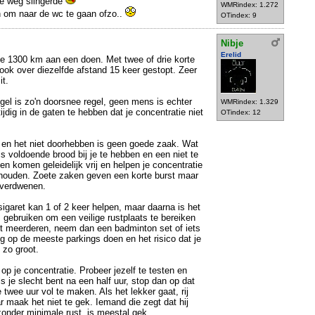
de weg slingerde
WMRindex: 1.272
en om naar de wc te gaan ofzo..
OTindex: 9
Nibje
Erelid
e 1300 km aan een doen. Met twee of drie korte
k ook over diezelfde afstand 15 keer gestopt. Zeer
it.
egel is zo'n doorsnee regel, geen mens is echter
WMRindex: 1.329
jdig in de gaten te hebben dat je concentratie niet
OTindex: 12
en het niet doorhebben is geen goede zaak. Wat
 Is voldoende brood bij je te hebben en een niet te
n komen geleidelijk vrij en helpen je concentratie
te houden. Zoete zaken geven een korte burst maar
 verdwenen.
sigaret kan 1 of 2 keer helpen, maar daarna is het
 gebruiken om een veilige rustplaats te bereiken
et meerderen, neem dan een badminton set of iets
ig op de meeste parkings doen en het risico dat je
 zo groot.
 op je concentratie. Probeer jezelf te testen en
s je slecht bent na een half uur, stop dan op dat
twee uur vol te maken. Als het lekker gaat, rij
r maak het niet te gek. Iemand die zegt dat hij
zonder minimale rust, is meestal gek.