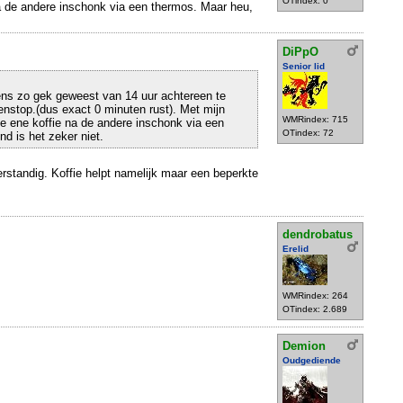
OTindex: 0
a de andere inschonk via een thermos. Maar heu,
DiPpO
Senior lid
ens zo gek geweest van 14 uur achtereen te
senstop.(dus exact 0 minuten rust). Met mijn
WMRindex: 715
e ene koffie na de andere inschonk via een
OTindex: 72
d is het zeker niet.
standig. Koffie helpt namelijk maar een beperkte
dendrobatus
Erelid
WMRindex: 264
OTindex: 2.689
Demion
Oudgediende