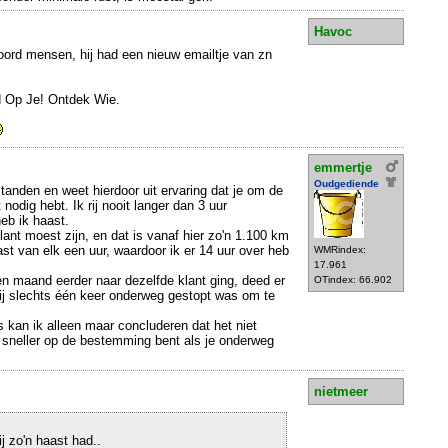
Havoc
oord mensen, hij had een nieuw emailtje van zn
d Op Je! Ontdek Wie.
emmertje
Oudgediende
fstanden en weet hierdoor uit ervaring dat je om de
nodig hebt. Ik rij nooit langer dan 3 uur
eb ik haast.
lant moest zijn, en dat is vanaf hier zo'n 1.100 km
ast van elk een uur, waardoor ik er 14 uur over heb
WMRindex:
17.961
n maand eerder naar dezelfde klant ging, deed er
OTindex: 66.902
hij slechts één keer onderweg gestopt was om te
 kan ik alleen maar concluderen dat het niet
ok sneller op de bestemming bent als je onderweg
nietmeer
j zo'n haast had..