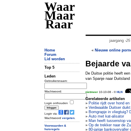
Waar
Maar
Raar
jaargang
-25
Home
«
Nieuwe online porn
Forum
Lid worden
Bejaarde van
Top 5
De Duitse politie heeft ee
Leden
van Spanje naar Duitsland
Gebruikersnaam:
Wachtwoord:
nietmeer
10-10-08 - ©
HLN
Gerelateerde artikelen
»
Politie rijdt over hond e
Login onthouden
»
Verdwaalde Duitser duik
»
Bomgrapje in vliegtuig? D
Login via:
»
Auto met kat-alisator
Wachtwoord
vergeten
.
»
Man heeft tussenstop van
»
Op de trekker naar de Zu
Voorwaarden &
»
80-jarige bankovervaller 
huisregels