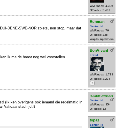
WMRindex: 4.305
OTindex: 3.487
Runman
Senior lid
-DUI-DENE-SWE-NOR zoiets, non stop, maar dat
WMRindex: 76
OTindex: 238
Wnplts: Apeldoorn
BonVivant
Erelid
kan ik me de haast nog wel voorstellen.
WMRindex: 1.733
OTindex: 2.274
S
RuudDeUitvinder
Senior lid
t! (Ik ken overigens ook iemand die regelmatig in
WMRindex: 354
r Vaticaanstad rijdt!)
OTindex: 12
topaz
Senior lid