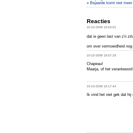
»
Bejaarde komt niet meer 
Reacties
10-10-2008 19:03:01
dat ie geen last van z'n zit
om over vermoeidheid nog
10-10-2008 19:07:29
Chapeau!
Maarja, of het verantwoord 
10-10-2008 19:17:44
Ik vind het niet gek dat hij 