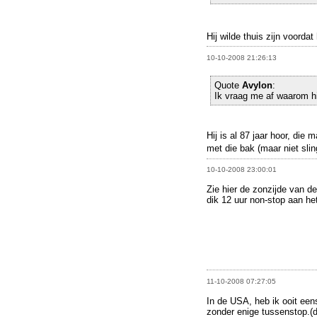
Hij wilde thuis zijn voorda
10-10-2008 21:26:13
Quote
Avylon
:
Ik vraag me af waarom hi
Hij is al 87 jaar hoor, die
met die bak (maar niet sli
10-10-2008 23:00:01
Zie hier de zonzijde van de
dik 12 uur non-stop aan het
11-10-2008 07:27:05
In de USA, heb ik ooit een
zonder enige tussenstop.(d