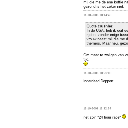
mij die me de ene koffie n
gezond is het zeker niet.
11-10-2008 10:14:40
Quote
crushler
:
In de USA, heb ik ooit e
rijden, zonder enige tus
vrouw naast mij die me d
thermos. Maar heu, gezon
Om maar te zwijgen van ver
tijd.
11-10-2008 10:25:00
inderdaad Doppert
11-10-2008 11:32:24
net zo'n "24 hour race"