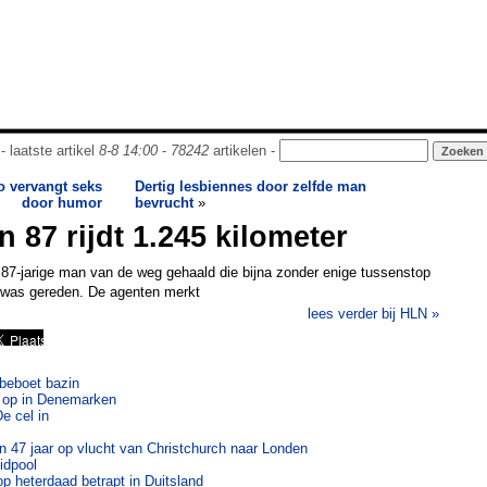
- laatste artikel
8-8 14:00
-
78242
artikelen -
o vervangt seks
Dertig lesbiennes door zelfde man
door humor
bevrucht
»
 87 rijdt 1.245 kilometer
n 87-jarige man van de weg gehaald die bijna zonder enige tussenstop
 was gereden. De agenten merkt
lees verder bij HLN »
n beboet bazin
t op in Denemarken
e cel in
 47 jaar op vlucht van Christchurch naar Londen
idpool
op heterdaad betrapt in Duitsland