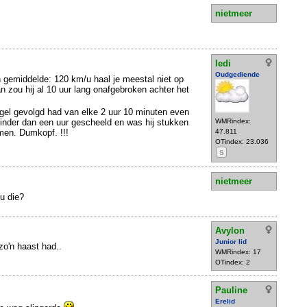
nietmeer
ledi
Oudgediende
 gemiddelde: 120 km/u haal je meestal niet op
n zou hij al 10 uur lang onafgebroken achter het
egel gevolgd had van elke 2 uur 10 minuten even
inder dan een uur gescheeld en was hij stukken
WMRindex:
omen. Dumkopf. !!!
47.811
OTindex: 23.036
S
nietmeer
ou die?
Avylon
Junior lid
zo'n haast had..
WMRindex: 17
OTindex: 2
Pauline
Erelid