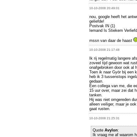
10-10-2008 20:49:01
nou, google heeft het antw
geliefde!
Postvak IN (1)
Iemand Is Stiekem Verlief
mssn van daar de haast
10-10-2008 21:17:48
Ik rij regelmatig langere a
zoveel tijd gewoon wat rust 
onafgebroken door ook al h
Toen ik naar Györ bij een k
heb ik 3 tussenstops ingel
gedaan.
Een collega van me, die ee
15 uur over, maar zei dat 
tanken.
Hij was niet omgereden dus
alleen veiliger, maar je o
gaat rusten.
10-10-2008 21:25:31
Quote
Avylon
:
Ik vraag me af waarom hi