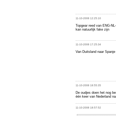
11-10-2008 12:25:10
Topgear reed van ENG-NL
kan natuurlijk fake zijn
11-10-2008 17:25:34
Van Duitsland naar Spanje 
11-10-2008 18:55:35
De oudjes doen het nog bes
één keer van Nederland naa
11-10-2008 18:57:52