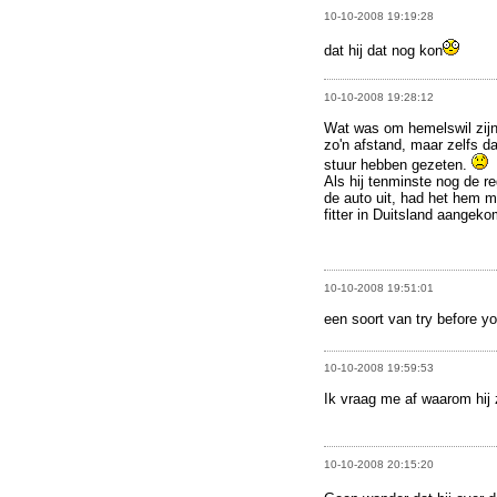
10-10-2008 19:19:28
dat hij dat nog kon
10-10-2008 19:28:12
Wat was om hemelswil zijn
zo'n afstand, maar zelfs da
stuur hebben gezeten.
Als hij tenminste nog de r
de auto uit, had het hem m
fitter in Duitsland aangek
10-10-2008 19:51:01
een soort van try before y
10-10-2008 19:59:53
Ik vraag me af waarom hij 
10-10-2008 20:15:20