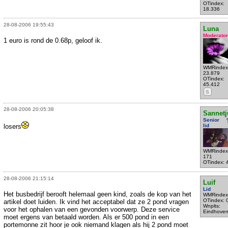
OTindex:
18.336
28-08-2006 19:55:43
Luna
Moderator
1 euro is rond de 0.68p, geloof ik.
WMRindex
23.879
OTindex:
45.412
S
28-08-2006 20:05:38
Sannetj
Senior
losers
lid
WMRindex
171
OTindex: 
28-08-2006 21:15:14
Luif
Lid
Het busbedrijf berooft helemaal geen kind, zoals de kop van het
WMRindex
OTindex: 
artikel doet luiden. Ik vind het acceptabel dat ze 2 pond vragen
Wnplts:
voor het ophalen van een gevonden voorwerp. Deze service
Eindhove
moet ergens van betaald worden. Als er 500 pond in een
portemonne zit hoor je ook niemand klagen als hij 2 pond moet