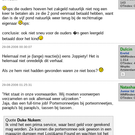
143
OTindex: 
ops:die ouders hoeven het zakgeld natuurlijk niet nog een
keer te betalen als ze die 2 pond eenmaal betaald hebben, want
dan is de vijf pond natuurlijk weer terug bij de rechtmatige
eigenaar
ops:
conclusie: ook niet sneu voor de ouders �n geen leergeld
betaald door het kind
29-08-2006 00:30:07
Dulcin
Erelid
Helemaal met je (lange) reactie(s) eens Joppiety! Het is
WMRindex
1.014
helemaal niet onredelijk dit verhaal.
OTindex: 
Wnplts:
Amsterda
Als ze hem niet hadden gevonden waren ze niet boos?
S
29-08-2006 01:25:31
Natasha
Junior lid
"Het staat in onze voorwaarden. Wij moeten voorwerpen
WMRindex
OTindex: 
verzamelen en ook allemaal weer uitzoeken."
Jaja, das een full-time job! Portemonneetjes bij porteomneetjes,
paraplu's bij paraplu's, tassen bij tassen..
Quote
Duke Nukem
:
Ik vind het een prima service, waar best geld voor gerekend
mag worden. Ze kunnen die portemonnee ook gewoon in een
magazijn dumpen met Lost&amp;Found en wachten tot het