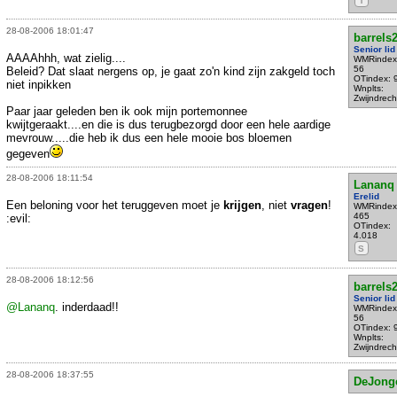
T
28-08-2006 18:01:47
barrels
Senior lid
AAAAhhh, wat zielig....
WMRindex
56
Beleid? Dat slaat nergens op, je gaat zo'n kind zijn zakgeld toch
OTindex: 
niet inpikken
Wnplts:
Zwijndrech
Paar jaar geleden ben ik ook mijn portemonnee
kwijtgeraakt....en die is dus terugbezorgd door een hele aardige
mevrouw.....die heb ik dus een hele mooie bos bloemen
gegeven
28-08-2006 18:11:54
Lananq
Erelid
Een beloning voor het teruggeven moet je
krijgen
, niet
vragen
!
WMRindex
465
:evil:
OTindex:
4.018
S
28-08-2006 18:12:56
barrels
Senior lid
@Lananq
. inderdaad!!
WMRindex
56
OTindex: 
Wnplts:
Zwijndrech
28-08-2006 18:37:55
DeJong