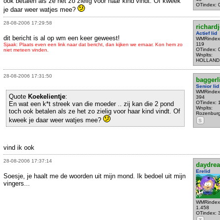
ook betalen als ze het zo zielig voor haar kind vindt. Of kweek
OTindex: 
je daar weer watjes mee?
28-08-2006 17:29:58
richardj
Actief lid
dit bericht is al op wm een keer geweest!
WMRindex
119
Sjaak: Plaats even een link naar dat bericht, dan kijken we ernaar. Kon hem zo
OTindex: 
niet meteen vinden.
Wnplts:
HOLLAND
28-08-2006 17:31:50
baggerl
Senior lid
WMRindex
Quote
Koekelientje
:
394
OTindex: 
En wat een k*t streek van die moeder .. zij kan die 2 pond
Wnplts:
toch ook betalen als ze het zo zielig voor haar kind vindt. Of
Rozenbur
kweek je daar weer watjes mee?
S
vind ik ook
28-08-2006 17:37:14
daydre
Erelid
Soesje, je haalt me de woorden uit mijn mond. Ik bedoel uit mijn
vingers...
WMRindex
1.458
OTindex: 