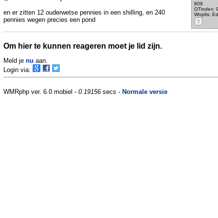
809
OTindex: 
en er zitten 12 ouderwetse pennies in een shilling, en 240
Wnplts: E
pennies wegen precies een pond
T
Om hier te kunnen reageren moet je lid zijn.
Meld je
nu
aan.
Login via:
WMRphp ver. 6.0 mobiel -
0.19156
secs -
Normale versie