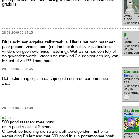
gratis is
WMRindex
1.260
OTindex: 
28-08-2006 22:14:15
jill
Lid
Dit is echt een engelse zeikstreek ja..Hier is het toch maar een
WMRindex
OTindex: 
paar procent vindersloon, (en dan heb ik het over particuliere
Wnplts:
vinders en geen overheids instelling). Wat als er nou een loly of
eindhoven
zo gevonden wordt...vragen ze zon kind 2 euro voor een loly van
50cent of zo??? Triest hoor...
28-08-2006 22:23:45
Confess
Senior lid
Dat jochie mag blij zijn dat zijn geld nog in de portomonnee
WMRindex
127
zat...
OTindex: 
Wnplts:
Veenenda
S
28-08-2006 22:41:38
daydre
Erelid
@Luif
:
500 pond staat tot twee pond
als 5 pond staat tot 2 pence.
Oftewel: de beloning die ze zichzelf toe-eigenden mist elke
WMRindex
verhouding.En iemand met 500 pond in zijn portemonnee hoeft
1.458