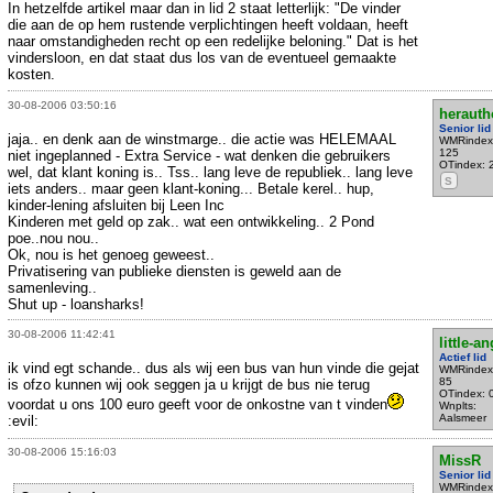
In hetzelfde artikel maar dan in lid 2 staat letterlijk: "De vinder
die aan de op hem rustende verplichtingen heeft voldaan, heeft
naar omstandigheden recht op een redelijke beloning." Dat is het
vindersloon, en dat staat dus los van de eventueel gemaakte
kosten.
30-08-2006 03:50:16
herauth
Senior lid
jaja.. en denk aan de winstmarge.. die actie was HELEMAAL
WMRindex
125
niet ingeplanned - Extra Service - wat denken die gebruikers
OTindex: 
wel, dat klant koning is.. Tss.. lang leve de republiek.. lang leve
S
iets anders.. maar geen klant-koning... Betale kerel.. hup,
kinder-lening afsluiten bij Leen Inc
Kinderen met geld op zak.. wat een ontwikkeling.. 2 Pond
poe..nou nou..
Ok, nou is het genoeg geweest..
Privatisering van publieke diensten is geweld aan de
samenleving..
Shut up - loansharks!
30-08-2006 11:42:41
little-an
Actief lid
ik vind egt schande.. dus als wij een bus van hun vinde die gejat
WMRindex
85
is ofzo kunnen wij ook seggen ja u krijgt de bus nie terug
OTindex: 
voordat u ons 100 euro geeft voor de onkostne van t vinden
Wnplts:
Aalsmeer
:evil:
30-08-2006 15:16:03
MissR
Senior lid
WMRindex