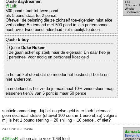
Quote
daydreamer
:
172
OTindex: 
@Luif
:
Wnplts:
500 pond staat tot twee pond
Eindhove
als 5 pond staat tot 2 pence.
Oftewel: de beloning die ze zichzelf toe-eigenden mist elke
verhouding.En iemand met 500 pond in zijn portemonnee
hoeft over twee pond inderdaad niet moeilijk te doen...
Quote
b-boy
:
Quote
Duke Nukem
:
ze gaan actief op zoek naar de eigenaar. En daar heb je
personeel voor nodig en personeel kost geld
in het artikel stond dat de moeder het busbedrijf belde en
niet andersom.
in nederland is het zo da je maximaal 10% vindersloon mag
eissenen tien% van 5 pont is maar 50 pence
subtiele opmerking.. bij het engelse geld is er toch helemaal
geen decimaal stelsel (oftewel 100 cent in 1 euro of zo) volgens
mij is het 1 pound sterling = 20 shilling = 16 pence.. of niet?
23-11-2010 20:54:04
damast
Senior lid
@MissR
: alleen als je voor 1968 leeft
WMRindex