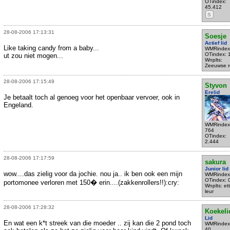
OTindex:
45.412
S
28-08-2006 17:13:31
Soesje
Actief lid
Like taking candy from a baby...
WMRindex
OTindex: 
ut zou niet mogen...
Wnplts:
Zeeuwse r
28-08-2006 17:15:49
Styvon
Erelid
Je betaalt toch al genoeg voor het openbaar vervoer, ook in
Engeland.
WMRindex
764
OTindex:
2.444
28-08-2006 17:17:59
sakura
Junior lid
wow....das zielig voor da jochie. nou ja.. ik ben ook een mijn
WMRindex
OTindex: 
portomonee verloren met 150� erin....(zakkenrollers!!):cry:
Wnplts: et
leur
28-08-2006 17:28:32
Koekeli
Lid
En wat een k*t streek van die moeder .. zij kan die 2 pond toch
WMRindex
40