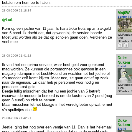
betalen om hem op te halen.
28-08-2006 21:18:34
Maj0W
Senior lid
@Luif
:
Kom op een jochie van 11 jaar. Is hartstikke trots op zn zakgeld
van 5 pond. Ik dacht dat, dat gewoon bij de service hoorde.
WMRindex
Moet wat worden als ze dat op scholen gaan doen. Verdienen ze
920
veel mee.
OTindex: 
T
S
28-08-2006 21:41:12
Duke
Nukem
Ik vind het een prima service, waar best geld voor gerekend
Erelid
mag worden. Ze kunnen die portemonnee ook gewoon in een
magazijn dumpen met Lost&Found en wachten tot het jochie of
z'n moeder zelf komt kijken. Maar nee, ze gaan actief op zoek
naar de eigenaar. En daar heb je personeel voor nodig en
WMRindex
personeel kost geld.
1.260
Beetje lullig misschien dat het nu een jochie van 5 betreft
OTindex: 
(waarvan de moeder te beroerd is om de kosten van 2 pond (nog
geen 3 euro!) op zich te nemen.
Maar misschien let het blaagje in het vervolg beter op wat ie met
s'n spulletjes doet
28-08-2006 21:42:21
Duke
Nukem
Jeetje, ging het nog over een ventje van 11. Dan is het helemaal
Erelid
geen probleem, die moet allang weten dat er in de wereld niets