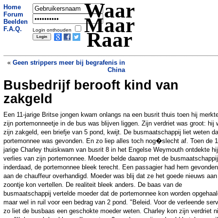
Waar
Home
Forum
Maar
Beelden
F.A.Q.
Login onthouden
Raar
«
Geen strippers meer bij begrafenis in
China
Busbedrijf berooft kind van
Jumbojet 007 blijkt doodskist
»
zakgeld
Een 11-jarige Britse jongen kwam onlangs na een busrit thuis toen hij merkt
zijn portemonneetje in de bus was blijven liggen. Zijn verdriet was groot: hij
zijn zakgeld, een briefje van 5 pond, kwijt. De busmaatschappij liet weten d
portemonnee was gevonden. En zo liep alles toch nog�slecht af. Toen de 1
jarige Charley thuiskwam van busrit 8 in het Engelse Weymouth ontdekte hij
verlies van zijn portemonnee. Moeder belde daarop met de busmaatschappij
inderdaad, de portemonnee bleek terecht. Een passagier had hem gevonden
aan de chauffeur overhandigd. Moeder was blij dat ze het goede nieuws aan
zoontje kon vertellen. De realiteit bleek anders. De baas van de
busmaatschappij vertelde moeder dat de portemonnee kon worden opgehaal
maar wel in ruil voor een bedrag van 2 pond. "Beleid. Voor de verleende serv
zo liet de busbaas een geschokte moeder weten. Charley kon zijn verdriet n