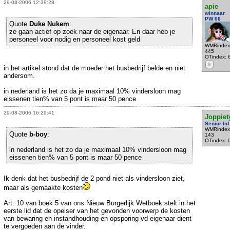
29-08-2006 12:39:28
apie
winnaar
PW 06
Quote
Duke Nukem
:
ze gaan actief op zoek naar de eigenaar. En daar heb je
personeel voor nodig en personeel kost geld
WMRindex
445
OTindex: 
S
in het artikel stond dat de moeder het busbedrijf belde en niet
andersom.
in nederland is het zo da je maximaal 10% vindersloon mag
eissenen tien% van 5 pont is maar 50 pence
29-08-2006 16:29:41
Joppiet
Senior lid
WMRindex
Quote
b-boy
:
143
OTindex: 
in nederland is het zo da je maximaal 10% vindersloon mag
eissenen tien% van 5 pont is maar 50 pence
Ik denk dat het busbedrijf de 2 pond niet als vindersloon ziet,
maar als gemaakte kosten
Art. 10 van boek 5 van ons Nieuw Burgerlijk Wetboek stelt in het
eerste lid dat de opeiser van het gevonden voorwerp de kosten
van bewaring en instandhouding en opsporing vd eigenaar dient
te vergoeden aan de vinder.