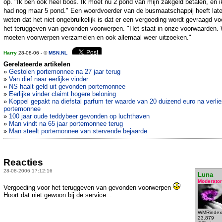
op. "Ik ben ook heel boos. Ik moet nu 2 pond van mijn zakgeld betalen, en i
had nog maar 5 pond." Een woordvoerder van de busmaatschappij heeft lat
weten dat het niet ongebruikelijk is dat er een vergoeding wordt gevraagd vo
het teruggeven van gevonden voorwerpen. "Het staat in onze voorwaarden. 
moeten voorwerpen verzamelen en ook allemaal weer uitzoeken."
Harry
28-08-06 - ©
MSN.NL
Gerelateerde artikelen
»
Gestolen portemonnee na 27 jaar terug
»
Van dief naar eerlijke vinder
»
NS haalt geld uit gevonden portemonnee
»
Eerlijke vinder claimt hogere beloning
»
Koppel gepakt na diefstal parfum ter waarde van 20 duizend euro na verli
portemonnee
»
100 jaar oude teddybeer gevonden op luchthaven
»
Man vindt na 65 jaar portemonnee terug
»
Man steelt portemonnee van stervende bejaarde
Reacties
28-08-2006 17:12:16
Luna
Moderator
Vergoeding voor het teruggeven van gevonden voorwerpen
Hoort dat niet gewoon bij de service...
WMRindex
23.879