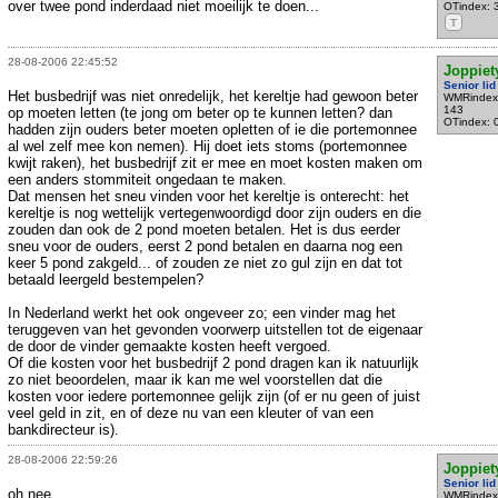
over twee pond inderdaad niet moeilijk te doen...
OTindex: 
T
28-08-2006 22:45:52
Joppiet
Senior lid
Het busbedrijf was niet onredelijk, het kereltje had gewoon beter
WMRindex
143
op moeten letten (te jong om beter op te kunnen letten? dan
OTindex: 
hadden zijn ouders beter moeten opletten of ie die portemonnee
al wel zelf mee kon nemen). Hij doet iets stoms (portemonnee
kwijt raken), het busbedrijf zit er mee en moet kosten maken om
een anders stommiteit ongedaan te maken.
Dat mensen het sneu vinden voor het kereltje is onterecht: het
kereltje is nog wettelijk vertegenwoordigd door zijn ouders en die
zouden dan ook de 2 pond moeten betalen. Het is dus eerder
sneu voor de ouders, eerst 2 pond betalen en daarna nog een
keer 5 pond zakgeld... of zouden ze niet zo gul zijn en dat tot
betaald leergeld bestempelen?
In Nederland werkt het ook ongeveer zo; een vinder mag het
teruggeven van het gevonden voorwerp uitstellen tot de eigenaar
de door de vinder gemaakte kosten heeft vergoed.
Of die kosten voor het busbedrijf 2 pond dragen kan ik natuurlijk
zo niet beoordelen, maar ik kan me wel voorstellen dat die
kosten voor iedere portemonnee gelijk zijn (of er nu geen of juist
veel geld in zit, en of deze nu van een kleuter of van een
bankdirecteur is).
28-08-2006 22:59:26
Joppiet
Senior lid
oh nee...
WMRindex