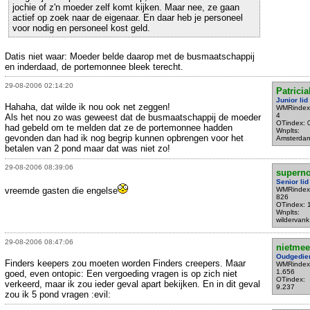
jochie of z'n moeder zelf komt kijken. Maar nee, ze gaan
actief op zoek naar de eigenaar. En daar heb je personeel
voor nodig en personeel kost geld.
Datis niet waar: Moeder belde daarop met de busmaatschappij
en inderdaad, de portemonnee bleek terecht.
29-08-2006 02:14:20
Patrici
Junior lid
Hahaha, dat wilde ik nou ook net zeggen!
WMRindex
4
Als het nou zo was geweest dat de busmaatschappij de moeder
OTindex: 
had gebeld om te melden dat ze de portemonnee hadden
Wnplts:
gevonden dan had ik nog begrip kunnen opbrengen voor het
Amsterda
betalen van 2 pond maar dat was niet zo!
29-08-2006 08:39:06
supern
Senior lid
vreemde gasten die engelse
WMRindex
826
OTindex: 
Wnplts:
wildervank
29-08-2006 08:47:06
nietmee
Oudgedie
Finders keepers zou moeten worden Finders creepers. Maar
WMRindex
1.656
goed, even ontopic: Een vergoeding vragen is op zich niet
OTindex:
verkeerd, maar ik zou ieder geval apart bekijken. En in dit geval
9.237
zou ik 5 pond vragen :evil: