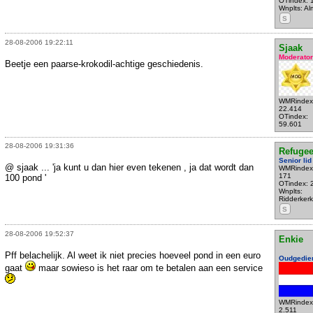
OTindex: 
Wnplts: Al
S
28-08-2006 19:22:11
Sjaak
Moderator
Beetje een paarse-krokodil-achtige geschiedenis.
WMRindex
22.414
OTindex:
59.601
28-08-2006 19:31:36
Refuge
Senior lid
@ sjaak ... 'ja kunt u dan hier even tekenen , ja dat wordt dan
WMRindex
171
100 pond '
OTindex: 
Wnplts:
Ridderkerk
S
28-08-2006 19:52:37
Enkie
Pff belachelijk. Al weet ik niet precies hoeveel pond in een euro
Oudgedie
gaat
maar sowieso is het raar om te betalen aan een service
WMRindex
2.511