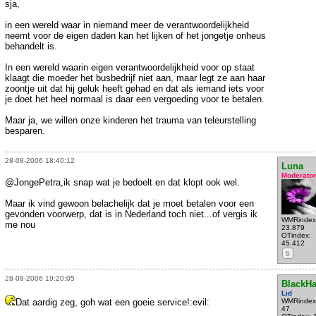
sja,
in een wereld waar in niemand meer de verantwoordelijkheid
neemt voor de eigen daden kan het lijken of het jongetje onheus
behandelt is.
In een wereld waarin eigen verantwoordelijkheid voor op staat
klaagt die moeder het busbedrijf niet aan, maar legt ze aan haar
zoontje uit dat hij geluk heeft gehad en dat als iemand iets voor
je doet het heel normaal is daar een vergoeding voor te betalen.
Maar ja, we willen onze kinderen het trauma van teleurstelling
besparen.
28-08-2006 18:40:12
Luna
Moderator
@JongePetra,ik snap wat je bedoelt en dat klopt ook wel.
Maar ik vind gewoon belachelijk dat je moet betalen voor een
gevonden voorwerp, dat is in Nederland toch niet...of vergis ik
WMRindex
me nou
23.879
OTindex:
45.412
S
28-08-2006 19:20:05
BlackH
Lid
Dat aardig zeg, goh wat een goeie service!:evil:
WMRindex
47