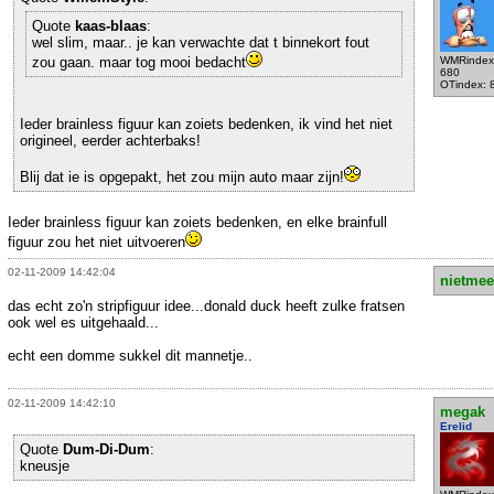
Quote
kaas-blaas
:
wel slim, maar.. je kan verwachte dat t binnekort fout
zou gaan. maar tog mooi bedacht
WMRindex
680
OTindex: 
Ieder brainless figuur kan zoiets bedenken, ik vind het niet
origineel, eerder achterbaks!
Blij dat ie is opgepakt, het zou mijn auto maar zijn!
Ieder brainless figuur kan zoiets bedenken, en elke brainfull
figuur zou het niet uitvoeren
02-11-2009 14:42:04
nietmee
das echt zo'n stripfiguur idee...donald duck heeft zulke fratsen
ook wel es uitgehaald...
echt een domme sukkel dit mannetje..
02-11-2009 14:42:10
megak
Erelid
Quote
Dum-Di-Dum
:
kneusje