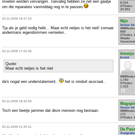
moeten worden vervangen. Toevallig hebben ze net een gaatje
8.524
OTindex:
om die reparaties vanmiddag nog in te passen.
25.952
02-11-2009 16:57:10
Nijn
Senior lid
Tja als je geld nodig hebt... Maar echt netjes is het niet! zomaar
WMRindex
669
andermans eigendommen vernielen..
OTindex: 
Wnplts:
Voorschot
02-11-2009 17:02:46
timwijn
Erelid
Quote:
Maar echt netjes is het niet
WMRindex
1.760
da's nogal een understatement..
het is ronduit asociaal..
OTindex:
1.315
S
02-11-2009 18:32:04
Magspir
Senior lid
Toch een beetje jammer dat deze mensen nog bestaan.
WMRindex
172
OTindex: 
02-11-2009 21:35:21
De Pau
Oudgedie