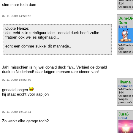
WMRindex
814
slim maar toch dom
OTindex: 
02-11-2009 14:59:52
Dum-Di
Dum
Erelid
Quote
Henze
:
das echt zo'n stripfiguur idee...donald duck heeft zulke
fratsen ook wel es uitgehaald...
WMRindex
echt een domme sukkel dit mannetje..
680
OTindex: 
Jah! misschien is hij wel donald duck fan.. Verbied de donald
duck in Nederland! daar krijgen mensen rare ideeen van!
02-11-2009 15:03:40
illyana
Senior lid
genaaid jongen
WMRindex
344
hij staat eccht voor aap joh
OTindex: 
Wnplts:
pandora's
02-11-2009 15:10:34
Jura6
Erelid
Zo werkt elke garage toch?