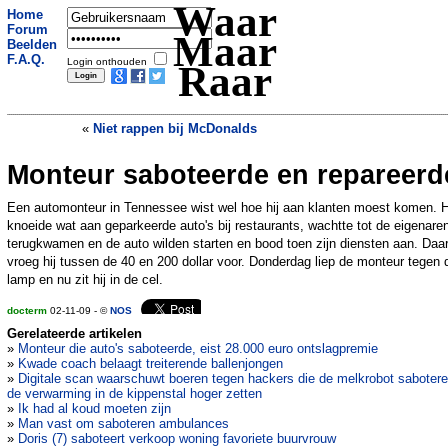
Waar
Home
Forum
Maar
Beelden
F.A.Q.
Login onthouden
Raar
«
Niet rappen bij McDonalds
Monteur saboteerde en repareerd
105-jarige viert verjaardag in stripclub
»
Een automonteur in Tennessee wist wel hoe hij aan klanten moest komen. H
knoeide wat aan geparkeerde auto's bij restaurants, wachtte tot de eigenare
terugkwamen en de auto wilden starten en bood toen zijn diensten aan. Daa
vroeg hij tussen de 40 en 200 dollar voor. Donderdag liep de monteur tegen 
lamp en nu zit hij in de cel.
docterm
02-11-09 - ©
NOS
Gerelateerde artikelen
»
Monteur die auto's saboteerde, eist 28.000 euro ontslagpremie
»
Kwade coach belaagt treiterende ballenjongen
»
Digitale scan waarschuwt boeren tegen hackers die de melkrobot saboter
de verwarming in de kippenstal hoger zetten
»
Ik had al koud moeten zijn
»
Man vast om saboteren ambulances
»
Doris (7) saboteert verkoop woning favoriete buurvrouw