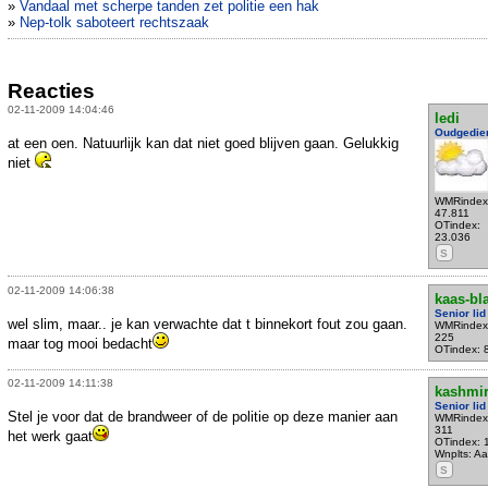
»
Vandaal met scherpe tanden zet politie een hak
»
Nep-tolk saboteert rechtszaak
Reacties
02-11-2009 14:04:46
ledi
Oudgedie
at een oen. Natuurlijk kan dat niet goed blijven gaan. Gelukkig
niet
WMRindex
47.811
OTindex:
23.036
S
02-11-2009 14:06:38
kaas-bl
Senior lid
wel slim, maar.. je kan verwachte dat t binnekort fout zou gaan.
WMRindex
225
maar tog mooi bedacht
OTindex: 
02-11-2009 14:11:38
kashmi
Senior lid
Stel je voor dat de brandweer of de politie op deze manier aan
WMRindex
311
het werk gaat
OTindex: 
Wnplts: Aa
S