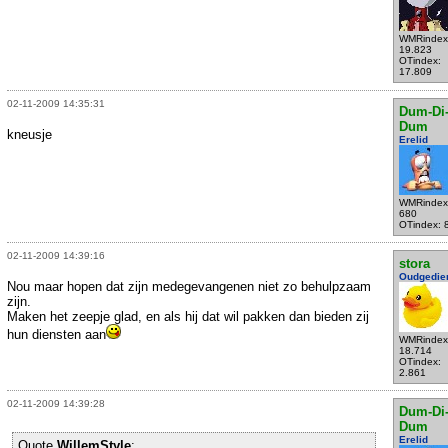
WMRindex
19.823
OTindex:
17.809
02-11-2009 14:35:31
Dum-Di
Dum
kneusje
Erelid
WMRindex
680
OTindex: 
02-11-2009 14:39:16
stora
Oudgedie
Nou maar hopen dat zijn medegevangenen niet zo behulpzaam
zijn.
Maken het zeepje glad, en als hij dat wil pakken dan bieden zij
hun diensten aan
WMRindex
18.714
OTindex:
2.861
02-11-2009 14:39:28
Dum-Di
Dum
Erelid
Quote
WillemStyle
: