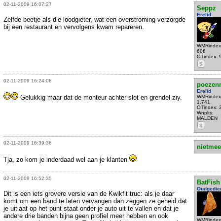
02-11-2009 16:07:27
Seppz
Erelid
Zelfde beetje als die loodgieter, wat een overstroming verzorgde
bij een restaurant en vervolgens kwam repareren.
WMRindex
606
OTindex: 
S
02-11-2009 16:24:08
poezen
Erelid
Gelukkig maar dat de monteur achter slot en grendel ziy.
WMRindex
1.741
OTindex: 
Wnplts:
MALDEN
S
02-11-2009 16:39:36
nietmee
Tja, zo kom je inderdaad wel aan je klanten
02-11-2009 16:52:35
BatFish
Oudgedie
Dit is een iets grovere versie van de Kwikfit truc: als je daar
komt om een band te laten vervangen dan zeggen ze geheid dat
je uitlaat op het punt staat onder je auto uit te vallen en dat je
andere drie banden bijna geen profiel meer hebben en ook
WMRindex