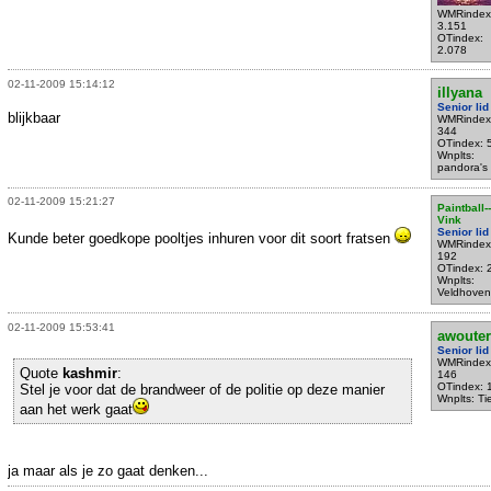
WMRindex
3.151
OTindex:
2.078
02-11-2009 15:14:12
illyana
Senior lid
blijkbaar
WMRindex
344
OTindex: 
Wnplts:
pandora's
02-11-2009 15:21:27
Paintball--
Vink
Senior lid
Kunde beter goedkope pooltjes inhuren voor dit soort fratsen
WMRindex
192
OTindex: 
Wnplts:
Veldhoven
02-11-2009 15:53:41
awouter
Senior lid
WMRindex
Quote
kashmir
:
146
OTindex: 
Stel je voor dat de brandweer of de politie op deze manier
Wnplts: Tie
aan het werk gaat
ja maar als je zo gaat denken...