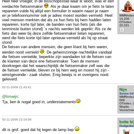
Heel heel vroeger, in de bisschopsstad waar ik woon, was er een
verdachte fietsenmaker
. Als je daar kwam om je fiets te laten
repareren vulde hij altijd een formulier in waarin naast je naam
en je telefoonnummer ook je adres moest worden vermeld. Heel
WMRindex
14.206
veel mensen merkten dat als ze hun fiets bij hem hadden laten
OTindex:
repareren, korte tijd later, de banden van hun fiets (als die
20.331
tenminste buiten stond) ´s nachts werden lek geprikt. Als ze de
S
fiets dan weer bij deze zelfde fietsenmaker lieten repareren,
werd die fiets korte tijd later opnieuw vernield als hij op straat
stond.
De fietsen van andere mensen, die geen klant bij hem waren,
werden nooit vernield
. De geheimzinnige nachtelijke vandaal
die fietsen vernielde, beperkte zijn wandaden tot de fietsen van
de klanten van deze ene fietsenmaker. Toen de mensen
doorkregen dat het waarschijnlijk de fietsenmaker zelf was die
de fietsen vernielde, bleven ze bij hem weg en moest hij zijn -
winstgevende - zaak sluiten. Enig bewijs is er overigens nooit
geleverd.
02-11-2009 21:43:41
Nijn
Senior lid
@timwijn
:
WMRindex
669
Tja, ben ik nogal goed in, understatements
OTindex: 
Wnplts:
Voorschot
02-11-2009 23:19:59
botte bi
Oudgedie
dit is grof. goed dat hij tegen de lamp liep