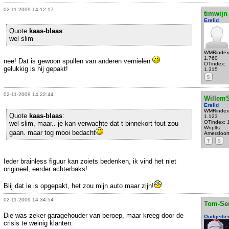
02-11-2009 14:12:17
timwijn
Erelid
Quote
kaas-blaas
:
wel slim
WMRindex
1.760
nee! Dat is gewoon spullen van anderen vernielen
OTindex:
gelukkig is hij gepakt!
1.315
S
02-11-2009 14:22:44
WillemS
Erelid
WMRindex
Quote
kaas-blaas
:
1.123
OTindex: 
wel slim, maar.. je kan verwachte dat t binnekort fout zou
Wnplts:
gaan. maar tog mooi bedacht
Amersfoor
T
S
Ieder brainless figuur kan zoiets bedenken, ik vind het niet
origineel, eerder achterbaks!
Blij dat ie is opgepakt, het zou mijn auto maar zijn!
02-11-2009 14:34:54
Tom-Se
Die was zeker garagehouder van beroep, maar kreeg door de
Oudgedie
crisis te weinig klanten.