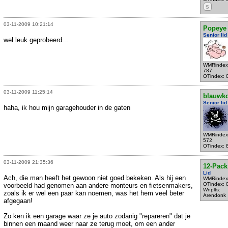
S
03-11-2009 10:21:14
Popeye
Senior lid
wel leuk geprobeerd...
WMRindex
787
OTindex: 
03-11-2009 11:25:14
blauwko
Senior lid
haha, ik hou mijn garagehouder in de gaten
WMRindex
572
OTindex: 
03-11-2009 21:35:36
12-Pack
Lid
Ach, die man heeft het gewoon niet goed bekeken. Als hij een
WMRindex
OTindex: 
voorbeeld had genomen aan andere monteurs en fietsenmakers,
Wnplts:
zoals ik er wel een paar kan noemen, was het hem veel beter
Arendonk
afgegaan!
Zo ken ik een garage waar ze je auto zodanig "repareren" dat je
binnen een maand weer naar ze terug moet, om een ander