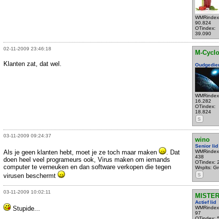
WMRindex
90.824
OTindex:
39.090
02-11-2009 23:46:18
M-Cycl
Klanten zat, dat wel.
Oudgedie
WMRindex
16.282
OTindex:
18.824
S
03-11-2009 09:24:37
wino
Senior lid
Als je geen klanten hebt, moet je ze toch maar maken
. Dat
WMRindex
438
doen heel veel programeurs ook, Virus maken om iemands
OTindex: 
computer te verneuken en dan software verkopen die tegen
Wnplts: Gro
virusen beschermt
S
03-11-2009 10:02:11
MISTER
Actief lid
Stupide...
WMRindex
97
OTindex: 