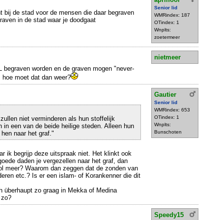
Senior lid
ht bij de stad voor de mensen die daar begraven
WMRindex: 187
graven in de stad waar je doodgaat
OTindex: 1
Wnplts:
zoetermeer
nietmeer
L begraven worden en de graven mogen "never-
, hoe moet dat dan weer?
Gautier
Senior lid
WMRindex: 653
OTindex: 1
llen niet verminderen als hun stoffelijk
Wnplts:
 in een van de beide heilige steden. Alleen hun
Bunschoten
hen naar het graf."
r ik begrijp deze uitspraak niet. Het klinkt ook
e goede daden je vergezellen naar het graf, dan
rol meer? Waarom dan zeggen dat de zonden van
eren etc.? Is er een islam- of Korankenner die dit
h überhaupt zo graag in Mekka of Medina
 zo?
Speedy15