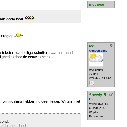
nietmeer
een dooie boel.
woordgrap
ledi
Oudgediende
e teksten van heilige schriften naar hun hand,
digheden door de eeuwen heen.
WMRindex:
47.811
OTindex: 23.036
S
Speedy15
Lid
 wij moslims hebben nu geen leider. Wij zijn niet
WMRindex: 33
OTindex: 80
Wnplts:
Rotterdam
evend.
 zelfs niet dood.