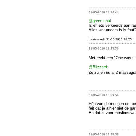
31-05-2010 18:24:44
@green-soul
:
Is er iets verkeerds aan ra
Alles wat anders is is fout
Laatste edit 31-05-2010 18:25
31-05-2010 18:25:39
Met recht een "One way ti
@Blizzard
:
Ze zullen nu al 2 massag
31-05-2010 18:29:56
Eén van de redenen om beg
feit dat je alhier niet de ga
En dat is voor moslims wel
31-05-2010 18:38:38