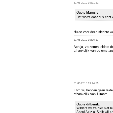
31-05-2010 19:21:21
Quote
Mamsie
:
Het wordt daar dus echt 
Hulde voor deze slechte 
31-05-2010 19:26:13
Ach ja, zo zetten leiders d
afhankelijk van de omstan
31-05-2010 19:44:55
Ehm wij hebben geen leider,
afhankelijk van 1 imam.
Quote
ditbenik
:
Wilders wil ze hier niet l
Abdul Aziz-al-Sjeik wil ze