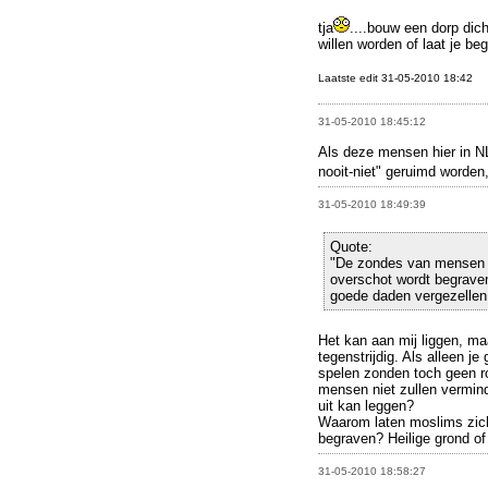
tja
....bouw een dorp dic
willen worden of laat je be
Laatste edit 31-05-2010 18:42
31-05-2010 18:45:12
Als deze mensen hier in N
nooit-niet" geruimd worden
31-05-2010 18:49:39
Quote:
"De zondes van mensen zu
overschot wordt begraven
goede daden vergezellen 
Het kan aan mij liggen, maa
tegenstrijdig. Als alleen j
spelen zonden toch geen 
mensen niet zullen vermind
uit kan leggen?
Waarom laten moslims zic
begraven? Heilige grond of
31-05-2010 18:58:27