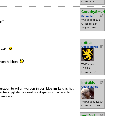
OTindex: 8
GrouchySmurf
Senior lid
WMRindex: 131
ar?
OTindex: 154
?
Wnplts: huis
nxttrain
Oudgediende
cket".
raven hebben.
WMRindex:
10.879
OTindex: 82
Invisible
Oudgediende
raven te willen worden in een Moslim land is het
rantie krijgt dat je graaf nooit geruimd zal worden.
 een eis.
WMRindex: 3.730
OTindex: 5.186
aprilfool