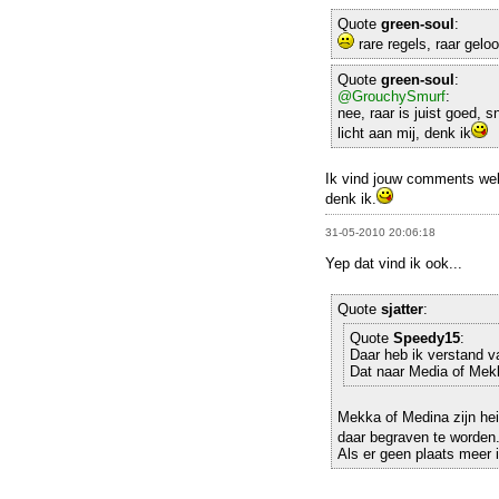
Quote
green-soul
:
rare regels, raar geloo
Quote
green-soul
:
@GrouchySmurf
:
nee, raar is juist goed, 
licht aan mij, denk ik
Ik vind jouw comments wel 
denk ik.
31-05-2010 20:06:18
Yep dat vind ik ook...
Quote
sjatter
:
Quote
Speedy15
:
Daar heb ik verstand va
Dat naar Media of Mek
Mekka of Medina zijn hei
daar begraven te worden
Als er geen plaats meer 