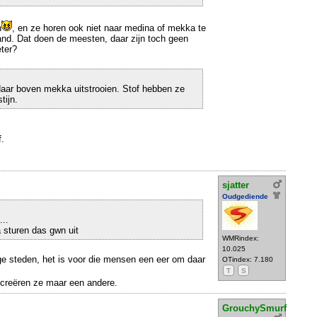
n
, en ze horen ook niet naar medina of mekka te
and. Dat doen de meesten, daar zijn toch geen
ter?
aar boven mekka uitstrooien. Stof hebben ze
tijn.
.
sjatter
Oudgediende
...
 sturen das gwn uit
WMRindex:
10.025
ge steden, het is voor die mensen een eer om daar
OTindex: 7.180
T
S
 creëren ze maar een andere.
GrouchySmurf