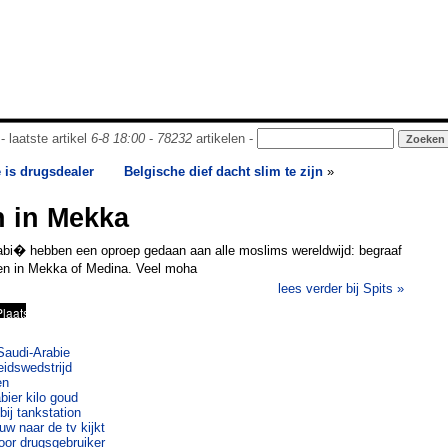
- laatste artikel
6-8 18:00
-
78232
artikelen -
e is drugsdealer
Belgische dief dacht slim te zijn
»
n in Mekka
Arabi� hebben een oproep gedaan aan alle moslims wereldwijd: begraaf
en in Mekka of Medina. Veel moha
lees verder bij Spits »
 Saudi-Arabie
idswedstrijd
en
bier kilo goud
ij tankstation
w naar de tv kijkt
oor drugsgebruiker