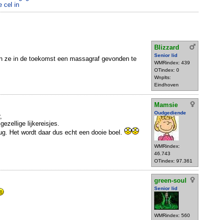
 cel in
Blizzard
Senior lid
ken ze in de toekomst een massagraf gevonden te
WMRindex: 439
OTindex: 0
Wnplts:
Eindhoven
Mamsie
Oudgediende
,
ezellige lijkereisjes.
ug. Het wordt daar dus echt een dooie boel.
WMRindex:
46.743
OTindex: 97.361
green-soul
Senior lid
WMRindex: 560