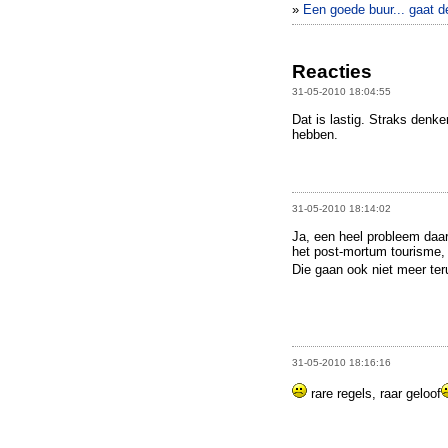
»
Een goede buur... gaat de
Reacties
31-05-2010 18:04:55
Dat is lastig. Straks den
hebben.
31-05-2010 18:14:02
Ja, een heel probleem daar
het post-mortum tourisme, g
Die gaan ook niet meer ter
31-05-2010 18:16:16
rare regels, raar geloof