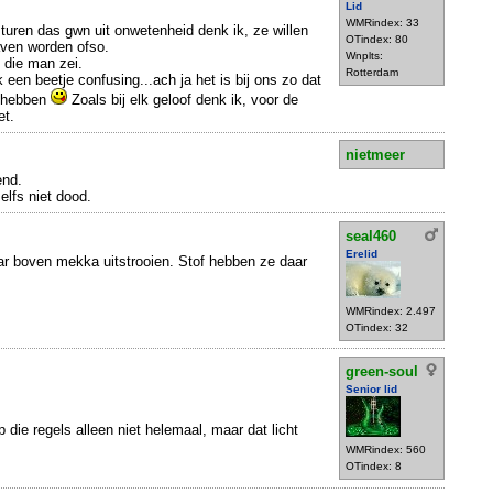
Lid
.
WMRindex: 33
uren das gwn uit onwetenheid denk ik, ze willen
OTindex: 80
aven worden ofso.
Wnplts:
 die man zei.
Rotterdam
 een beetje confusing...ach ja het is bij ons zo dat
n hebben
Zoals bij elk geloof denk ik, voor de
et.
nietmeer
end.
elfs niet dood.
seal460
Erelid
r boven mekka uitstrooien. Stof hebben ze daar
WMRindex: 2.497
OTindex: 32
green-soul
Senior lid
p die regels alleen niet helemaal, maar dat licht
WMRindex: 560
OTindex: 8