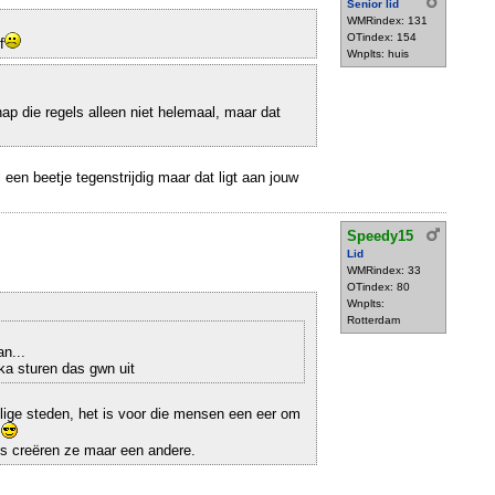
Senior lid
WMRindex: 131
OTindex: 154
f
Wnplts: huis
snap die regels alleen niet helemaal, maar dat
een beetje tegenstrijdig maar dat ligt aan jouw
Speedy15
Lid
WMRindex: 33
OTindex: 80
Wnplts:
Rotterdam
n...
ka sturen das gwn uit
lige steden, het is voor die mensen een eer om
.
is creëren ze maar een andere.