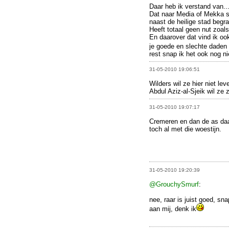
Daar heb ik verstand van..
Dat naar Media of Mekka st
naast de heilige stad begr
Heeft totaal geen nut zoals
En daarover dat vind ik ook
je goede en slechte dade
rest snap ik het ook nog ni
31-05-2010 19:06:51
Wilders wil ze hier niet lev
Abdul Aziz-al-Sjeik wil ze z
31-05-2010 19:07:17
Cremeren en dan de as daa
toch al met die woestijn.
31-05-2010 19:20:39
@GrouchySmurf
:
nee, raar is juist goed, sna
aan mij, denk ik