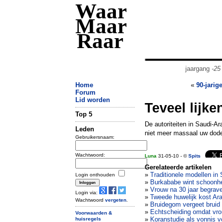
Waar
Maar
Raar
jaargang
-25
Home
«
90-jarig
Forum
Lid worden
Teveel lijke
Top 5
De autoriteiten in Saudi-
Leden
niet meer massaal uw dod
Gebruikersnaam:
Wachtwoord:
Luna
31-05-10 - ©
Spits
Gerelateerde artikelen
»
Traditionele modellen in
Login onthouden
»
Burkababe wint schoonhe
»
Vrouw na 30 jaar begrav
Login via:
»
Tweede huwelijk kost Ara
Wachtwoord
vergeten
.
»
Bruidegom vergeet bruid b
»
Echtscheiding omdat vrou
Voorwaarden &
»
Koranstudie als vonnis v
huisregels