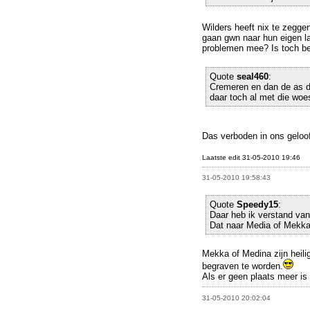
Wilders heeft nix te zegge
gaan gwn naar hun eigen l
problemen mee? Is toch be
Quote
seal460
:
Cremeren en dan de as d
daar toch al met die woes
Das verboden in ons geloof
Laatste edit 31-05-2010 19:46
31-05-2010 19:58:43
Quote
Speedy15
:
Daar heb ik verstand van
Dat naar Media of Mekka
Mekka of Medina zijn heili
begraven te worden.
Als er geen plaats meer is
31-05-2010 20:02:04