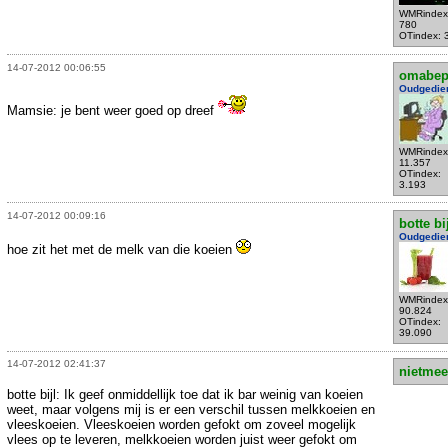
WMRindex
780
OTindex: 
14-07-2012 00:06:55
omabe
Oudgedie
Mamsie: je bent weer goed op dreef
WMRindex
11.357
OTindex:
3.193
14-07-2012 00:09:16
botte bi
Oudgedie
hoe zit het met de melk van die koeien
WMRindex
90.824
OTindex:
39.090
14-07-2012 02:41:37
nietmee
botte bijl: Ik geef onmiddellijk toe dat ik bar weinig van koeien
weet, maar volgens mij is er een verschil tussen melkkoeien en
vleeskoeien. Vleeskoeien worden gefokt om zoveel mogelijk
vlees op te leveren, melkkoeien worden juist weer gefokt om