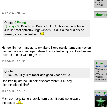
OTindex:
97.361
13-07-2012 17:53:18
nietmee
Quote
@Emmo
:
@DragonX
: Ken ik als Kobe steak. Die fransozen hebben
dus het wiel opnieuw uitgevonden. Is dus al zo oud als de
wereld, maar wel lekker...
Het schijnt toch anders te smaken, Kobe steak komt van koeien
die bier hebben gekregen, deze Franse lekkernij wordt verkregen
door de koeien wijn te geven.
13-07-2012 22:02:56
Amer
Senior lid
WMRindex
Quote:
394
OTindex: 
"Elke koe krijgt niet meer dan goed voor hem is"
Wnplts:
Nederweer
Hoe kan hij dat nou in hemelsnaam weten?! Ik zeg,
dierenmishandeling!
13-07-2012 22:36:19
Cod4_spec
Senior lid
Mamsie: haha ja nu snap ik hem pas, jij bent wel grappig
inderdaad