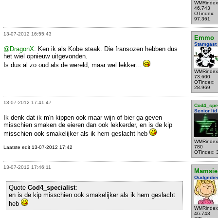
WMRindex
46.743
OTindex:
97.361
13-07-2012 16:55:43
Emmo
Stamgast
@DragonX
: Ken ik als Kobe steak. Die fransozen hebben dus
het wiel opnieuw uitgevonden.
Is dus al zo oud als de wereld, maar wel lekker...
WMRindex
73.600
OTindex:
28.969
13-07-2012 17:41:47
Cod4_spec
Senior lid
Ik denk dat ik m'n kippen ook maar wijn of bier ga geven
misschien smaken de eieren dan ook lekkerder, en is de kip
misschien ook smakelijker als ik hem geslacht heb
WMRindex
780
Laatste edit 13-07-2012 17:42
OTindex: 
13-07-2012 17:46:11
Mamsie
Oudgedie
Quote
Cod4_specialist
:
en is de kip misschien ook smakelijker als ik hem geslacht
heb
WMRindex
46.743