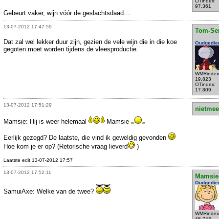
OTindex:
97.361
Gebeurt vaker, wijn vóór de geslachtsdaad....
13-07-2012 17:47:59
Tom-Se
Dat zal wel lekker duur zijn, gezien de vele wijn die in die koe
Oudgedie
gegoten moet worden tijdens de vleesproductie.
WMRindex
19.823
OTindex:
17.809
13-07-2012 17:51:29
nietmee
Mamsie: Hij is weer helemaal
Mamsie
Eerlijk gezegd? De laatste, die vind ik geweldig gevonden
Hoe kom je er op? (Retorische vraag lieverd
)
Laatste edit 13-07-2012 17:57
13-07-2012 17:52:11
Mamsie
Oudgedie
SamuiAxe: Welke van de twee?
WMRindex
46.743