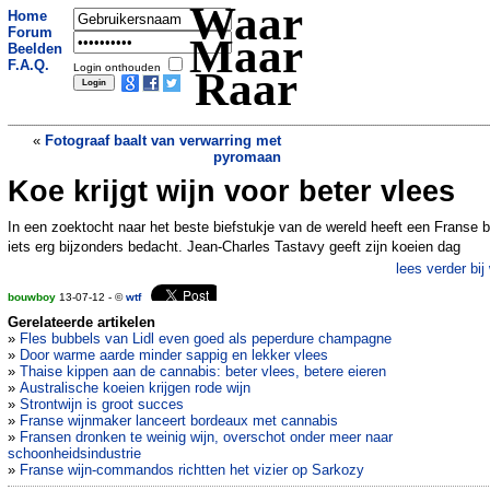
Waar
Home
Forum
Maar
Beelden
F.A.Q.
Login onthouden
Raar
«
Fotograaf baalt van verwarring met
pyromaan
Koe krijgt wijn voor beter vlees
Wetenschappers ontwikkelen T-shirt dat
mobieltje kan opladen
»
In een zoektocht naar het beste biefstukje van de wereld heeft een Franse 
iets erg bijzonders bedacht. Jean-Charles Tastavy geeft zijn koeien dag
lees verder bij
bouwboy
13-07-12 - ©
wtf
Gerelateerde artikelen
»
Fles bubbels van Lidl even goed als peperdure champagne
»
Door warme aarde minder sappig en lekker vlees
»
Thaise kippen aan de cannabis: beter vlees, betere eieren
»
Australische koeien krijgen rode wijn
»
Strontwijn is groot succes
»
Franse wijnmaker lanceert bordeaux met cannabis
»
Fransen dronken te weinig wijn, overschot onder meer naar
schoonheidsindustrie
»
Franse wijn-commandos richtten het vizier op Sarkozy