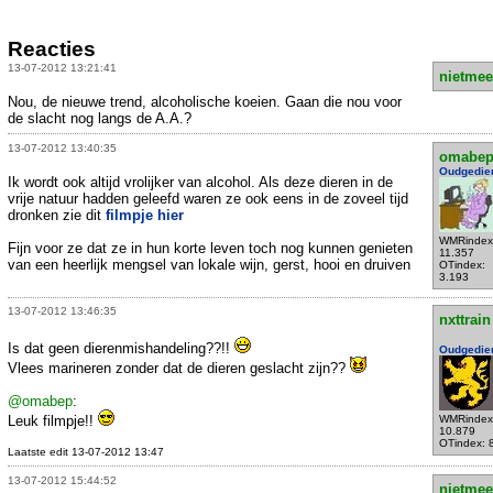
Reacties
13-07-2012 13:21:41
nietmee
Nou, de nieuwe trend, alcoholische koeien. Gaan die nou voor
de slacht nog langs de A.A.?
13-07-2012 13:40:35
omabe
Oudgedie
Ik wordt ook altijd vrolijker van alcohol. Als deze dieren in de
vrije natuur hadden geleefd waren ze ook eens in de zoveel tijd
dronken zie dit
filmpje hier
WMRindex
Fijn voor ze dat ze in hun korte leven toch nog kunnen genieten
11.357
van een heerlijk mengsel van lokale wijn, gerst, hooi en druiven
OTindex:
3.193
13-07-2012 13:46:35
nxttrain
Is dat geen dierenmishandeling??!!
Oudgedie
Vlees marineren zonder dat de dieren geslacht zijn??
@omabep
:
Leuk filmpje!!
WMRindex
10.879
OTindex: 
Laatste edit 13-07-2012 13:47
13-07-2012 15:44:52
nietmee