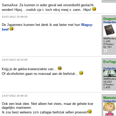
SamuiAxe: Ze kunnen in ieder geval wel onverdoofd geslacht
worden! Hipsj....voeluh zje t..toch niksj meej v..vann...Hips!
13-07-2012 15:49:03
Dragon
Oudgedie
De Japanners kunnen het denk ik wat beter met hun
Waguy-
beef
.
WMRindex
1.195
OTindex:
62.787
S
13-07-2012 16:10:40
EruYag
Oudgedie
Krijg je de gekke-koeienziekte van...
Of alcoholisten gaan nu massaal aan de biefstuk...
WMRindex
19.022
OTindex:
1.455
13-07-2012 16:46:10
Mamsie
Oudgedie
Ook een leuk idee. Niet alleen het vlees, maar de gehele koe
dagelijks marineren.
Ik zou best weleens zo'n zatlapje biefstuk willen proeven!