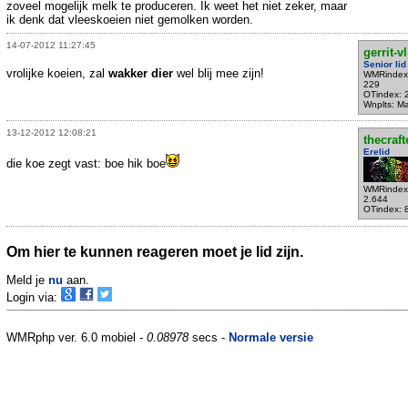
zoveel mogelijk melk te produceren. Ik weet het niet zeker, maar
ik denk dat vleeskoeien niet gemolken worden.
14-07-2012 11:27:45
gerrit-vl
Senior lid
vrolijke koeien, zal
wakker dier
wel blij mee zijn!
WMRindex
229
OTindex: 
Wnplts: Ma
13-12-2012 12:08:21
thecraft
Erelid
die koe zegt vast: boe hik boe
WMRindex
2.644
OTindex: 
Om hier te kunnen reageren moet je lid zijn.
Meld je
nu
aan.
Login via:
WMRphp ver. 6.0 mobiel -
0.08978
secs -
Normale versie