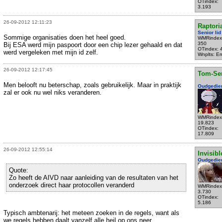
OTindex:
3.193
26-09-2012 12:11:23
Raptori
Senior lid
Sommige organisaties doen het heel goed.
WMRindex
350
Bij ESA werd mijn paspoort door een chip lezer gehaald en dat
OTindex: 
werd vergeleken met mijn id zelf.
Wnplts: E
26-09-2012 12:17:45
Tom-Se
Men belooft nu beterschap, zoals gebruikelijk. Maar in praktijk
Oudgedie
zal er ook nu wel niks veranderen.
WMRindex
19.823
OTindex:
17.809
26-09-2012 12:55:14
Invisibl
Oudgedie
Quote:
Zo heeft de AIVD naar aanleiding van de resultaten van het
onderzoek direct haar protocollen veranderd
WMRindex
3.730
OTindex:
5.186
Typisch ambtenarij: het meteen zoeken in de regels, want als
we regels hebben daalt vanzelf alle heil op ons neer.