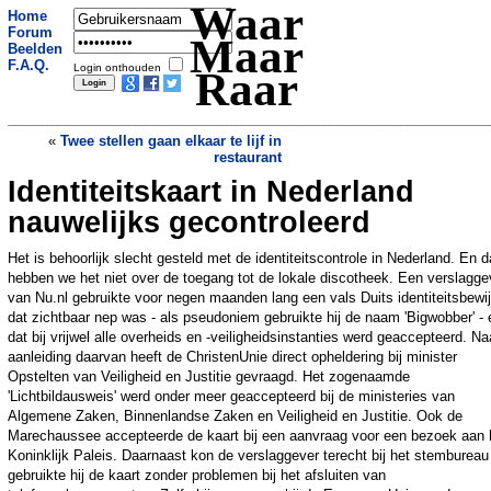
Waar
Home
Forum
Maar
Beelden
F.A.Q.
Login onthouden
Raar
«
Twee stellen gaan elkaar te lijf in
restaurant
Identiteitskaart in Nederland
Rabbijn roept op tot iPhone-
verbranding
»
nauwelijks gecontroleerd
Het is behoorlijk slecht gesteld met de identiteitscontrole in Nederland. En 
hebben we het niet over de toegang tot de lokale discotheek. Een verslagge
van Nu.nl gebruikte voor negen maanden lang een vals Duits identiteitsbewi
dat zichtbaar nep was - als pseudoniem gebruikte hij de naam 'Bigwobber' - 
dat bij vrijwel alle overheids en -veiligheidsinstanties werd geaccepteerd. Na
aanleiding daarvan heeft de ChristenUnie direct opheldering bij minister
Opstelten van Veiligheid en Justitie gevraagd. Het zogenaamde
'Lichtbildausweis' werd onder meer geaccepteerd bij de ministeries van
Algemene Zaken, Binnenlandse Zaken en Veiligheid en Justitie. Ook de
Marechaussee accepteerde de kaart bij een aanvraag voor een bezoek aan 
Koninklijk Paleis. Daarnaast kon de verslaggever terecht bij het stembureau
gebruikte hij de kaart zonder problemen bij het afsluiten van