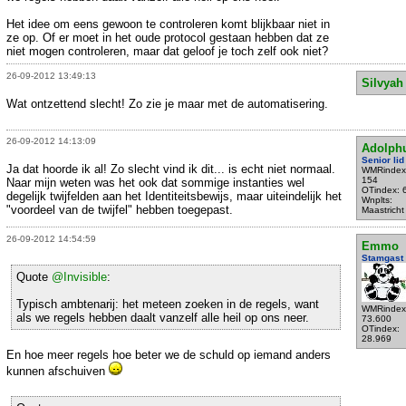
Het idee om eens gewoon te controleren komt blijkbaar niet in
ze op. Of er moet in het oude protocol gestaan hebben dat ze
niet mogen controleren, maar dat geloof je toch zelf ook niet?
26-09-2012 13:49:13
Silvyah
Wat ontzettend slecht! Zo zie je maar met de automatisering.
26-09-2012 14:13:09
Adolph
Senior lid
Ja dat hoorde ik al! Zo slecht vind ik dit... is echt niet normaal.
WMRindex
154
Naar mijn weten was het ook dat sommige instanties wel
OTindex: 
degelijk twijfelden aan het Identiteitsbewijs, maar uiteindelijk het
Wnplts:
"voordeel van de twijfel" hebben toegepast.
Maastricht
26-09-2012 14:54:59
Emmo
Stamgast
Quote
@Invisible
:
Typisch ambtenarij: het meteen zoeken in de regels, want
WMRindex
als we regels hebben daalt vanzelf alle heil op ons neer.
73.600
OTindex:
28.969
En hoe meer regels hoe beter we de schuld op iemand anders
kunnen afschuiven