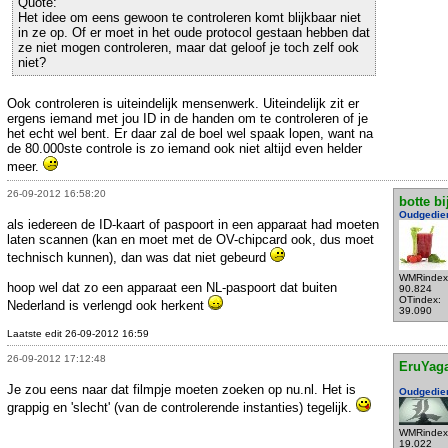
Quote:
Het idee om eens gewoon te controleren komt blijkbaar niet
in ze op. Of er moet in het oude protocol gestaan hebben dat
ze niet mogen controleren, maar dat geloof je toch zelf ook
niet?
Ook controleren is uiteindelijk mensenwerk. Uiteindelijk zit er
ergens iemand met jou ID in de handen om te controleren of je
het echt wel bent. Er daar zal de boel wel spaak lopen, want na
de 80.000ste controle is zo iemand ook niet altijd even helder
meer.
26-09-2012 16:58:20
botte bi
Oudgedie
als iedereen de ID-kaart of paspoort in een apparaat had moeten
laten scannen (kan en moet met de OV-chipcard ook, dus moet
technisch kunnen), dan was dat niet gebeurd
WMRindex
hoop wel dat zo een apparaat een NL-paspoort dat buiten
90.824
OTindex:
Nederland is verlengd ook herkent
39.090
Laatste edit 26-09-2012 16:59
26-09-2012 17:12:48
EruYag
Je zou eens naar dat filmpje moeten zoeken op nu.nl. Het is
Oudgedie
grappig en 'slecht' (van de controlerende instanties) tegelijk.
WMRindex
19.022