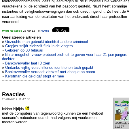
telefoonabonnementen. Zelfs bij aanvragen bij de Europese Unie werden er 
vraagtekens bij de echtheid van het paspoort gesteld. Nu.nl heeft sommige
instanties uit veiligheidsoverwegingen dan ook direct ingelicht. Zo heeft de
naar aanleiding van de resultaten van het onderzoek direct haar protocollen
veranderd.
WMR Redactie
26-09-12 - ©
Hyves
Gerelateerde artikelen
»
Gezochte man gebruikt identiteit andere crimineel
»
Grapjas snijdt zichzelf flink in de vingers
»
Geboren op 30 februari
»
Bizar mugshot: vrouw probeert zich uit te geven voor haar 21 jaar jongere
dochter
»
Bankovervaller laat ID zien
»
Ondanks vijftig verschillende identiteiten toch gepakt
»
Bankovervaller verraadt zichzelf met cheque op naam
»
Kerstman die geld gaf stopt er mee
Reacties
26-09-2012 11:47:38
omabe
Oudgedie
lekker bijtijds
met de computers van tegenwoordig kunnen ze een heleboel
scenario's nabootsen dus dit had volgens mij voorkomen
moeten worden.
WMRindex
11.357