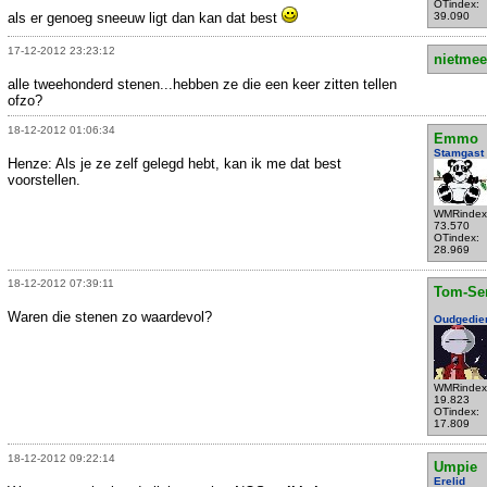
OTindex:
als er genoeg sneeuw ligt dan kan dat best
39.090
17-12-2012 23:23:12
nietmee
alle tweehonderd stenen...hebben ze die een keer zitten tellen
ofzo?
18-12-2012 01:06:34
Emmo
Stamgast
Henze: Als je ze zelf gelegd hebt, kan ik me dat best
voorstellen.
WMRindex
73.570
OTindex:
28.969
18-12-2012 07:39:11
Tom-Se
Waren die stenen zo waardevol?
Oudgedie
WMRindex
19.823
OTindex:
17.809
18-12-2012 09:22:14
Umpie
Erelid