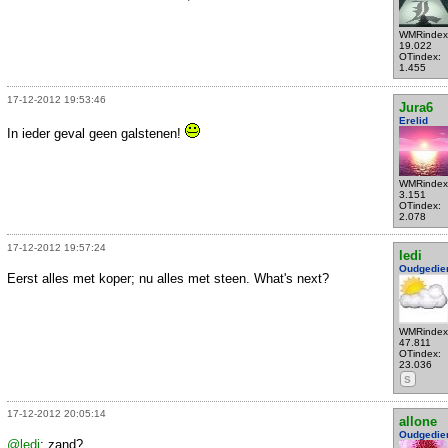
WMRindex
19.022
OTindex:
1.455
17-12-2012 19:53:46
Jura6
Erelid
In ieder geval geen galstenen!
WMRindex
3.151
OTindex:
2.078
17-12-2012 19:57:24
ledi
Oudgedie
Eerst alles met koper; nu alles met steen. What's next?
WMRindex
47.811
OTindex:
23.036
S
17-12-2012 20:05:14
allone
Oudgedie
@ledi
: zand?