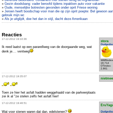
»
Gezin doodsbang: vader beroofd tijdens inpakken auto voor vakantie
»
Oude, menselijke botresten gevonden onder oprit Friese woning
»
Jeroen heeft boodschap voor man die op zijn oprit poepte: Bel gewoon aa
gebruik mijn wc
»
Als je uitglijdt, doe het dan in stijl, dacht deze Amerikaan
Reacties
17-12-2012 19:10:36
stora
Oudgedie
Ik reed laatst op een pararellweg van de doorgaande weg, wat
denk je.... ventweg
WMRindex
18.714
OTindex:
2.861
17-12-2012 19:35:07
nietmee
Toen ze hier het asfalt hadden weggehaald van de parkeerplaats
zei ik al "ze stelen zelfs het asfalt hier!
17-12-2012 19:46:51
EruYag
Wat voor stenen waren dat dan, edelstenen?
Oudgedie