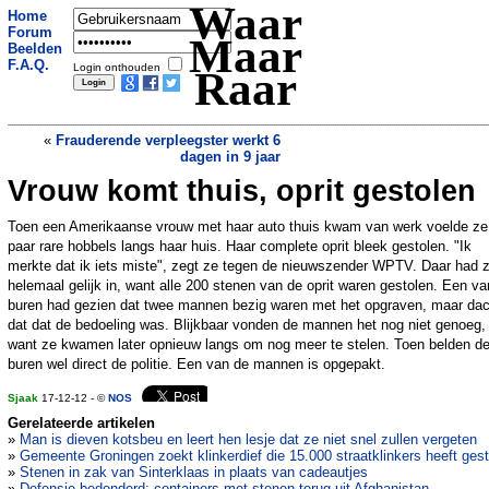
Waar
Home
Forum
Maar
Beelden
F.A.Q.
Login onthouden
Raar
«
Frauderende verpleegster werkt 6
dagen in 9 jaar
Vrouw komt thuis, oprit gestolen
Duizenden kinderen thuis door pesten
»
Toen een Amerikaanse vrouw met haar auto thuis kwam van werk voelde ze
paar rare hobbels langs haar huis. Haar complete oprit bleek gestolen. "Ik
merkte dat ik iets miste", zegt ze tegen de nieuwszender WPTV. Daar had 
helemaal gelijk in, want alle 200 stenen van de oprit waren gestolen. Een va
buren had gezien dat twee mannen bezig waren met het opgraven, maar dac
dat dat de bedoeling was. Blijkbaar vonden de mannen het nog niet genoeg,
want ze kwamen later opnieuw langs om nog meer te stelen. Toen belden d
buren wel direct de politie. Een van de mannen is opgepakt.
Sjaak
17-12-12 - ©
NOS
Gerelateerde artikelen
»
Man is dieven kotsbeu en leert hen lesje dat ze niet snel zullen vergeten
»
Gemeente Groningen zoekt klinkerdief die 15.000 straatklinkers heeft ges
»
Stenen in zak van Sinterklaas in plaats van cadeautjes
»
Defensie bedonderd: containers met stenen terug uit Afghanistan