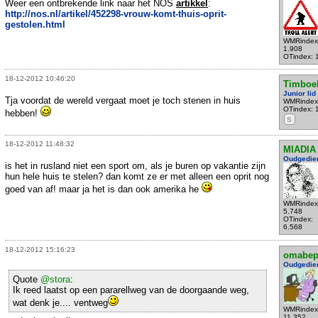
Weer een ontbrekende link naar het NOS
artikkel
:
http://nos.nl/artikel/452298-vrouw-komt-thuis-oprit-
gestolen.html
WMRindex
1.908
OTindex: 
18-12-2012 10:46:20
Timboek
Junior lid
Tja voordat de wereld vergaat moet je toch stenen in huis
WMRindex
OTindex: 
hebben!
S
18-12-2012 11:48:32
MIADIA
Oudgedie
is het in rusland niet een sport om, als je buren op vakantie zijn
hun hele huis te stelen? dan komt ze er met alleen een oprit nog
goed van af! maar ja het is dan ook amerika he
WMRindex
5.748
OTindex:
6.568
18-12-2012 15:16:23
omabe
Oudgedie
Quote
@stora
:
Ik reed laatst op een pararellweg van de doorgaande weg,
wat denk je.... ventweg
WMRindex
11.352