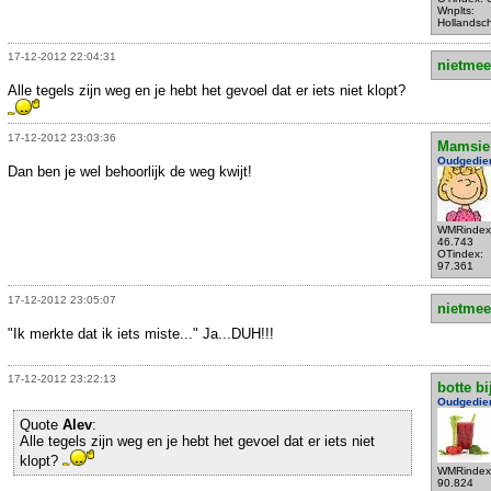
Wnplts:
Hollandsc
17-12-2012 22:04:31
nietmee
Alle tegels zijn weg en je hebt het gevoel dat er iets niet klopt?
17-12-2012 23:03:36
Mamsie
Oudgedie
Dan ben je wel behoorlijk de weg kwijt!
WMRindex
46.743
OTindex:
97.361
17-12-2012 23:05:07
nietmee
"Ik merkte dat ik iets miste..." Ja...DUH!!!
17-12-2012 23:22:13
botte bi
Oudgedie
Quote
Alev
:
Alle tegels zijn weg en je hebt het gevoel dat er iets niet
klopt?
WMRindex
90.824