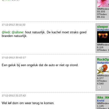
WMRindex
55.555
OTindex:
99.211
17-12-2012 20:11:22
sleeper
Oudgedie
@ledi
:
@allone
: hout natuurlijk. De kachel moet straks goed
branden natuurlijk.
WMRindex
6.116
OTindex: 
17-12-2012 20:42:17
RockOp
Oudgedie
Een geluk bij een ongeluk dat de auto er niet op stond.
WMRindex
6.377
OTindex:
4.540
S
17-12-2012 21:27:42
ikke_ik
Erelid
Wel
lef
dom om weer terug te komen.
WMRindex
1.135
OTindex: 