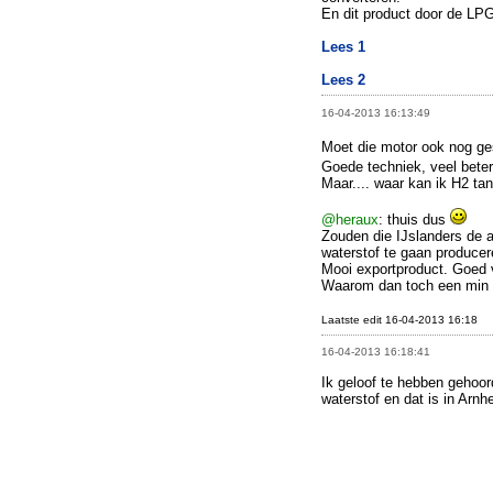
En dit product door de LP
Lees 1
Lees 2
16-04-2013 16:13:49
Moet die motor ook nog ge
Goede techniek, veel bete
Maar.... waar kan ik H2 ta
@heraux
: thuis dus
Zouden die IJslanders de 
waterstof te gaan produce
Mooi exportproduct. Goed 
Waarom dan toch een min o
Laatste edit 16-04-2013 16:18
16-04-2013 16:18:41
Ik geloof te hebben gehoor
waterstof en dat is in Arnh