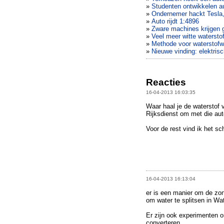
»
Studenten ontwikkelen a
»
Ondernemer hackt Tesla,
»
Auto rijdt 1:4896
»
Zware machines krijgen g
»
Veel meer witte watersto
»
Methode voor waterstofwi
»
Nieuwe vinding: elektris
Reacties
16-04-2013 16:03:35
Waar haal je de waterstof 
Rijksdienst om met die au
Voor de rest vind ik het sch
16-04-2013 16:13:04
er is een manier om de zon
om water te splitsen in Wat
Er zijn ook experimenten 
converteren.