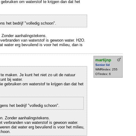
gebruiken om waterstof te krijgen dan dat het
ns het bedrijf "volledig schoon".
. Zonder aanhalingstekens.
 verbranden van waterstof is gewoon water. H2O.
t water erg bevuilend is voor het milieu, dan is
martijnp
Senior lid
WMRindex: 255
OTindex: 6
te maken. Je kunt het niet zo uit de natuur
unt bij water.
e gebruiken om waterstof te krijgen dan dat het
gens het bedrijf "volledig schoon".
on. Zonder aanhalingstekens.
et verbranden van waterstof is gewoon water.
eren dat water erg bevuilend is voor het milieu,
schoon.