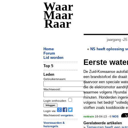
Waar
Maar
Raar
jaargang
-25
Home
«
NS heeft oplossing v
Forum
Lid worden
Eerste wate
Top 5
De Zuid-Koreaanse autofab
Leden
een brandstofcel die draai
Gebruikersnaam:
daarvoor een speciale water
die de elektromotor aandrij
Wachtwoord:
waarmee volgens Hyundai 5
minuten. Honderden ingenie
Login onthouden
volgens het bedrijf "volle
stoffen zoals kooldioxide e
Login via:
Wachtwoord
vergeten
.
nxttrain
16-04-13 - ©
NOS
Gerelateerde artikelen
Voorwaarden &
huisregels
»
Terneuzen heeft een auto 