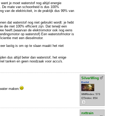
want je moet waterstof nog altijd energie
t. De mate van schoonheid is dus 100%
g van de elektriciteit, in de praktijk dus 99% van
nen dat waterstof nog niet gebruikt wordt: je hebt
e die niet 100% efficient zijn. Dat terwijl een
wee heeft.(waarvan de elektromotor ook nog eens
brandingsmotor op waterstof) Een waterstofmotor is
fficientie met een dieselmotor.
zeer lastig is om op te slaan maakt het niet
rijden dus altijd beter dan waterstof, het enige
snel tanken en geen noodzaak voor accu's.
SilverWing
Erelid
 water maken.
WMRindex: 573
OTindex: 854
S
nxttrain