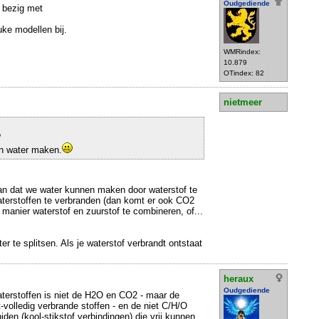
Oudgediende
 bezig met
uke modellen bij.
WMRindex:
10.879
OTindex: 82
nietmeer
?
n water maken.
an dat we water kunnen maken door waterstof te
aterstoffen te verbranden (dan komt er ook CO2
e manier waterstof en zuurstof te combineren, of...
r te splitsen. Als je waterstof verbrandt ontstaat
heraux
Oudgediende
terstoffen is niet de H2O en CO2 - maar de
-volledig verbrande stoffen - en de niet C/H/O
den (kool-stikstof verbindingen) die vrij kunnen