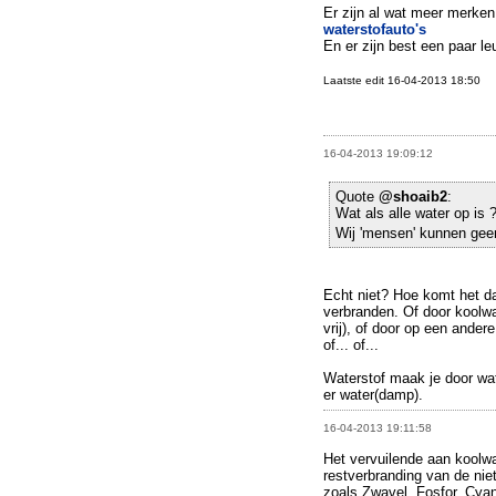
Er zijn al wat meer merken
waterstofauto's
En er zijn best een paar le
Laatste edit 16-04-2013 18:50
16-04-2013 19:09:12
Quote
@shoaib2
:
Wat als alle water op is 
Wij 'mensen' kunnen gee
Echt niet? Hoe komt het d
verbranden. Of door koolw
vrij), of door op een ander
of... of...
Waterstof maak je door wate
er water(damp).
16-04-2013 19:11:58
Het vervuilende aan koolwa
restverbranding van de niet
zoals Zwavel, Fosfor, Cyani