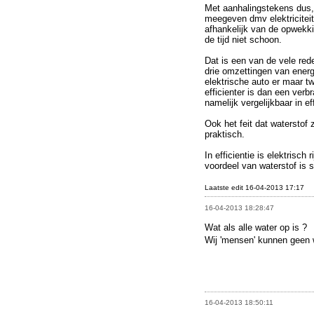
Met aanhalingstekens dus, 
meegeven dmv elektricitei
afhankelijk van de opwekkin
de tijd niet schoon.
Dat is een van de vele rede
drie omzettingen van energi
elektrische auto er maar t
efficienter is dan een ver
namelijk vergelijkbaar in e
Ook het feit dat waterstof 
praktisch.
In efficientie is elektrisch 
voordeel van waterstof is 
Laatste edit 16-04-2013 17:17
16-04-2013 18:28:47
Wat als alle water op is ?
Wij 'mensen' kunnen geen
16-04-2013 18:50:11