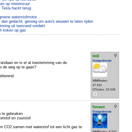
uto op mierenzuur
 Tesla hackt terug
roene waterstofmotor...
f dan gedacht: genoeg om auto's eeuwen te laten rijden
nning uit teerzand ontdekt
ch koken op gas
ledi
Oudgediende
vandaan en is er al toestemming van de
to de weg op te gaan?
itterend.
WMRindex:
47.811
OTindex: 23.036
S
heraux
Oudgediende
 te gebruiken
erstof en zuurstof.
om CO2 samen met waterstof tot een licht gas te
WMRindex: 9.537