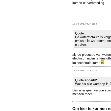
komen uit verbranding.
17-04-2013 02:42:53
Quote:
De waterstofauto is volge
emissie is waterdamp en 
nitraten.
als de productie van waters
electrisch rijden is tenslo
kolencentrale komt
17-04-2013 12:45:58
Quote
shoaib2
:
Wat als alle water op is 
Dan is er geen vervoerspro
mensen meer.
Om hier te kunnen rea