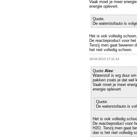
Vaak moet je meer energie 
energie oplevert.
Quote:
De waterstofauto is volge
Het is ook volledig schoon
De reactieproduct voor het
Tenzij men gaat beweren da
het niet volledig schoon.
16-04-2013 17:11:14
Quote
Alev
:
Waterstof is erg duur om 
pakken zoals je dat wel k
Vaak moet je meer energi
energie oplevert.
Quote:
De waterstofauto is vol
Het is ook volledig scho
De reactieproduct voor h
H2O. Tenzij men gaat bew
dan is het niet volledig 