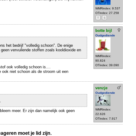
WMRindex: 9.537
OTindex: 27.258
T
S
botte bijl
Oudgediende
ns het bedrijf "volledig schoon". De enige
geen vervuilende stoffen zoals kooldioxide en
WMRindex:
90.824
OTindex: 39.090
tof ook volledig schoon is....
tte ook niet schoon als de stroom uit een
venzje
Oudgediende
?
WMRindex:
bleem meer. Er zijn dan namelijk ook geen
22.626
OTindex: 7.917
geren moet je lid zijn.