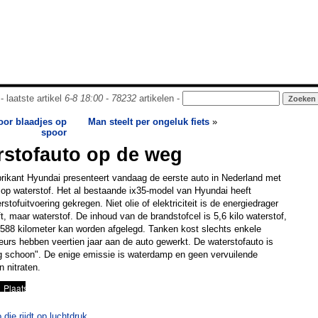
- laatste artikel
6-8 18:00
-
78232
artikelen -
oor blaadjes op
Man steelt per ongeluk fiets
»
spoor
rstofauto op de weg
rikant Hyundai presenteert vandaag de eerste auto in Nederland met
t op waterstof. Het al bestaande ix35-model van Hyundai heeft
stofuitvoering gekregen. Niet olie of elektriciteit is de energiedrager
ft, maar waterstof. De inhoud van de brandstofcel is 5,6 kilo waterstof,
88 kilometer kan worden afgelegd. Tanken kost slechts enkele
urs hebben veertien jaar aan de auto gewerkt. De waterstofauto is
dig schoon". De enige emissie is waterdamp en geen vervuilende
n nitraten.
die rijdt op luchtdruk