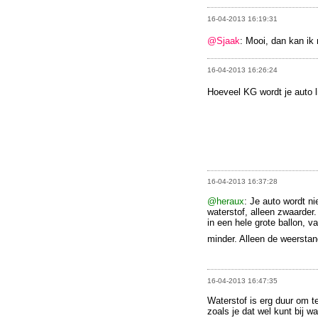
16-04-2013 16:19:31
@Sjaak
: Mooi, dan kan ik
16-04-2013 16:26:24
Hoeveel KG wordt je auto l
16-04-2013 16:37:28
@heraux
: Je auto wordt ni
waterstof, alleen zwaarder.
in een hele grote ballon, 
minder. Alleen de weersta
16-04-2013 16:47:35
Waterstof is erg duur om t
zoals je dat wel kunt bij wa