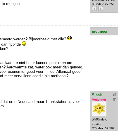
G te mengen..
OTindex: 27.258
T
S
nietmeer
smeerd worden? Bijvoorbeeld met olie?
r dan hybride
nken?
aardwarmte niet beter kunnen gebruiken om
ren? Aardwarmte zat, water ook meer dan genoeg.
voor economie, goed voor milieu. Allemaal goed.
f meer vervuilend goedje als methanol?
Sjaak
Moderator
d dat er in Nederland maar 1 tankstation is voor
em.
WMRindex:
22.412
OTindex: 59.597