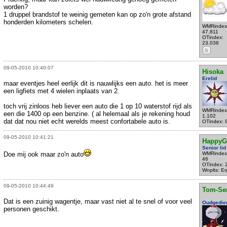
worden?
1 druppel brandstof te weinig gemeten kan op zo'n grote afstand
honderden kilometers schelen.
WMRindex
47.811
OTindex:
23.036
S
09-05-2010 10:40:07
Hisoka
Erelid
maar eventjes heel eerlijk dit is nauwlijks een auto. het is meer
een ligfiets met 4 wielen inplaats van 2.
toch vrij zinloos heb liever een auto die 1 op 10 waterstof rijd als
WMRindex
een die 1400 op een benzine. ( al helemaal als je rekening houd
1.102
dat dat nou niet echt werelds meest confortabele auto is.
OTindex: 
09-05-2010 10:41:21
HappyG
Senior lid
Doe mij ook maar zo'n auto
WMRindex
46
OTindex: 
Wnplts: E
09-05-2010 10:44:49
Tom-Se
Dat is een zuinig wagentje, maar vast niet al te snel of voor veel
Oudgedie
personen geschikt.