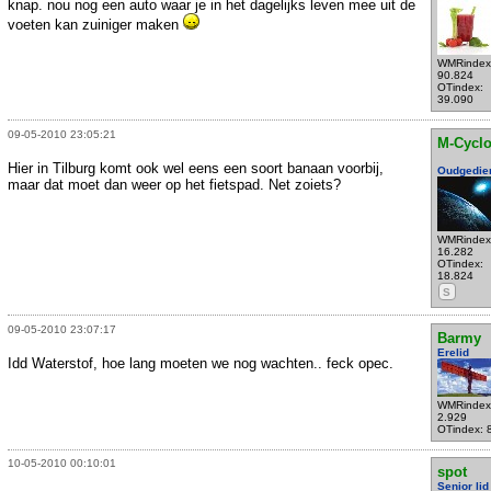
knap. nou nog een auto waar je in het dagelijks leven mee uit de
voeten kan zuiniger maken
WMRindex
90.824
OTindex:
39.090
09-05-2010 23:05:21
M-Cycl
Hier in Tilburg komt ook wel eens een soort banaan voorbij,
Oudgedie
maar dat moet dan weer op het fietspad. Net zoiets?
WMRindex
16.282
OTindex:
18.824
S
09-05-2010 23:07:17
Barmy
Erelid
Idd Waterstof, hoe lang moeten we nog wachten.. feck opec.
WMRindex
2.929
OTindex: 
10-05-2010 00:10:01
spot
Senior lid