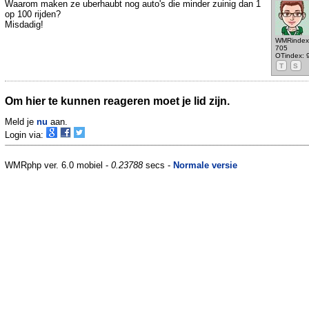
Waarom maken ze uberhaubt nog auto's die minder zuinig dan 1
op 100 rijden?
Misdadig!
WMRindex
705
OTindex: 
T
S
Om hier te kunnen reageren moet je lid zijn.
Meld je
nu
aan.
Login via:
WMRphp ver. 6.0 mobiel -
0.23788
secs -
Normale versie