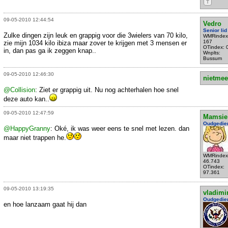
T
09-05-2010 12:44:54
Vedro
Senior lid
Zulke dingen zijn leuk en grappig voor die 3wielers van 70 kilo,
WMRindex
167
zie mijn 1034 kilo ibiza maar zover te krijgen met 3 mensen er
OTindex: 
in, dan pas ga ik zeggen knap..
Wnplts:
Bussum
09-05-2010 12:46:30
nietmee
@Collision
: Ziet er grappig uit. Nu nog achterhalen hoe snel
deze auto kan..
09-05-2010 12:47:59
Mamsie
Oudgedie
@HappyGranny
: Oké, ik was weer eens te snel met lezen. dan
maar niet trappen he.
WMRindex
46.743
OTindex:
97.361
09-05-2010 13:19:35
vladimi
Oudgedie
en hoe lanzaam gaat hij dan