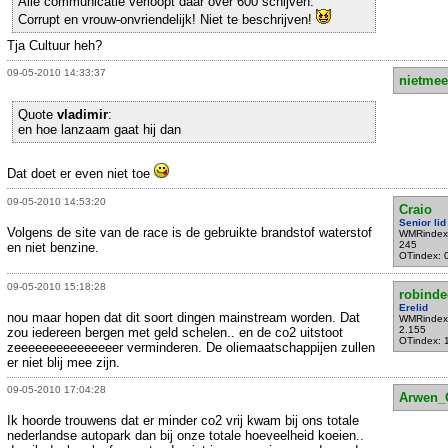
Alle communicatie verloopt daar over 600 schijven.
Corrupt en vrouw-onvriendelijk! Niet te beschrijven!
Tja Cultuur heh?
09-05-2010 14:33:37
nietmee
Quote
vladimir
:
en hoe lanzaam gaat hij dan
Dat doet er even niet toe
09-05-2010 14:53:20
Craio
Senior lid
Volgens de site van de race is de gebruikte brandstof waterstof
WMRindex
245
en niet benzine.
OTindex: 
09-05-2010 15:18:28
robind
Erelid
nou maar hopen dat dit soort dingen mainstream worden. Dat
WMRindex
2.155
zou iedereen bergen met geld schelen.. en de co2 uitstoot
OTindex: 
zeeeeeeeeeeeeeeer verminderen. De oliemaatschappijen zullen
er niet blij mee zijn.
09-05-2010 17:04:28
Arwen_
Ik hoorde trouwens dat er minder co2 vrij kwam bij ons totale
nederlandse autopark dan bij onze totale hoeveelheid koeien..