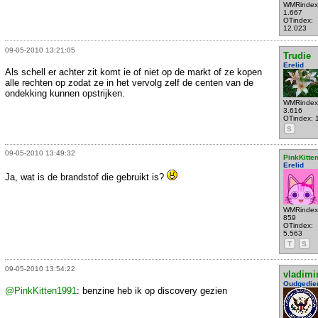
WMRindex
1.667
OTindex:
12.023
09-05-2010 13:21:05
Trudie
Erelid
Als schell er achter zit komt ie of niet op de markt of ze kopen
alle rechten op zodat ze in het vervolg zelf de centen van de
ondekking kunnen opstrijken.
WMRindex
3.616
OTindex: 
S
09-05-2010 13:49:32
PinkKitte
Erelid
Ja, wat is de brandstof die gebruikt is?
WMRindex
859
OTindex:
5.563
T
S
09-05-2010 13:54:22
vladimi
Oudgedie
@PinkKitten1991
: benzine heb ik op discovery gezien