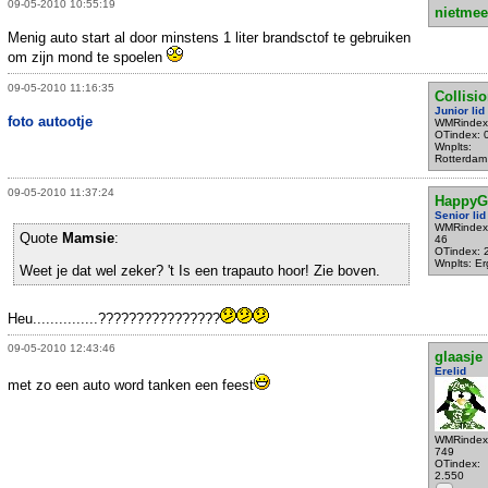
09-05-2010 10:55:19
nietmee
Menig auto start al door minstens 1 liter brandsctof te gebruiken
om zijn mond te spoelen
09-05-2010 11:16:35
Collisi
Junior lid
foto autootje
WMRindex
OTindex: 
Wnplts:
Rotterdam
09-05-2010 11:37:24
HappyG
Senior lid
WMRindex
Quote
Mamsie
:
46
OTindex: 
Wnplts: E
Weet je dat wel zeker? 't Is een trapauto hoor! Zie boven.
Heu...............????????????????
09-05-2010 12:43:46
glaasje
Erelid
met zo een auto word tanken een feest
WMRindex
749
OTindex:
2.550