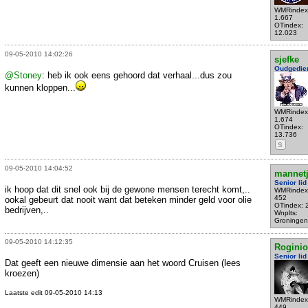
WMRindex
1.667
OTindex:
12.023
09-05-2010 14:02:26
sjefke
Oudgedie
@Stoney
: heb ik ook eens gehoord dat verhaal...dus zou
kunnen kloppen...
WMRindex
1.674
OTindex:
13.736
S
09-05-2010 14:04:52
mannet
Senior lid
ik hoop dat dit snel ook bij de gewone mensen terecht komt,..
WMRindex
452
ookal gebeurt dat nooit want dat beteken minder geld voor olie
OTindex: 
bedrijven,..
Wnplts:
Groningen
09-05-2010 14:12:35
Rogini
Senior lid
Dat geeft een nieuwe dimensie aan het woord Cruisen (lees
kroezen)
Laatste edit 09-05-2010 14:13
WMRindex
449