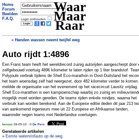
Waar
Home
Forum
Maar
Beelden
F.A.Q.
Login onthouden
Raar
«
Handen wassen neemt twijfel weg
Auto rijdt 1:4896
Dikste man van Zuid-Afrika raakt 140
kilo kwijt
»
Een Frans team heeft het wereldrecord zuinig autorijden aangescherpt door
zelfgebouwd voertuig 4896 kilometer te laten rijden op 1 liter brandstof. Tea
Polyjoule verbrak tijdens de Shell Eco-marathon in Oost-Duitsland het recor
het team woensdag zelf had neergezet, door 482 kilometer verder te komen.
meldde de organisatie van het evenement op het racecircuit Lausitz vrijdag.
Shell Eco-marathon is een kampioenschap waarbij zo zuinig en milieuvriende
mogelijk moet worden gereden. De teams rijden enkele rondjes, waarna het
verbruik kan worden berekend. Aan de Europese editie deden dit jaar 213 t
van aankomend ingenieurs mee uit 22 Europese en Afrikaanse landen,
waaronder negen teams met Nederlandse voertuigen.
heraux
09-05-10 - ©
De Pers
Gerelateerde artikelen
»
Eerste waterstofauto op de weg