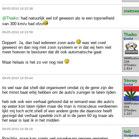
09-05-2010 10:22:38
nietmee
@Thaiko
: had natuurlijk wel tof geweest als ie een topsnelheid
van 300 km/u had ofzo
09-05-2010 10:23:58
Thaiko
Erelid
Doppert: Ja, dan had iedereen zoon auto
was wel cowl
geweest en dan nog met zoon systeem er in dat wij hem niet
meer hoeven te besturen dat dit ook automatische gaat.
WMRindex
Maar helaas is het zo ver nog niet
238
OTindex:
1.814
09-05-2010 10:35:44
Stoney
Erelid
tis wel raar dat shell dat organiseert omdat zij de gene zijn die
het minst baat erbij hebben om de auto's zuiniger te laten rijden.
heb ook ook een verhaal gehoord dat er iemand was die auto's
WMRindex
op water kon laten rijden maar die man is miraculeus verdwenen
355
lijkt mij toch echt shell of een andere grote die daarvoor heeft
OTindex:
1.337
gezorgd dat verhaal speelde zich af in de jaren 60 iig maar als
het waar is laat ik in het midden
09-05-2010 10:39:16
ledi
Oudgedie
Prachtig, maar kan zoiets wel nauwkeurig genoeg gemeten