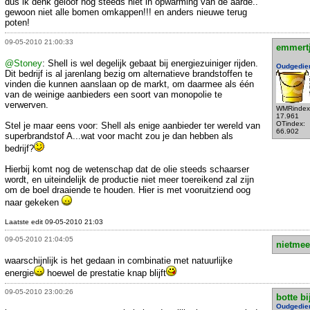
dus ik denk geloof nog steeds niet in opwarming van de aarde..
gewoon niet alle bomen omkappen!!! en anders nieuwe terug
poten!
09-05-2010 21:00:33
emmert
@Stoney
: Shell is wel degelijk gebaat bij energiezuiniger rijden.
Oudgedie
Dit bedrijf is al jarenlang bezig om alternatieve brandstoffen te
vinden die kunnen aanslaan op de markt, om daarmee als één
van de weinige aanbieders een soort van monopolie te
verwerven.
WMRindex
17.961
OTindex:
Stel je maar eens voor: Shell als enige aanbieder ter wereld van
66.902
superbrandstof A...wat voor macht zou je dan hebben als
bedrijf?
Hierbij komt nog de wetenschap dat de olie steeds schaarser
wordt, en uiteindelijk de productie niet meer toereikend zal zijn
om de boel draaiende te houden. Hier is met vooruitziend oog
naar gekeken
Laatste edit 09-05-2010 21:03
09-05-2010 21:04:05
nietmee
waarschijnlijk is het gedaan in combinatie met natuurlijke
energie
hoewel de prestatie knap blijft
09-05-2010 23:00:26
botte bi
Oudgedie