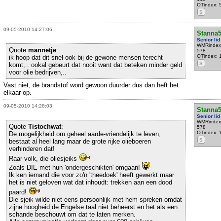
OTindex: 
S
09-05-2010 14:27:06
Stanna
Senior lid
WMRindex
Quote
mannetje
:
578
OTindex: 
ik hoop dat dit snel ook bij de gewone mensen terecht
S
komt,.. ookal gebeurt dat nooit want dat beteken minder geld
voor olie bedrijven,..
Vast niet, de brandstof word gewoon duurder dus dan heft het
elkaar op.
09-05-2010 14:28:03
Stanna
Senior lid
WMRindex
Quote
Tistochwat
:
578
OTindex: 
De mogelijkheid om geheel aarde-vriendelijk te leven,
S
bestaat al heel lang maar de grote rijke olieboeren
verhinderen dat!
Raar volk, die oliesjeiks
Zoals DIE met hun 'ondergeschikten' omgaan!
Ik ken iemand die voor zo'n 'theedoek' heeft gewerkt maar
het is niet geloven wat dat inhoudt: trekken aan een dood
paard!
Die sjeik wilde niet eens persoonlijk met hem spreken omdat
zijne hoogheid de Engelse taal niet beheerst en het als een
schande beschouwt om dat te laten merken.