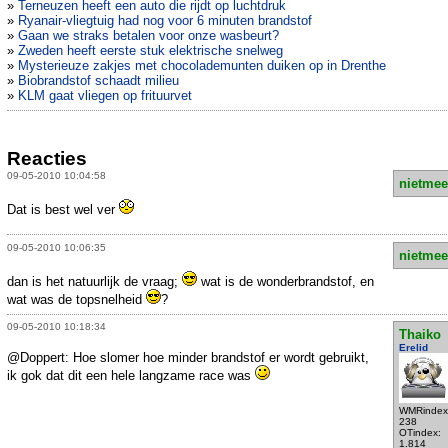
»
Terneuzen heeft een auto die rijdt op luchtdruk
»
Ryanair-vliegtuig had nog voor 6 minuten brandstof
»
Gaan we straks betalen voor onze wasbeurt?
»
Zweden heeft eerste stuk elektrische snelweg
»
Mysterieuze zakjes met chocolademunten duiken op in Drenthe
»
Biobrandstof schaadt milieu
»
KLM gaat vliegen op frituurvet
Reacties
09-05-2010 10:04:58
nietmee
Dat is best wel ver
09-05-2010 10:06:35
nietmee
dan is het natuurlijk de vraag;
wat is de wonderbrandstof, en
wat was de topsnelheid
?
09-05-2010 10:18:34
Thaiko
Erelid
@Doppert: Hoe slomer hoe minder brandstof er wordt gebruikt,
ik gok dat dit een hele langzame race was
WMRindex
238
OTindex:
1.814