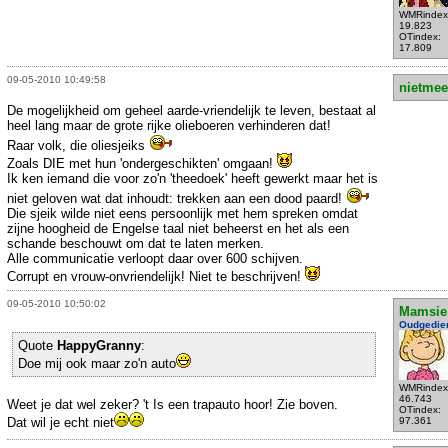
WMRindex
19.823
OTindex:
17.809
09-05-2010 10:49:58
nietmee
De mogelijkheid om geheel aarde-vriendelijk te leven, bestaat al
heel lang maar de grote rijke olieboeren verhinderen dat!
Raar volk, die oliesjeiks
Zoals DIE met hun 'ondergeschikten' omgaan!
Ik ken iemand die voor zo'n 'theedoek' heeft gewerkt maar het is
niet geloven wat dat inhoudt: trekken aan een dood paard!
Die sjeik wilde niet eens persoonlijk met hem spreken omdat
zijne hoogheid de Engelse taal niet beheerst en het als een
schande beschouwt om dat te laten merken.
Alle communicatie verloopt daar over 600 schijven.
Corrupt en vrouw-onvriendelijk! Niet te beschrijven!
09-05-2010 10:50:02
Mamsie
Oudgedie
Quote
HappyGranny
:
Doe mij ook maar zo'n auto
WMRindex
46.743
Weet je dat wel zeker? 't Is een trapauto hoor! Zie boven.
OTindex:
Dat wil je echt niet
97.361