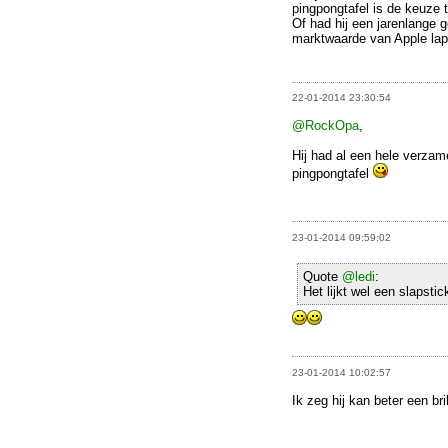
pingpongtafel is de keuze 
Of had hij een jarenlange g
marktwaarde van Apple lap
22-01-2014 23:30:54
@RockOpa
,
Hij had al een hele verzam
pingpongtafel
23-01-2014 09:59:02
Quote
@ledi
:
Het lijkt wel een slapstic
23-01-2014 10:02:57
Ik zeg hij kan beter een br