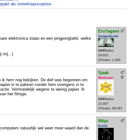
epakt als sinterklaassurprise
EruYagami
Oudgediende
tbare elektronica staan en een pingpongtafel, welke
WMRindex:
j mij...)
19.022
OTindex: 1.455
Sjaak
Moderator
n ik hem nog bekijken. De dief was begonnen om
apier in te pakken zonder hem overigens in te
actie. Vermoedelijk wegens te weinig papier. Ik
van het filmpje.
WMRindex:
22.407
OTindex: 59.587
Nibje
Erelid
lcomputers natuurlijk wel weer meer waard dan de