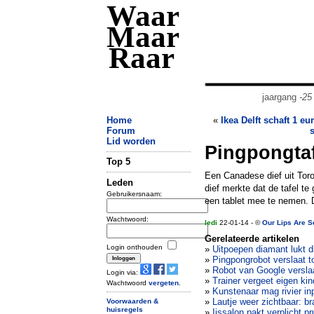
Waar
Maar
Raar
jaargang
-25
Home
«
Ikea Delft schaft 1 eur
Forum
s
Lid worden
Pingpongtafe
Top 5
Een Canadese dief uit Toro
Leden
dief merkte dat de tafel te
Gebruikersnaam:
een tablet mee te nemen. D
Wachtwoord:
ledi
22-01-14 - ©
Our Lips Are S
Gerelateerde artikelen
Login onthouden
»
Uitpoepen diamant lukt di
»
Pingpongrobot verslaat to
»
Robot van Google verslaa
Login via:
»
Trainer vergeet eigen ki
Wachtwoord
vergeten
.
»
Kunstenaar mag rivier i
»
Lautje weer zichtbaar: br
Voorwaarden &
huisregels
»
Ijssalon pakt verplicht pr