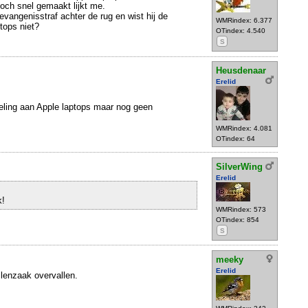
toch snel gemaakt lijkt me.
evangenisstraf achter de rug en wist hij de
WMRindex: 6.377
tops niet?
OTindex: 4.540
S
Heusdenaar
Erelid
eling aan Apple laptops maar nog geen
WMRindex: 4.081
OTindex: 64
SilverWing
Erelid
k!
WMRindex: 573
OTindex: 854
S
meeky
Erelid
illenzaak overvallen.