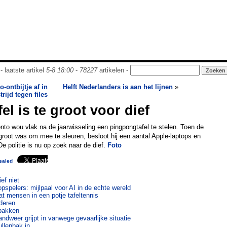
- laatste artikel
5-8 18:00
-
78227
artikelen -
o-ontbijtje af in
Helft Nederlanders is aan het lijnen
»
trijd tegen files
l is te groot voor dief
nto wou vlak na de jaarwisseling een pingpongtafel te stelen. Toen de
 groot was om mee te sleuren, besloot hij een aantal Apple-laptops en
e politie is nu op zoek naar de dief.
Foto
ealed
ef niet
pspelers: mijlpaal voor AI in de echte wereld
t mensen in een potje tafeltennis
nderen
npakken
andweer grijpt in vanwege gevaarlijke situatie
ullenbak in