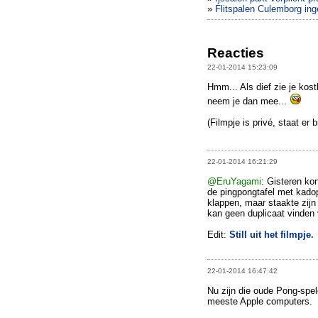
»
Flitspalen Culemborg ing
Reacties
22-01-2014 15:23:09
Hmm... Als dief zie je kos
neem je dan mee...
(Filmpje is privé, staat er bi
22-01-2014 16:21:29
@EruYagami
: Gisteren ko
de pingpongtafel met kadop
klappen, maar staakte zijn 
kan geen duplicaat vinden 
Edit:
Still uit het filmpje.
22-01-2014 16:47:42
Nu zijn die oude Pong-spe
meeste Apple computers.