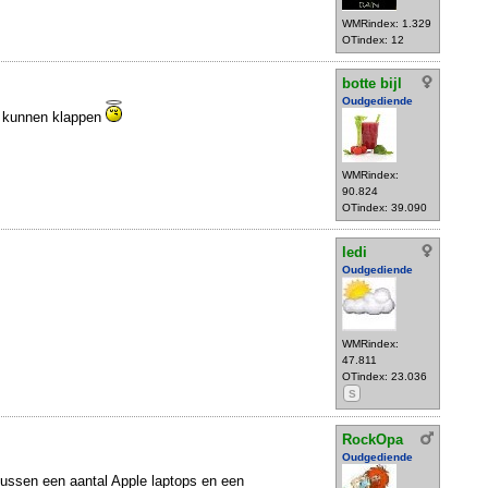
WMRindex: 1.329
OTindex: 12
botte bijl
Oudgediende
in kunnen klappen
WMRindex:
90.824
OTindex: 39.090
ledi
Oudgediende
WMRindex:
47.811
OTindex: 23.036
S
RockOpa
Oudgediende
tussen een aantal Apple laptops en een