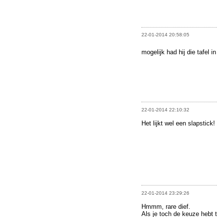
22-01-2014 20:58:05
mogelijk had hij die tafel 
22-01-2014 22:10:32
Het lijkt wel een slapstick!
22-01-2014 23:29:26
Hmmm, rare dief.
Als je toch de keuze hebt 