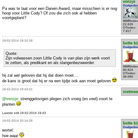
venzje
Oudgedie
Pa was te laat voor een Darwin Award, maar misschien is er nog
hoop voor Little Cody? Of zou die zich ook al hebben
voortgeplant?
WMRindex
22.626
OTindex:
7.917
18-02-2014 18:32:28
botte bi
Oudgedie
Quote:
Zijn volwassen zoon Little Cody is van plan zijn werk voort
te zetten, als predikant en als slangenbezweerder.
WMRindex
90.824
OTindex:
hij zal wel geloven dat hij dat doen moet....
39.090
de kans is groot dat hij er na een tijdje ook aan moet geloven
18-02-2014 19:43:01
nietmee
@venzje
: strenggelovigen plegen zich vroeg (en veel) voort te
planten
Laatste edit 18-02-2014 19:43
18-02-2014 20:14:26
botte bi
Oudgedie
wortel:
hoe waar