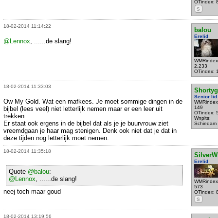
OTindex: 
S
18-02-2014 11:14:22
balou
Erelid
@Lennox
, ......de slang!
WMRindex
2.233
OTindex: 
18-02-2014 11:33:03
Shortyg
Senior lid
Ow My Gold. Wat een mafkees. Je moet sommige dingen in de
WMRindex
149
bijbel (lees veel) niet letterlijk nemen maar er een leer uit
OTindex: 
trekken.
Wnplts:
Er staat ook ergens in de bijbel dat als je je buurvrouw ziet
Schiedam
vreemdgaan je haar mag stenigen. Denk ook niet dat je dat in
deze tijden nog letterlijk moet nemen.
18-02-2014 11:35:18
SilverW
Erelid
Quote
@balou
:
@Lennox
, ......de slang!
WMRindex
573
neej toch maar goud
OTindex: 
S
18-02-2014 13:19:56