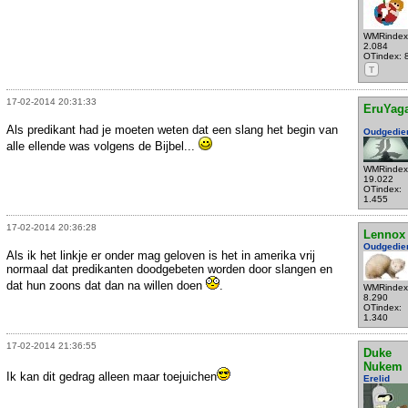
WMRindex
2.084
OTindex: 
T
17-02-2014 20:31:33
EruYag
Als predikant had je moeten weten dat een slang het begin van
Oudgedie
alle ellende was volgens de Bijbel...
WMRindex
19.022
OTindex:
1.455
17-02-2014 20:36:28
Lennox
Oudgedie
Als ik het linkje er onder mag geloven is het in amerika vrij
normaal dat predikanten doodgebeten worden door slangen en
dat hun zoons dat dan na willen doen
.
WMRindex
8.290
OTindex:
1.340
17-02-2014 21:36:55
Duke
Nukem
Ik kan dit gedrag alleen maar toejuichen
Erelid