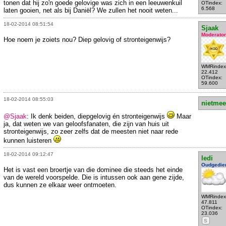
tonen dat hij zo'n goede gelovige was zich in een leeuwenkuil
OTindex:
6.568
laten gooien, net als bij Daniël? We zullen het nooit weten...
18-02-2014 08:51:54
Sjaak
Moderator
Hoe noem je zoiets nou? Diep gelovig of stronteigenwijs?
WMRindex
22.412
OTindex:
59.600
18-02-2014 08:55:03
nietmee
@Sjaak
: Ik denk beiden, diepgelovig én stronteigenwijs
Maar
ja, dat weten we van geloofsfanaten, die zijn van huis uit
stronteigenwijs, zo zeer zelfs dat de meesten niet naar rede
kunnen luisteren
18-02-2014 09:12:47
ledi
Oudgedie
Het is vast een broertje van die dominee die steeds het einde
van de wereld voorspelde. Die is intussen ook aan gene zijde,
dus kunnen ze elkaar weer ontmoeten.
WMRindex
47.811
OTindex:
23.036
S