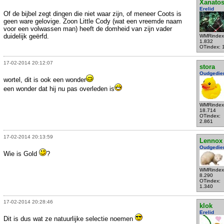
Xanato
Erelid
Of de bijbel zegt dingen die niet waar zijn, of meneer Coots is
geen ware gelovige. Zoon Little Cody (wat een vreemde naam
voor een volwassen man) heeft de domheid van zijn vader
duidelijk geërfd.
WMRindex
1.832
OTindex: 
17-02-2014 20:12:07
stora
Oudgedie
wortel, dit is ook een wonder
een wonder dat hij nu pas overleden is
WMRindex
18.714
OTindex:
2.861
17-02-2014 20:13:59
Lennox
Oudgedie
Wie is Gold
?
WMRindex
8.290
OTindex:
1.340
17-02-2014 20:28:46
klok
Erelid
Dit is dus wat ze natuurlijke selectie noemen