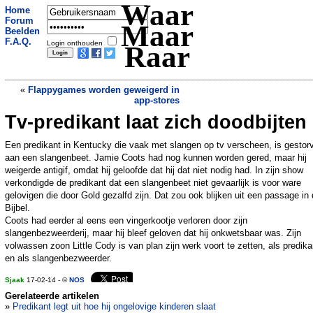
Waar
Home
Forum
Maar
Beelden
F.A.Q.
Login onthouden
Raar
«
Flappygames worden geweigerd in
app-stores
Tv-predikant laat zich doodbijten
Heb jij Colin al gefeliciteerd?
»
Een predikant in Kentucky die vaak met slangen op tv verscheen, is gestor
aan een slangenbeet. Jamie Coots had nog kunnen worden gered, maar hij
weigerde antigif, omdat hij geloofde dat hij dat niet nodig had. In zijn show
verkondigde de predikant dat een slangenbeet niet gevaarlijk is voor ware
gelovigen die door Gold gezalfd zijn. Dat zou ook blijken uit een passage in
Bijbel.
Coots had eerder al eens een vingerkootje verloren door zijn
slangenbezweerderij, maar hij bleef geloven dat hij onkwetsbaar was. Zijn
volwassen zoon Little Cody is van plan zijn werk voort te zetten, als predika
en als slangenbezweerder.
Sjaak
17-02-14 - ©
NOS
Gerelateerde artikelen
»
Predikant legt uit hoe hij ongelovige kinderen slaat