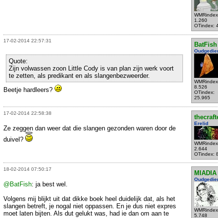
WMRindex
1.260
OTindex: 
17-02-2014 22:57:31
BatFish
Oudgedie
Quote:
Zijn volwassen zoon Little Cody is van plan zijn werk voort
te zetten, als predikant en als slangenbezweerder.
WMRindex
8.526
Beetje hardleers?
OTindex:
25.965
17-02-2014 22:58:38
thecraft
Erelid
Ze zeggen dan weer dat die slangen gezonden waren door de
duivel?
WMRindex
2.644
OTindex: 
18-02-2014 07:50:17
MIADIA
Oudgedie
@BatFish
: ja best wel.
Volgens mij blijkt uit dat dikke boek heel duidelijk dat, als het
slangen betreft, je nogal niet oppassen. En je dus niet expres
WMRindex
moet laten bijten. Als dut gelukt was, had ie dan om aan te
5.748