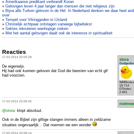
»
Amerikaanse predikant verbrandt Koran
»
Gelovigen leven 4 jaar langer dan mensen die niet religieus zijn
»
Bijna alle Turken geloven in de Hel. In Nederland denken we daar heel an
over
»
Tempel voor Vikinggoden in IJsland
»
Christelijk echtpaar ontslagen vanwege bijbeltekst
»
Sektes rekruteren wanhopige zieken
»
Met het aantal gelovigen daalt ook de interesse in spiritualiteit
Reacties
17-02-2014 20:05:28
stora
Oudgedie
De eigenwijs.
Hij had ook kunnen geloven dat God die beesten van echt gif
had voorzien.
WMRindex
18.714
OTindex:
2.861
17-02-2014 20:08:45
nietmee
@stora
: klopt absoluut.
Ook in de Bijbel zijn giftige slangen immers alleen in zeldzame
situaties ongevaarlijk... Dat noemen we een wonder
17-02-2014 20:09:14