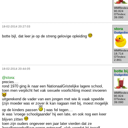
WMRindex
90.824
OTindex:
39.090
18-02-2014 20:27:03
stora
Oudgedie
botte bijl, dat leer je op de streng gelovige opleiding
WMRindex
18.714
OTindex:
2.861
18-02-2014 20:44:05
botte bi
Oudgedie
@stora
:
precies....
rond 1970 ging ik naar een NationaalGristelijke lagere school,
toen men verplicht het vak sexuele voorlichting moest invoeren
WMRindex
90.824
uitgerekend de vader van een jongen met wie ik vaak speelde
OTindex:
39.090
(zijn moeder was er zover ik kan nagaan niet bij, moest mogelijk
op de kinders passen
) was fel tegen....
ik was 'vroege schoolgaander' hij een late, en ook nog een keer
blijven zitten
toen zijn ouders ongeveer een jaar later vierden dat ze
'twaalfeneenhalfjaar waren getrouwd', vlak voordat hij twaalf