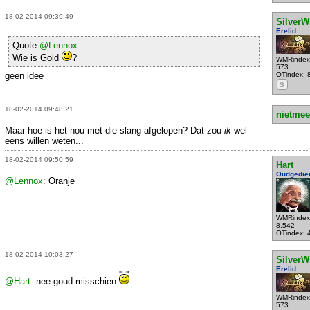
18-02-2014 09:39:49
SilverW
Erelid
Quote
@Lennox
:
Wie is Gold
?
WMRindex
573
geen idee
OTindex: 
S
18-02-2014 09:48:21
nietmee
Maar hoe is het nou met die slang afgelopen? Dat zou
ik
wel
eens willen weten...
18-02-2014 09:50:59
Hart
Oudgedie
@Lennox
: Oranje
WMRindex
8.542
OTindex: 
18-02-2014 10:03:27
SilverW
Erelid
@Hart
: nee goud misschien
WMRindex
573