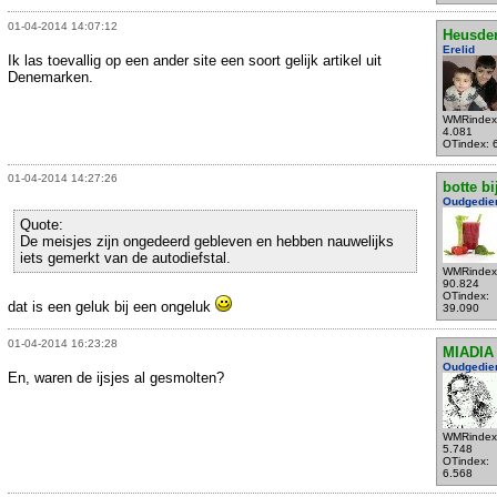
01-04-2014 14:07:12
Heusde
Erelid
Ik las toevallig op een ander site een soort gelijk artikel uit
Denemarken.
WMRindex
4.081
OTindex: 
01-04-2014 14:27:26
botte bi
Oudgedie
Quote:
De meisjes zijn ongedeerd gebleven en hebben nauwelijks
iets gemerkt van de autodiefstal.
WMRindex
90.824
OTindex:
dat is een geluk bij een ongeluk
39.090
01-04-2014 16:23:28
MIADIA
Oudgedie
En, waren de ijsjes al gesmolten?
WMRindex
5.748
OTindex:
6.568