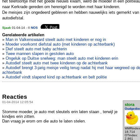
het telefoontje met het goede nieuws kwam, werd de moeder in een politiea
naar Kerkrade gereden om herenigd te worden met haar kinderen.
De meisjes zijn ongedeerd gebleven en hebben nauwelijks iets gemerkt van
autodiefstal.
Sjaak
01-04-14 - ©
NOS
Gerelateerde artikelen
»
Man in Valkenswaard steelt auto met kinderen er nog in
»
Moeder voorkomt diefstal auto (met kinderen op achterbank)
»
Dief steelt auto met baby achterin
»
Twee mannen slapen in gestolen auto
»
Ongeluk op Duitse snelweg: man steelt auto met kinderen erin
»
Autodief steelt auto met twee kinderen op de achterbank
»
Autodief brengt 3-jarig meisje veilig terug nadat hij met haar wegreed op d
achterbank
»
Autodief vindt slapend kind op achterbank en belt politie
Reacties
01-04-2014 12:05:54
stora
Oudgedie
Stomme moeder, je auto met sleutels erin laten staan , terwijl je
kindjes erin zitten.
Dan vraag je erom om die auto te laten stelen.
WMRindex
18.714
OTindex:
2.861