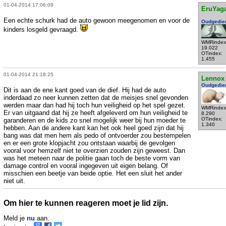
01-04-2014 17:06:09
EruYag
Een echte schurk had de auto gewoon meegenomen en voor de
Oudgedie
kinders losgeld gevraagd.
WMRindex
19.022
OTindex:
1.455
01-04-2014 21:18:25
Lennox
Oudgedie
Dit is aan de ene kant goed van de dief. Hij had de auto
inderdaad zo neer kunnen zetten dat de meisjes snel gevonden
werden maar dan had hij toch hun veiligheid op het spel gezet.
WMRindex
Er van uitgaand dat hij ze heeft afgeleverd om hun veiligheid te
8.290
OTindex:
garanderen en de kids zo snel mogelijk weer bij hun moeder te
1.340
hebben. Aan de andere kant kan het ook heel goed zijn dat hij
bang was dat men hem als pedo of ontvoerder zou bestempelen
en er een grote klopjacht zou ontstaan waarbij de gevolgen
vooral voor hemzelf niet te overzien zouden zijn geweest. Dan
was het meteen naar de politie gaan toch de beste vorm van
damage control en vooral ingegeven uit eigen belang. Of
misschien een beetje van beide optie. Het een sluit het ander
niet uit.
Om hier te kunnen reageren moet je lid zijn.
Meld je
nu
aan.