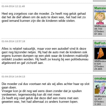
01-04-2014 12:11:48
Mamsie
Oudgedie
Heel erg zorgeloos van die moeder. Ze heeft nog geluk gehad
dat het de dief alleen om de auto te doen was, het had net zo
goed iemand kunnen zijn die de kinderen wilde stelen.
WMRindex
46.743
OTindex:
97.361
01-04-2014 13:57:18
BatFish
Oudgedie
Alles is relatief natuurlijk, maar voor een autodief vind ik deze
gast nog bijzonder netjes. Hij had de auto met de kinderen ook
ergens kunnen dumpen op een plek waar de kinderen makkelijk
ontdekt zouden worden. Hij heeft ze keurig bij een politiebureau
WMRindex
afgeleverd en gaf zichzelf aan.
8.526
OTindex:
25.965
01-04-2014 14:04:13
omabe
Oudgedie
Die moeder zal dus voortaan net als wij alles achter haar op slot
gaan doen.
Vroeger kon je dit nog wel eens doen zonder dat je spullen
verdwenen, tegenwoordig kan dit niet meer.
WMRindex
Ze heeft erg veel geluk dat deze dief een mens met een
11.357
geweten was, het had allemaal zo anders kunnen lopen.
OTindex:
3.193