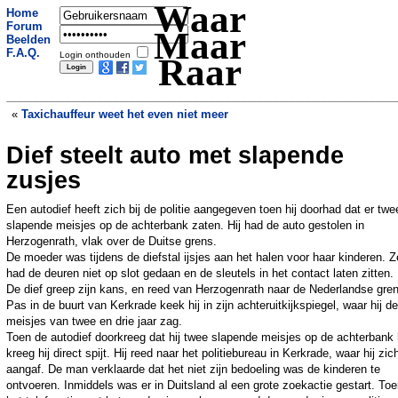
Waar
Home
Forum
Maar
Beelden
F.A.Q.
Login onthouden
Raar
«
Taxichauffeur weet het even niet meer
Dief steelt auto met slapende
Wat zit er achter de groene heuvel?
»
zusjes
Een autodief heeft zich bij de politie aangegeven toen hij doorhad dat er twe
slapende meisjes op de achterbank zaten. Hij had de auto gestolen in
Herzogenrath, vlak over de Duitse grens.
De moeder was tijdens de diefstal ijsjes aan het halen voor haar kinderen. Z
had de deuren niet op slot gedaan en de sleutels in het contact laten zitten.
De dief greep zijn kans, en reed van Herzogenrath naar de Nederlandse gre
Pas in de buurt van Kerkrade keek hij in zijn achteruitkijkspiegel, waar hij de
meisjes van twee en drie jaar zag.
Toen de autodief doorkreeg dat hij twee slapende meisjes op de achterbank
kreeg hij direct spijt. Hij reed naar het politiebureau in Kerkrade, waar hij zic
aangaf. De man verklaarde dat het niet zijn bedoeling was de kinderen te
ontvoeren. Inmiddels was er in Duitsland al een grote zoekactie gestart. To