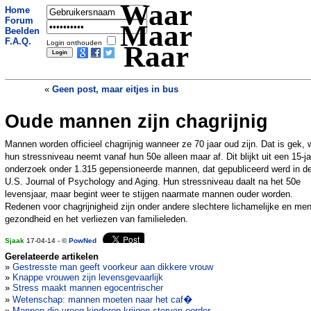
Waar
Home
Forum
Maar
Beelden
F.A.Q.
Login onthouden
Raar
«
Geen post, maar eitjes in bus
Oude mannen zijn chagrijnig
Olifant ontsnapt in Delfzijl
»
Mannen worden officieel chagrijnig wanneer ze 70 jaar oud zijn. Dat is gek, 
hun stressniveau neemt vanaf hun 50e alleen maar af. Dit blijkt uit een 15-ja
onderzoek onder 1.315 gepensioneerde mannen, dat gepubliceerd werd in d
U.S. Journal of Psychology and Aging. Hun stressniveau daalt na het 50e
levensjaar, maar begint weer te stijgen naarmate mannen ouder worden.
Redenen voor chagrijnigheid zijn onder andere slechtere lichamelijke en men
gezondheid en het verliezen van familieleden.
Sjaak
17-04-14 - ©
PowNed
Gerelateerde artikelen
»
Gestresste man geeft voorkeur aan dikkere vrouw
»
Knappe vrouwen zijn levensgevaarlijk
»
Stress maakt mannen egocentrischer
»
Wetenschap: mannen moeten naar het caf�
»
Mannen die vroeg kinderen krijgen sterven eerder