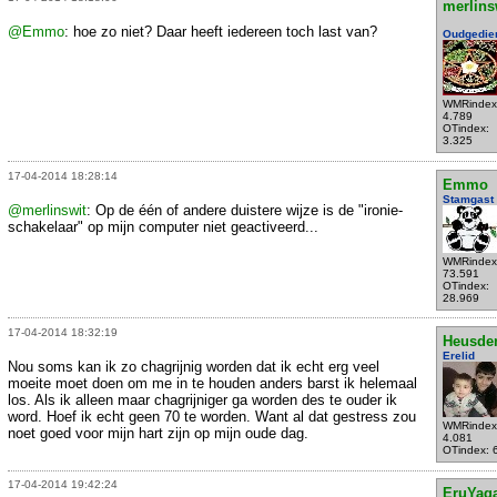
merlins
@Emmo
: hoe zo niet? Daar heeft iedereen toch last van?
Oudgedie
WMRindex
4.789
OTindex:
3.325
17-04-2014 18:28:14
Emmo
Stamgast
@merlinswit
: Op de één of andere duistere wijze is de "ironie-
schakelaar" op mijn computer niet geactiveerd...
WMRindex
73.591
OTindex:
28.969
17-04-2014 18:32:19
Heusde
Erelid
Nou soms kan ik zo chagrijnig worden dat ik echt erg veel
moeite moet doen om me in te houden anders barst ik helemaal
los. Als ik alleen maar chagrijniger ga worden des te ouder ik
word. Hoef ik echt geen 70 te worden. Want al dat gestress zou
WMRindex
noet goed voor mijn hart zijn op mijn oude dag.
4.081
OTindex: 
17-04-2014 19:42:24
EruYag