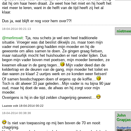
dat hij om haar heen draait. Ze weet hoe het miet en hij hoeft het
niet meer te leren, want in de helft van de tijd heeft zij het al
klaar.
Dus ja, wat blijft er nog voor hem over??!
18-04-2014 00:21:13
nietmee
@merlinswit
: Tja, nou schets je wel een heel traditionele
situatie. Vroeger was dat beslist dikwijls zo, maar toen mijn
vader met pensioen ging hadden mijn moeder en hij de
gewoonte om alles samen te doen. Ze gingen graag fietsen,
maar natuurlijk mocht het huishouden er niet onder lijden. Dus
begon mijn vader boven met poetsen, mijn moeder beneden, ze
kwamen elkaar in de gang tegen...
Mijn vader deed dan de
keldertrap en de deuren van de gang, mijn moeder het toilet en
dan waren ze klaar! 2 uurtjes werk en ze konden weer fietsen!
Of samen boodschappen doen of ergens op de koffie....
Toch is dit alweer 33 jaar geleden...Mijn vader is nu bijna 90 jaar
oud, maar hij doet de was, de afwas en hij zorgt voor mijn
moeder.
Overigens is hij in die tijd zelden chagerijnig geweest....
Laatste edit 18-04-2014 00:22
18-04-2014 00:38:36
John
Grapjas
Is niet van toepassing op mij ben boven de 70 en nooit
chagrijnig.
Oudgedie