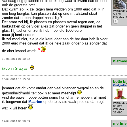
Vandaag nog gelachen en in de kroeg waar ik kwam had de ober
ook de grootste pret.
Dat kwam zo: ik zei tegen hem wedden om 1000 euro dat ik in
WMRindex
een leeg bierglas kan plassen dat op drie mt afstand staat
5.179
zonder dat er een druppel naast ligt?
OTindex: 
Dat staat zei hij, ik plassen en plassen overal tegen aan, de
S
barkrukken op de vloer alles zat onder en geen druppel in het
glas. Hij lachen en zei ik heb mooi die 1000 euro
maar jij bent oerdom.
Ik zei mooi niet, zie je die kerel daar aan de bar daar heb ik voor
2000 euro mee gewed dat ik de hele zaak onder plas zonder dat
de ober kwaad wordt.
18-04-2014 01:10:32
nietmee
@John Grapjas
:
18-04-2014 10:15:00
botte bi
Oudgedie
jammer dat dit komt omdat dan veel vrienden wegvallen en de
gezondheid/mobiliteit ook niet meer meehelpt
vind die ouwe mopperpotten soms hun charme hebben, al moet
ik toegeven dat
Maarten
op de televisie vaak precies dat zegt
WMRindex
90.824
wat ik wil horen
OTindex:
39.090
19-04-2014 00:58:59
merlins