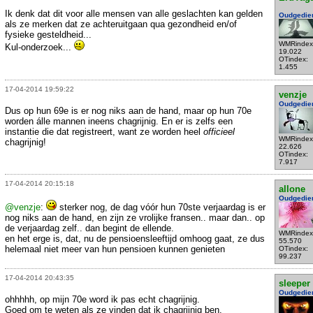
Ik denk dat dit voor alle mensen van alle geslachten kan gelden
Oudgedie
als ze merken dat ze achteruitgaan qua gezondheid en/of
fysieke gesteldheid...
WMRindex
Kul-onderzoek...
19.022
OTindex:
1.455
17-04-2014 19:59:22
venzje
Oudgedie
Dus op hun 69e is er nog niks aan de hand, maar op hun 70e
worden álle mannen ineens chagrijnig. En er is zelfs een
instantie die dat registreert, want ze worden heel
officieel
WMRindex
chagrijnig!
22.626
OTindex:
7.917
17-04-2014 20:15:18
allone
Oudgedie
@venzje
:
sterker nog, de dag vóór hun 70ste verjaardag is er
nog niks aan de hand, en zijn ze vrolijke fransen.. maar dan.. op
de verjaardag zelf.. dan begint de ellende.
WMRindex
en het erge is, dat, nu de pensioensleeftijd omhoog gaat, ze dus
55.570
helemaal niet meer van hun pensioen kunnen genieten
OTindex:
99.237
17-04-2014 20:43:35
sleeper
Oudgedie
ohhhhh, op mijn 70e word ik pas echt chagrijnig.
Goed om te weten als ze vinden dat ik chagrijnig ben.