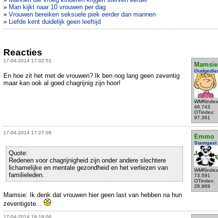
»
Man kijkt naar 10 vrouwen per dag
»
Vrouwen bereiken seksuele piek eerder dan mannen
»
Liefde kent duidelijk geen leeftijd
Reacties
17-04-2014 17:02:51
Mamsie
Oudgedie
En hoe zit het met de vrouwen? Ik ben nog lang geen zeventig
maar kan ook al goed chagrijnig zijn hoor!
WMRindex
46.743
OTindex:
97.361
17-04-2014 17:27:08
Emmo
Stamgast
Quote:
Redenen voor chagrijnigheid zijn onder andere slechtere
lichamelijke en mentale gezondheid en het verliezen van
WMRindex
familieleden.
73.591
OTindex:
28.969
Mamsie: Ik denk dat vrouwen hier geen last van hebben na hun
zeventigste...
17-04-2014 18:18:06