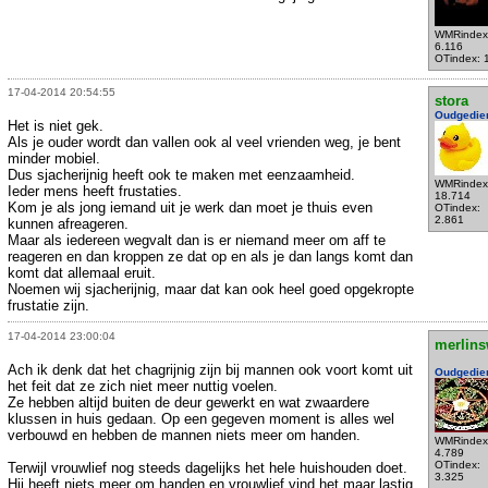
WMRindex
6.116
OTindex: 
17-04-2014 20:54:55
stora
Oudgedie
Het is niet gek.
Als je ouder wordt dan vallen ook al veel vrienden weg, je bent
minder mobiel.
Dus sjacherijnig heeft ook te maken met eenzaamheid.
WMRindex
Ieder mens heeft frustaties.
18.714
Kom je als jong iemand uit je werk dan moet je thuis even
OTindex:
2.861
kunnen afreageren.
Maar als iedereen wegvalt dan is er niemand meer om aff te
reageren en dan kroppen ze dat op en als je dan langs komt dan
komt dat allemaal eruit.
Noemen wij sjacherijnig, maar dat kan ook heel goed opgekropte
frustatie zijn.
17-04-2014 23:00:04
merlins
Ach ik denk dat het chagrijnig zijn bij mannen ook voort komt uit
Oudgedie
het feit dat ze zich niet meer nuttig voelen.
Ze hebben altijd buiten de deur gewerkt en wat zwaardere
klussen in huis gedaan. Op een gegeven moment is alles wel
verbouwd en hebben de mannen niets meer om handen.
WMRindex
4.789
OTindex:
Terwijl vrouwlief nog steeds dagelijks het hele huishouden doet.
3.325
Hij heeft niets meer om handen en vrouwlief vind het maar lastig