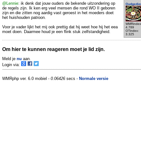
@Lennie
: ik denk dat jouw ouders de bekende uitzondering op
Oudgedie
de regels zijn. Ik ken erg veel mensen die rond WO II geboren
zijn en die zitten nog aardig vast geroest in het moeders doet
het huishouden patroon.
WMRindex
Voor je vader lijkt het mij ook prettig dat hij weet hoe hij het eea
4.789
OTindex:
moet doen. Daarmee houd je een flink stuk zelfstandigheid.
3.325
Om hier te kunnen reageren moet je lid zijn.
Meld je
nu
aan.
Login via:
WMRphp ver. 6.0 mobiel -
0.06426
secs -
Normale versie