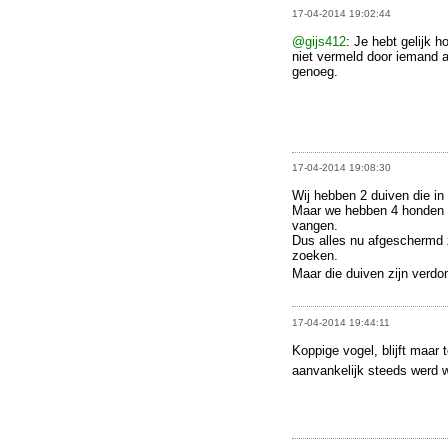
17-04-2014 19:02:44
@gijs412
: Je hebt gelijk 
niet vermeld door iemand aa
genoeg.
17-04-2014 19:08:30
Wij hebben 2 duiven die in 
Maar we hebben 4 honden e
vangen.
Dus alles nu afgeschermd 
zoeken.
Maar die duiven zijn verdo
17-04-2014 19:44:11
Koppige vogel, blijft maar
aanvankelijk steeds werd 