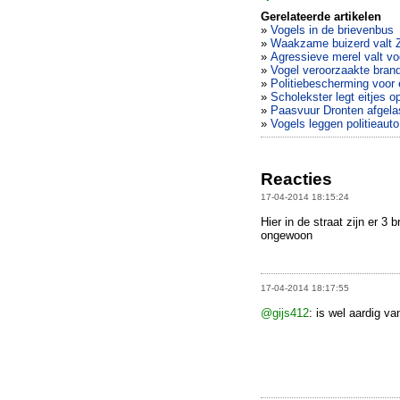
Gerelateerde artikelen
»
Vogels in de brievenbus
»
Waakzame buizerd valt 
»
Agressieve merel valt vo
»
Vogel veroorzaakte bra
»
Politiebescherming voor
»
Scholekster legt eitjes o
»
Paasvuur Dronten afgela
»
Vogels leggen politieauto
Reacties
17-04-2014 18:15:24
Hier in de straat zijn er 3 
ongewoon
17-04-2014 18:17:55
@gijs412
: is wel aardig v