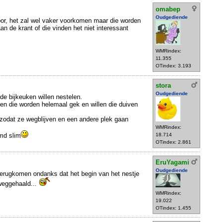
omabep
Oudgediende
hoor, het zal wel vaker voorkomen maar die worden
n de krant of die vinden het niet interessant
WMRindex:
11.355
OTindex: 3.193
stora
Oudgediende
de bijkeuken willen nestelen.
n die worden helemaal gek en willen die duiven
zodat ze wegblijven en een andere plek gaan
WMRindex:
md slim
18.714
OTindex: 2.861
EruYagami
Oudgediende
 terugkomen ondanks dat het begin van het nestje
weggehaald...
WMRindex:
19.022
OTindex: 1.455