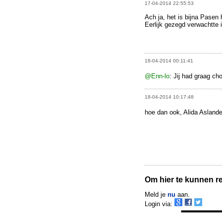
17-04-2014 22:55:53
Ach ja, het is bijna Pasen 
Eerlijk gezegd verwachtte ik
18-04-2014 00:11:41
@Enn-lo
: Jij had graag ch
18-04-2014 10:17:48
hoe dan ook, Alida Aslander
Om hier te kunnen rea
Meld je
nu
aan.
Login via: