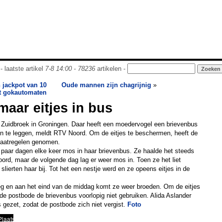
- laatste artikel
7-8 14:00
-
78236
artikelen -
 jackpot van 10
Oude mannen zijn chagrijnig
»
it gokautomaten
maar eitjes in bus
n Zuidbroek in Groningen. Daar heeft een moedervogel een brievenbus
in te leggen, meldt RTV Noord. Om de eitjes te beschermen, heeft de
maatregelen genomen.
 paar dagen elke keer mos in haar brievenbus. Ze haalde het steeds
rd, maar de volgende dag lag er weer mos in. Toen ze het liet
lierten haar bij. Tot het een nestje werd en ze opeens eitjes in de
eg en aan het eind van de middag komt ze weer broeden. Om de eitjes
e postbode de brievenbus voorlopig niet gebruiken. Alida Aslander
 gezet, zodat de postbode zich niet vergist.
Foto