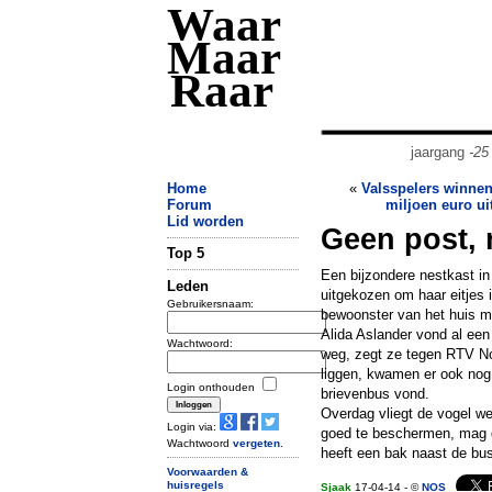
Waar
Maar
Raar
jaargang
-25
Home
«
Valsspelers winnen
Forum
miljoen euro u
Lid worden
Geen post, 
Top 5
Een bijzondere nestkast i
Leden
uitgekozen om haar eitjes 
Gebruikersnaam:
bewoonster van het huis 
Alida Aslander vond al een
Wachtwoord:
weg, zegt ze tegen RTV Noo
liggen, kwamen er ook nog s
Login onthouden
brievenbus vond.
Overdag vliegt de vogel w
Login via:
goed te beschermen, mag d
Wachtwoord
vergeten
.
heeft een bak naast de bus
Voorwaarden &
huisregels
Sjaak
17-04-14 - ©
NOS