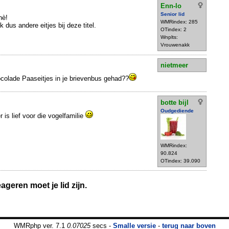
Enn-lo
Senior lid
hè!
WMRindex: 285
 dus andere eitjes bij deze titel.
OTindex: 2
Wnplts:
Vrouwenakk
nietmeer
ocolade Paaseitjes in je brievenbus gehad??
botte bijl
Oudgediende
 is lief voor die vogelfamilie
WMRindex:
90.824
OTindex: 39.090
geren moet je lid zijn.
WMRphp ver. 7.1
0.07025
secs -
Smalle versie
-
terug naar boven