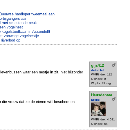
Zeeuwse hardloper tweemaal aan
orbijgangers aan
nd met smeulende peuk
 een vogelnest
p kogelstootbaan in Assendelft
st vanwege vogelnestje
 rijverbod op
gijs412
Actief lid
brievenbussen waar een nestje in zit, niet bijzonder
WMRindex: 112
OTindex: 0
Wnplts: Tilburg
Heusdenaar
Erelid
an die vrouw dat ze de eieren wilt beschermen.
WMRindex: 4.081
OTindex: 64