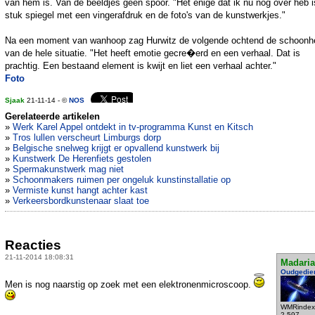
van hem is. Van de beeldjes geen spoor. "Het enige dat ik nu nog over heb i
stuk spiegel met een vingerafdruk en de foto's van de kunstwerkjes."
Na een moment van wanhoop zag Hurwitz de volgende ochtend de schoonh
van de hele situatie. "Het heeft emotie gecre�erd en een verhaal. Dat is
prachtig. Een bestaand element is kwijt en liet een verhaal achter."
Foto
Sjaak
21-11-14 - ©
NOS
Gerelateerde artikelen
»
Werk Karel Appel ontdekt in tv-programma Kunst en Kitsch
»
Tros lullen verscheurt Limburgs dorp
»
Belgische snelweg krijgt er opvallend kunstwerk bij
»
Kunstwerk De Herenfiets gestolen
»
Spermakunstwerk mag niet
»
Schoonmakers ruimen per ongeluk kunstinstallatie op
»
Vermiste kunst hangt achter kast
»
Verkeersbordkunstenaar slaat toe
Reacties
21-11-2014 18:08:31
Madari
Oudgedie
Men is nog naarstig op zoek met een elektronenmicroscoop.
WMRindex
2.597