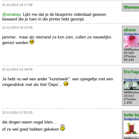
21-11-2014 19:17:06
Weerwo
@omabep
: Lijkt me dat je de blueprints inderdaad gewoon
bewaard die je toen in die printer hebt gestopt.
21-11-2014 20:15:00
allone
Oudgedie
jammer.. maar als niemand ze kon zien, zullen ze nauwelijks
gemist worden
WMRindex
55.585
OTindex:
99.249
21-11-2014 21:18:55
EruYag
Je hebt nu wel een ander "kunstwerk": een spiegeltje met een
Oudgedie
vingerafdruk met als titel 'Oeps'...
WMRindex
19.022
OTindex:
1.455
22-11-2014 17:02:25
botte bi
Oudgedie
die dingen waren nogal klein....
of ze wel goed hebben gekeken
WMRindex