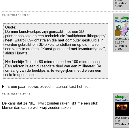
OTindex:
5.605
21-11-2014 18:39:43
omabe
Oudgedie
Quote:
De mini-kunstwerkjes zijn gemaakt met een 3D-
printtechnologie en een techniek die 'multiphoton lithography'
WMRindex
heet, waarbij uv-lichtstralen die met computer gestuurd zijn,
11.357
worden gebruikt om 3D-pixels te stollen en op die manier
OTindex:
een vorm te creëren. "Kunst gecreëerd met kwantumfysica",
3.193
aldus Hurwitz.
Het beeldje Trust is 80 micron breed en 100 micron hoog.
Een micron is een duizendste deel van een millimeter. De
omvang van de beeldjes is te vergelijken met die van een
enkele spermacel
Print een paar nieuwe, zoveel materiaal kost het niet.
21-11-2014 18:42:49
sleeper
Oudgedie
De kans dat ze NIET kwijt zouden raken lijkt me een stuk
kleiner dan dat ze wel kwijt zouden raken.
WMRindex
6.116
OTindex: 