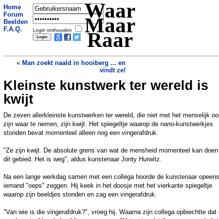
Waar
Home
Forum
Maar
Beelden
F.A.Q.
Login onthouden
Raar
«
Man zoekt naald in hooiberg ... en
vindt ze!
Kleinste kunstwerk ter wereld is
Stem-operaties in opmars in China
»
kwijt
De zeven allerkleinste kunstwerken ter wereld, die niet met het menselijk o
zijn waar te nemen, zijn kwijt. Het spiegeltje waarop de nano-kunstwerkjes
stonden bevat momenteel alleen nog een vingerafdruk.
"Ze zijn kwijt. De absolute grens van wat de mensheid momenteel kan doen
dit gebied. Het is weg", aldus kunstenaar Jonty Hurwitz.
Na een lange werkdag samen met een collega hoorde de kunstenaar opeen
iemand "oeps" zeggen. Hij keek in het doosje met het vierkante spiegeltje
waarop zijn beeldjes stonden en zag een vingerafdruk.
"Van wie is die vingerafdruk?", vroeg hij. Waarna zijn collega opbiechtte dat 