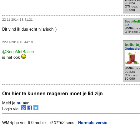
90.824
OTindex:
39.090
22-11-2014 18:41:21
SoepMetB
Lid
WMRindex
Dit vind ik dus echt hilarisch:')
OTindex: 
22-11-2014 18:44:18
botte bi
Oudgedie
@SoepMetBallen
:
is het ook
WMRindex
90.824
OTindex:
39.090
Om hier te kunnen reageren moet je lid zijn.
Meld je
nu
aan.
Login via:
WMRphp ver. 6.0 mobiel -
0.01162
secs -
Normale versie