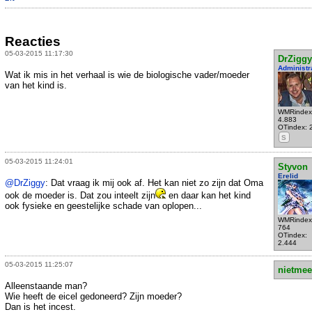
Reacties
05-03-2015 11:17:30
DrZiggy
Administr
Wat ik mis in het verhaal is wie de biologische vader/moeder
van het kind is.
WMRindex
4.883
OTindex: 
S
05-03-2015 11:24:01
Styvon
Erelid
@DrZiggy
: Dat vraag ik mij ook af. Het kan niet zo zijn dat Oma
ook de moeder is. Dat zou inteelt zijn
en daar kan het kind
ook fysieke en geestelijke schade van oplopen...
WMRindex
764
OTindex:
2.444
05-03-2015 11:25:07
nietmee
Alleenstaande man?
Wie heeft de eicel gedoneerd? Zijn moeder?
Dan is het incest.