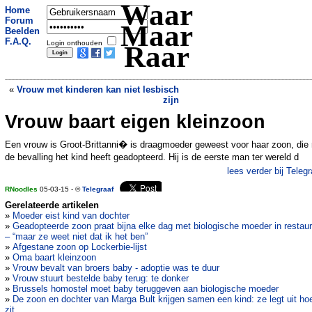
Waar
Home
Forum
Maar
Beelden
F.A.Q.
Login onthouden
Raar
«
Vrouw met kinderen kan niet lesbisch
zijn
Vrouw baart eigen kleinzoon
23 km/u te hard: dat is dan 54.000 euro,
alstublieft
»
Een vrouw is Groot-Brittanni� is draagmoeder geweest voor haar zoon, die
de bevalling het kind heeft geadopteerd. Hij is de eerste man ter wereld d
lees verder bij Telegr
RNoodles
05-03-15 - ©
Telegraaf
Gerelateerde artikelen
»
Moeder eist kind van dochter
»
Geadopteerde zoon praat bijna elke dag met biologische moeder in restau
– “maar ze weet niet dat ik het ben”
»
Afgestane zoon op Lockerbie-lijst
»
Oma baart kleinzoon
»
Vrouw bevalt van broers baby - adoptie was te duur
»
Vrouw stuurt bestelde baby terug: te donker
»
Brussels homostel moet baby teruggeven aan biologische moeder
»
De zoon en dochter van Marga Bult krijgen samen een kind: ze legt uit ho
zit