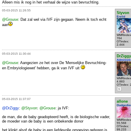
Alleen mis ik nog in het verhaal de wijze van bevruchting.
05-03-2015 11:26:55
Styvon
Erelid
@Grouse
: Dat zal wel via IVF zijn gegaan. Neem ik toch echt
aan
WMRindex
764
OTindex:
2.444
05-03-2015 11:30:44
DrZiggy
Administr
@Grouse
: Aangezien ze het over De 'Menselijke Bevruchting-
en Embryiologiewet' hebben, ga ik van IVF uit
WMRindex
4.883
OTindex: 
S
05-03-2015 11:37:07
allone
Oudgedie
@DrZiggy
:
@Styvon
:
@Grouse
: ja IVF:
de man, die de baby geadopteerd heeft, is de biologische vader,
WMRindex
de moeder van de baby is een onbekende donor
55.568
OTindex:
het klinkt alsof de baby in een liefdevolle omgeving geboren is..
99.233