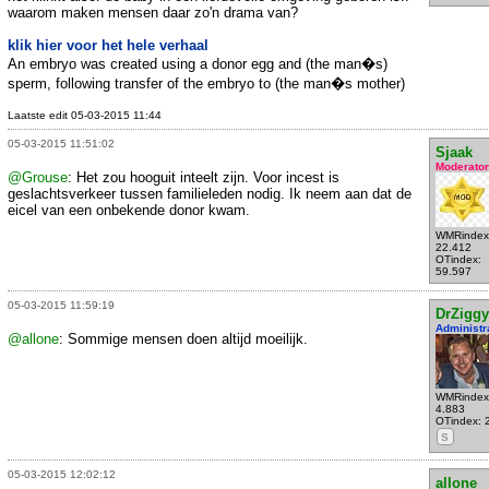
waarom maken mensen daar zo'n drama van?
klik hier voor het hele verhaal
An embryo was created using a donor egg and (the man�s)
sperm, following transfer of the embryo to (the man�s mother)
Laatste edit 05-03-2015 11:44
05-03-2015 11:51:02
Sjaak
Moderator
@Grouse
: Het zou hooguit inteelt zijn. Voor incest is
geslachtsverkeer tussen familieleden nodig. Ik neem aan dat de
eicel van een onbekende donor kwam.
WMRindex
22.412
OTindex:
59.597
05-03-2015 11:59:19
DrZiggy
Administr
@allone
: Sommige mensen doen altijd moeilijk.
WMRindex
4.883
OTindex: 
S
05-03-2015 12:02:12
allone