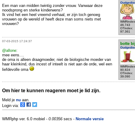
Oudgedie
Een man van midden twintig zonder vrouw. Vanwaar deze
noodsprong en sterke kinderwens?
Ik vind het een heel vreemd verhaal, er zijn toch genoeg
vrouwen op de wereld of heeft deze man soms niets met
WMRindex
vrouwen?
46.743
OTindex:
97.361
07-03-2015 17:24:37
botte bi
Oudgedie
@allone
:
mee eens....
de oma is alleen draagmoeder, niet de biologische moeder van
haar kleinkind, dus incest of inteelt is niet aan de orde, wel een
WMRindex
liefdevolle oma
90.824
OTindex:
39.090
Om hier te kunnen reageren moet je lid zijn.
Meld je
nu
aan.
Login via:
WMRphp ver. 6.0 mobiel -
0.00356
secs -
Normale versie