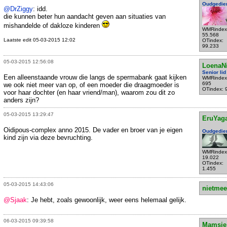
Oudgedie
@DrZiggy
: idd.
die kunnen beter hun aandacht geven aan situaties van
mishandelde of dakloze kinderen
WMRindex
55.568
Laatste edit 05-03-2015 12:02
OTindex:
99.233
05-03-2015 12:56:08
LoenaN
Senior lid
Een alleenstaande vrouw die langs de spermabank gaat kijken
WMRindex
695
we ook niet meer van op, of een moeder die draagmoeder is
OTindex: 
voor haar dochter (en haar vriend/man), waarom zou dit zo
anders zijn?
05-03-2015 13:29:47
EruYag
Oidipous-complex anno 2015. De vader en broer van je eigen
Oudgedie
kind zijn via deze bevruchting.
WMRindex
19.022
OTindex:
1.455
05-03-2015 14:43:06
nietmee
@Sjaak
: Je hebt, zoals gewoonlijk, weer eens helemaal gelijk.
06-03-2015 09:39:58
Mamsie