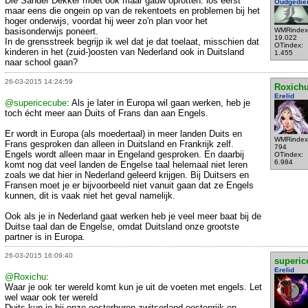
Die Sander Dekker moet ook maar gauw oprotten: los eerst
Oudgedie
maar eens die ongein op van de rekentoets en problemen bij het
hoger onderwijs, voordat hij weer zo'n plan voor het
basisonderwijs poneert.
WMRindex
19.022
In de grensstreek begrijp ik wel dat je dat toelaat, misschien dat
OTindex:
kinderen in het (zuid-)oosten van Nederland ook in Duitsland
1.455
naar school gaan?
26-03-2015 14:24:59
Roxich
Erelid
@supericecube
: Als je later in Europa wil gaan werken, heb je
toch écht meer aan Duits of Frans dan aan Engels.
Er wordt in Europa (als moedertaal) in meer landen Duits en
WMRindex
Frans gesproken dan alleen in Duitsland en Frankrijk zelf.
794
Engels wordt alleen maar in Engeland gesproken. En daarbij
OTindex:
6.984
komt nog dat veel landen de Engelse taal helemaal niet leren
zoals we dat hier in Nederland geleerd krijgen. Bij Duitsers en
Fransen moet je er bijvoorbeeld niet vanuit gaan dat ze Engels
kunnen, dit is vaak niet het geval namelijk.
Ook als je in Nederland gaat werken heb je veel meer baat bij de
Duitse taal dan de Engelse, omdat Duitsland onze grootste
partner is in Europa.
26-03-2015 16:09:40
superic
Erelid
@Roxichu
:
Waar je ook ter wereld komt kun je uit de voeten met engels. Let
wel waar ook ter wereld
Duits kun je bij onze oosterburen zwitserland oostenrijk en