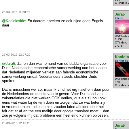
OTindex: 
26-03-2015 11:58:56
Jura6
Erelid
@Kooldioxide
: En daarom spreken ze ook bijna geen Engels
daar
WMRindex
3.151
OTindex:
2.078
26-03-2015 12:07:22
Kooldio
Senior lid
@Jura6
: Ja, en dan was iemand van de blabla organisatie voor
Duits-Nederlandse economische samenwerking aan het klagen
dat Nederland miljarden verliest aan falende economische
samenwerking omdat Nederlanders steeds slechter Duits
WMRindex
spreken.
950
OTindex: 
Dat is misschien wel zo, maar ik vind het erg naief om daar puur
de Nederlanders de schuld van te geven. Voor Duitsland zijn
zakenrelaties die niet werken OOK verlies, dus als zij nou ook
eens wat water bij de wijn doen en zorgen dat ze wat beter zijn
in vreemde talen... of zich niet zouden laten afleiden door het
feit dat er af en toe een mailtje door google translate moet... dan
zou je volgens mij dat probleem een heel eind kunnen oplossen.
26-03-2015 12:13:23
Jura6