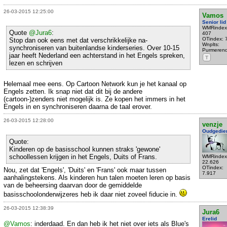
26-03-2015 12:25:00
Vamos
Senior lid
WMRindex
Quote
@Jura6
:
407
OTindex: 
Stop dan ook eens met dat verschrikkelijke na-
Wnplts:
synchroniseren van buitenlandse kinderseries. Over 10-15
Purmeren
jaar heeft Nederland een achterstand in het Engels spreken,
T
lezen en schrijven
Helemaal mee eens. Op Cartoon Network kun je het kanaal op
Engels zetten. Ik snap niet dat dit bij de andere
(cartoon-)zenders niet mogelijk is. Ze kopen het immers in het
Engels in en synchroniseren daarna de taal erover.
26-03-2015 12:28:00
venzje
Oudgedie
Quote:
Kinderen op de basisschool kunnen straks 'gewone'
schoollessen krijgen in het Engels, Duits of Frans.
WMRindex
22.626
OTindex:
Nou, zet dat 'Engels', 'Duits' en 'Frans' ook maar tussen
7.917
aanhalingstekens. Als kinderen hun talen moeten leren op basis
van de beheersing daarvan door de gemiddelde
basisschoolonderwijzeres heb ik daar niet zoveel fiducie in.
26-03-2015 12:38:39
Jura6
Erelid
@Vamos
: inderdaad. En dan heb ik het niet over iets als Blue's