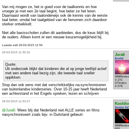
Van mij mogen ze, het is goed voor de taalkennis en hoe
vroeger je met een 2e taal begint, hoe beter ze het leren.
Daarnaast wordt van taalonderwijs ook de kennis van de eerste
taal beter, omdat het taalgebied van de hersenen zich daardoor
sterker ontwikkelt.
Niet alle basisscholen zullen dit aanbieden, dus de keus blijft bij
de ouders. Alleen komt er een nieuwe keuzemogelijkheid bij.
Laatste edit 26-03-2015 11:50
26-03-2015 11:50:31
Jura6
Erelid
Quote:
Uit onderzoek blijkt dat kinderen die al op jonge leeftijd actief
met een andere taal bezig zijn, die tweede taal sneller
WMRindex
oppikken.
3.151
OTindex:
Stop dan ook eens met dat verschrikkelijke na-synchroniseren
2.078
van buitenlandse kinderseries. Over 10-15 jaar heeft Nederland
een achterstand in het Engels spreken, lezen en schrijven
26-03-2015 11:53:27
Kooldio
Senior lid
@Jura6
: Wees blij dat Nederland niet ALLE series en films
nasynchroniseert zoals bijv. in Duitsland gebeurt.
WMRindex
950