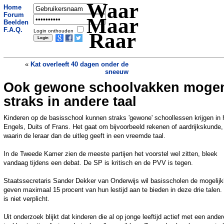
Waar
Home
Forum
Maar
Beelden
F.A.Q.
Login onthouden
Raar
«
Kat overleeft 40 dagen onder de
sneeuw
Ook gewone schoolvakken moge
Treinreiziger bedankt NS-personeel met
protestbrief
»
straks in andere taal
Kinderen op de basisschool kunnen straks 'gewone' schoollessen krijgen in 
Engels, Duits of Frans. Het gaat om bijvoorbeeld rekenen of aardrijkskunde,
waarin de leraar dan de uitleg geeft in een vreemde taal.
In de Tweede Kamer zien de meeste partijen het voorstel wel zitten, bleek
vandaag tijdens een debat. De SP is kritisch en de PVV is tegen.
Staatssecretaris Sander Dekker van Onderwijs wil basisscholen de mogelijk
geven maximaal 15 procent van hun lestijd aan te bieden in deze drie talen.
is niet verplicht.
Uit onderzoek blijkt dat kinderen die al op jonge leeftijd actief met een ander