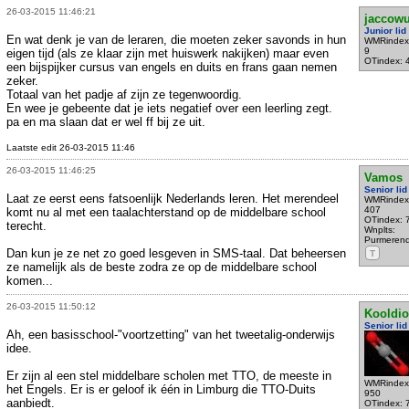
26-03-2015 11:46:21
jaccowu
Junior lid
En wat denk je van de leraren, die moeten zeker savonds in hun
WMRindex
9
eigen tijd (als ze klaar zijn met huiswerk nakijken) maar even
OTindex: 
een bijspijker cursus van engels en duits en frans gaan nemen
zeker.
Totaal van het padje af zijn ze tegenwoordig.
En wee je gebeente dat je iets negatief over een leerling zegt.
pa en ma slaan dat er wel ff bij ze uit.
Laatste edit 26-03-2015 11:46
26-03-2015 11:46:25
Vamos
Senior lid
Laat ze eerst eens fatsoenlijk Nederlands leren. Het merendeel
WMRindex
407
komt nu al met een taalachterstand op de middelbare school
OTindex: 
terecht.
Wnplts:
Purmeren
Dan kun je ze net zo goed lesgeven in SMS-taal. Dat beheersen
T
ze namelijk als de beste zodra ze op de middelbare school
komen...
26-03-2015 11:50:12
Kooldio
Senior lid
Ah, een basisschool-"voortzetting" van het tweetalig-onderwijs
idee.
Er zijn al een stel middelbare scholen met TTO, de meeste in
WMRindex
het Engels. Er is er geloof ik één in Limburg die TTO-Duits
950
aanbiedt.
OTindex: 