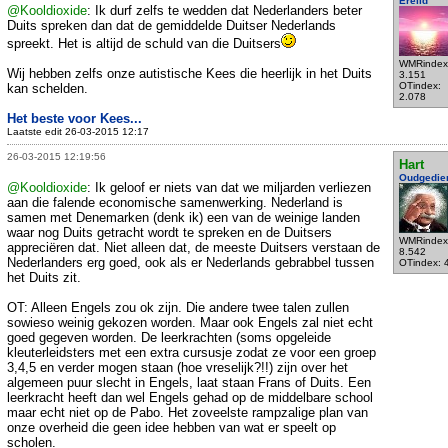
Erelid
@Kooldioxide
: Ik durf zelfs te wedden dat Nederlanders beter
Duits spreken dan dat de gemiddelde Duitser Nederlands
spreekt. Het is altijd de schuld van die Duitsers
WMRindex
Wij hebben zelfs onze autistische Kees die heerlijk in het Duits
3.151
OTindex:
kan schelden.
2.078
Het beste voor Kees...
Laatste edit 26-03-2015 12:17
26-03-2015 12:19:56
Hart
Oudgedie
@Kooldioxide
: Ik geloof er niets van dat we miljarden verliezen
aan die falende economische samenwerking. Nederland is
samen met Denemarken (denk ik) een van de weinige landen
waar nog Duits getracht wordt te spreken en de Duitsers
WMRindex
appreciëren dat. Niet alleen dat, de meeste Duitsers verstaan de
8.542
Nederlanders erg goed, ook als er Nederlands gebrabbel tussen
OTindex: 
het Duits zit.
OT: Alleen Engels zou ok zijn. Die andere twee talen zullen
sowieso weinig gekozen worden. Maar ook Engels zal niet echt
goed gegeven worden. De leerkrachten (soms opgeleide
kleuterleidsters met een extra cursusje zodat ze voor een groep
3,4,5 en verder mogen staan (hoe vreselijk?!!) zijn over het
algemeen puur slecht in Engels, laat staan Frans of Duits. Een
leerkracht heeft dan wel Engels gehad op de middelbare school
maar echt niet op de Pabo. Het zoveelste rampzalige plan van
onze overheid die geen idee hebben van wat er speelt op
scholen.