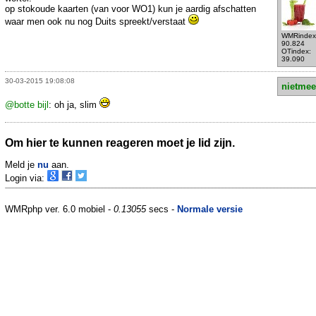
op stokoude kaarten (van voor WO1) kun je aardig afschatten
waar men ook nu nog Duits spreekt/verstaat
WMRindex
90.824
OTindex:
39.090
30-03-2015 19:08:08
nietmee
@botte bijl
: oh ja, slim
Om hier te kunnen reageren moet je lid zijn.
Meld je
nu
aan.
Login via:
WMRphp ver. 6.0 mobiel -
0.13055
secs -
Normale versie