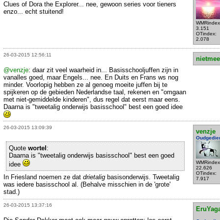
Clues of Dora the Explorer... nee, gewoon series voor tieners
enzo... echt stuitend!
WMRindex
3.151
OTindex:
2.078
26-03-2015 12:56:11
nietmee
@venzje
: daar zit veel waarheid in... Basisschooljuffen zijn in
vanalles goed, maar Engels... nee. En Duits en Frans ws nog
minder. Voorlopig hebben ze al genoeg moeite juffen bij te
spijkeren op de gebieden Nederlandse taal, rekenen en "omgaan
met niet-gemiddelde kinderen", dus regel dat eerst maar eens.
Daarna is "tweetalig onderwijs basisschool" best een goed idee
26-03-2015 13:09:39
venzje
Oudgedie
Quote
wortel
:
Daarna is "tweetalig onderwijs basisschool" best een goed
WMRindex
idee
22.626
OTindex:
In Friesland noemen ze dat
drietalig
basisonderwijs. Tweetalig
7.917
was iedere basisschool al. (Behalve misschien in de 'grote'
stad.)
26-03-2015 13:37:16
EruYag