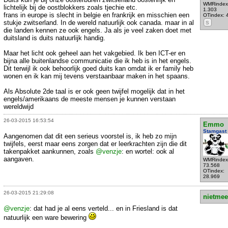
WMRindex
lichtelijk bij de oostblokkers zoals tjechie etc.
1.303
frans in europe is slecht in belgie en frankrijk en misschien een
OTindex: 
stukje zwitserland. In de wereld natuurlijk ook canada. maar in al
S
die landen kennen ze ook engels. Ja als je veel zaken doet met
duitsland is duits natuurlijk handig.
Maar het licht ook geheel aan het vakgebied. Ik ben ICT-er en
bijna alle buitenlandse communicatie die ik heb is in het engels.
Dit terwijl ik ook behoorlijk goed duits kan omdat ik er family heb
wonen en ik kan mij tevens verstaanbaar maken in het spaans.
Als Absolute 2de taal is er ook geen twijfel mogelijk dat in het
engels/amerikaans de meeste mensen je kunnen verstaan
wereldwijd
26-03-2015 16:53:54
Emmo
Stamgast
Aangenomen dat dit een serieus voorstel is, ik heb zo mijn
twijfels, eerst maar eens zorgen dat er leerkrachten zijn die dit
takenpakket aankunnen, zoals
@venzje
: en wortel: ook al
aangaven.
WMRindex
73.568
OTindex:
28.969
26-03-2015 21:29:08
nietmee
@venzje
: dat had je al eens verteld... en in Friesland is dat
natuurlijk een ware bewering