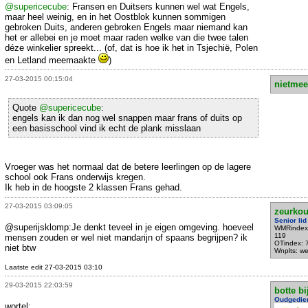
@supericecube
: Fransen en Duitsers kunnen wel wat Engels,
maar heel weinig, en in het Oostblok kunnen sommigen
gebroken Duits, anderen gebroken Engels maar niemand kan
het er allebei en je moet maar raden welke van die twee talen
déze winkelier spreekt... (of, dat is hoe ik het in Tsjechië, Polen
en Letland meemaakte
)
27-03-2015 00:15:04
nietmee
Quote
@supericecube
:
engels kan ik dan nog wel snappen maar frans of duits op
een basisschool vind ik echt de plank misslaan
Vroeger was het normaal dat de betere leerlingen op de lagere
school ook Frans onderwijs kregen.
Ik heb in de hoogste 2 klassen Frans gehad.
27-03-2015 03:09:05
zeurko
Senior lid
@superijsklomp:Je denkt teveel in je eigen omgeving. hoeveel
WMRindex
119
mensen zouden er wel niet mandarijn of spaans begrijpen? ik
OTindex: 
niet btw
Wnplts: we
Laatste edit 27-03-2015 03:10
29-03-2015 22:03:59
botte bi
Oudgedie
wortel: