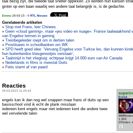
taal bezig zijn, die tweede taal sneller oppikken. Zo worden hun kansen stra
groter op een baan waarbij een andere taal belangrijk is, is de gedachte.
Emmo
26-03-15 - ©
RTL Nieuws
Gerelateerde artikelen
»
Stop met Frans, leer Chinees
»
Geen «cloud gaming», maar «jeu video en nuage»: Franse taalwaakhond w
van Engelse termen in gaming
»
Treinbegeleider roept om in dertien talen
»
Prostituees in schoolbanken om WK
»
SPD heeft goed idee: ‘Vervang Engelse voor Turkse les, dan kunnen kind
hun buitenlandse klasgenootjes verstaan’,
»
Taalstrijd in het vliegtuig: echtpaar krijgt 14.000 euro van Air Canada
»
Nederlands in films is meestal Duits
»
Fiets stamt af van paard
Reacties
26-03-2015 11:25:43
superic
Erelid
engels kan ik dan nog wel snappen maar frans of duits op een
basisschool vind ik echt de plank misslaan
iedereen kent engels maar niet iedereen kent die andere twee
wel vervelende talen
WMRindex
1.303
OTindex: 
S