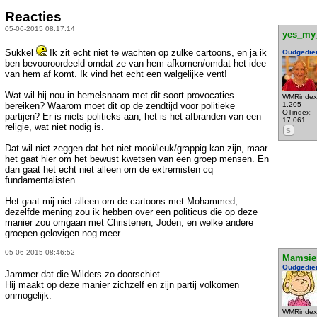
Reacties
05-06-2015 08:17:14
yes_my
Sukkel
Ik zit echt niet te wachten op zulke cartoons, en ja ik
Oudgedie
ben bevooroordeeld omdat ze van hem afkomen/omdat het idee
van hem af komt. Ik vind het echt een walgelijke vent!
Wat wil hij nou in hemelsnaam met dit soort provocaties
WMRindex
bereiken? Waarom moet dit op de zendtijd voor politieke
1.205
OTindex:
partijen? Er is niets politieks aan, het is het afbranden van een
17.061
religie, wat niet nodig is.
S
Dat wil niet zeggen dat het niet mooi/leuk/grappig kan zijn, maar
het gaat hier om het bewust kwetsen van een groep mensen. En
dan gaat het echt niet alleen om de extremisten cq
fundamentalisten.
Het gaat mij niet alleen om de cartoons met Mohammed,
dezelfde mening zou ik hebben over een politicus die op deze
manier zou omgaan met Christenen, Joden, en welke andere
groepen gelovigen nog meer.
05-06-2015 08:46:52
Mamsie
Oudgedie
Jammer dat die Wilders zo doorschiet.
Hij maakt op deze manier zichzelf en zijn partij volkomen
onmogelijk.
WMRindex