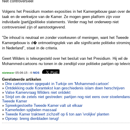
Niet controversieel
Volgens het Presidium moeten exposities in het Kamergebouw gaan over de
taak en de werkwijze van de Kamer. Ze mogen geen platform zijn voor
individuele (partij)politieke statements. Verder mag het onderwerp niet
controversieel zijn of aanstootgevend.
"De inhoud is neutraal en zonder voorkeuren of meningen, want het Tweede
Kamergebouw is d� ontmoetingsplek van alle significante politieke stromin
in Nederland", staat in de criteria.
Geert Wilders is teleurgesteld over het besluit van het Presidium. Hij wil de
Mohammed-cartoons nu tonen in de zendtijd voor politieke partijen op televis
nietmeer
05-06-15 - ©
NOS
Gerelateerde artikelen
»
Drie cartoonisten opgepakt in Turkije om 'Mohammed-cartoon'
»
Ontdekking oude Korantekst kan geschiedenis islam doen herschrijven
»
Valse Kamervraag Wilders niet ontdekt
»
Strijd om de zetels niet gestreden: partijen nog niet eens over stoelendans
Tweede Kamer
»
Spreekgestoelte Tweede Kamer valt uit elkaar
»
Kamerleden spijbelen massaal
»
Tweede Kamer trakteert zichzelf op 6 ton aan 'vrolijke' planten
»
Oproep: breng dienbladen terug!