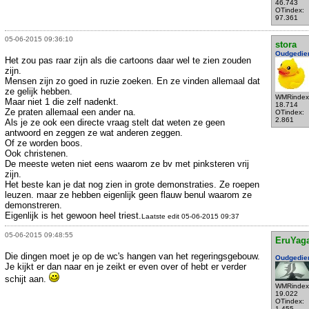
46.743
OTindex:
97.361
05-06-2015 09:36:10
stora
Oudgedie
Het zou pas raar zijn als die cartoons daar wel te zien zouden
zijn.
Mensen zijn zo goed in ruzie zoeken. En ze vinden allemaal dat
ze gelijk hebben.
WMRindex
Maar niet 1 die zelf nadenkt.
18.714
Ze praten allemaal een ander na.
OTindex:
2.861
Als je ze ook een directe vraag stelt dat weten ze geen
antwoord en zeggen ze wat anderen zeggen.
Of ze worden boos.
Ook christenen.
De meeste weten niet eens waarom ze bv met pinksteren vrij
zijn.
Het beste kan je dat nog zien in grote demonstraties. Ze roepen
leuzen. maar ze hebben eigenlijk geen flauw benul waarom ze
demonstreren.
Eigenlijk is het gewoon heel triest.
Laatste edit 05-06-2015 09:37
05-06-2015 09:48:55
EruYag
Die dingen moet je op de wc's hangen van het regeringsgebouw.
Oudgedie
Je kijkt er dan naar en je zeikt er even over of hebt er verder
schijt aan.
WMRindex
19.022
OTindex:
1.455