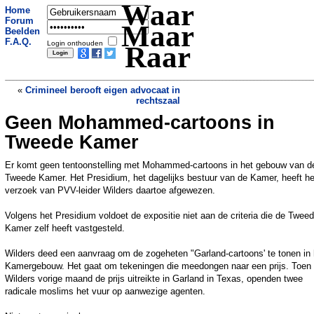
Waar
Home
Forum
Maar
Beelden
F.A.Q.
Login onthouden
Raar
«
Crimineel berooft eigen advocaat in
rechtszaal
Geen Mohammed-cartoons in
Tank rijdt over Duitse lesauto heen
»
Tweede Kamer
Er komt geen tentoonstelling met Mohammed-cartoons in het gebouw van d
Tweede Kamer. Het Presidium, het dagelijks bestuur van de Kamer, heeft he
verzoek van PVV-leider Wilders daartoe afgewezen.
Volgens het Presidium voldoet de expositie niet aan de criteria die de Twee
Kamer zelf heeft vastgesteld.
Wilders deed een aanvraag om de zogeheten "Garland-cartoons' te tonen in 
Kamergebouw. Het gaat om tekeningen die meedongen naar een prijs. Toen
Wilders vorige maand de prijs uitreikte in Garland in Texas, openden twee
radicale moslims het vuur op aanwezige agenten.