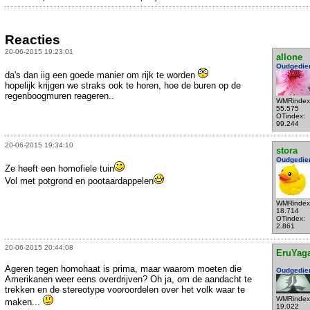
Reacties
20-06-2015 19:23:01
allone
Oudgedie
da's dan iig een goede manier om rijk te worden
hopelijk krijgen we straks ook te horen, hoe de buren op de
regenboogmuren reageren..
WMRindex
55.575
OTindex:
99.244
20-06-2015 19:34:10
stora
Oudgedie
Ze heeft een homofiele tuin
Vol met potgrond en pootaardappelen
WMRindex
18.714
OTindex:
2.861
20-06-2015 20:44:08
EruYag
Ageren tegen homohaat is prima, maar waarom moeten die
Oudgedie
Amerikanen weer eens overdrijven? Oh ja, om de aandacht te
trekken en de stereotype vooroordelen over het volk waar te
WMRindex
maken...
19.022