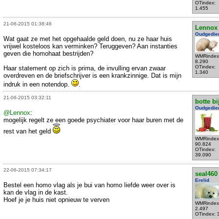
OTindex:
1.455
21-06-2015 01:38:46
Lennox
Oudgedie
Wat gaat ze met het opgehaalde geld doen, nu ze haar huis
vrijwel kosteloos kan verminken? Teruggeven? Aan instanties
geven die homohaat bestrijden?
WMRindex
8.290
OTindex:
Haar statement op zich is prima, de invulling ervan zwaar
1.340
overdreven en de briefschrijver is een krankzinnige. Dat is mijn
indruk in een notendop.
.
21-06-2015 03:32:11
botte bi
Oudgedie
@Lennox
:
mogelijk regelt ze een goede psychiater voor haar buren met de
rest van het geld
WMRindex
90.824
OTindex:
39.090
22-06-2015 07:34:17
seal460
Erelid
Bestel een homo vlag als je bui van homo liefde weer over is
kan de vlag in de kast.
Hoef je je huis niet opnieuw te verven
WMRindex
2.497
OTindex: 