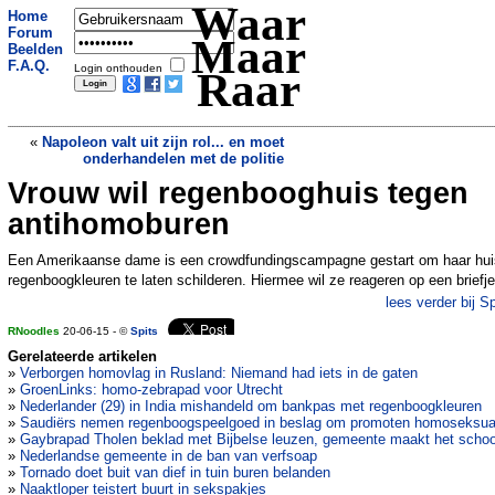
Waar
Home
Forum
Maar
Beelden
F.A.Q.
Login onthouden
Raar
«
Napoleon valt uit zijn rol... en moet
onderhandelen met de politie
Vrouw wil regenbooghuis tegen
Mysterieuze kater uit Australi� duikt op
in Noord-Ierland
»
antihomoburen
Een Amerikaanse dame is een crowdfundingscampagne gestart om haar hui
regenboogkleuren te laten schilderen. Hiermee wil ze reageren op een briefje
lees verder bij Sp
RNoodles
20-06-15 - ©
Spits
Gerelateerde artikelen
»
Verborgen homovlag in Rusland: Niemand had iets in de gaten
»
GroenLinks: homo-zebrapad voor Utrecht
»
Nederlander (29) in India mishandeld om bankpas met regenboogkleuren
»
Saudiërs nemen regenboogspeelgoed in beslag om promoten homoseksuali
»
Gaybrapad Tholen beklad met Bijbelse leuzen, gemeente maakt het scho
»
Nederlandse gemeente in de ban van verfsoap
»
Tornado doet buit van dief in tuin buren belanden
»
Naaktloper teistert buurt in sekspakjes