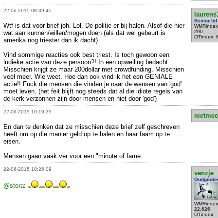
22-06-2015 08:39:45
laurens
Senior lid
Wtf is dat voor brief joh. Lol. De politie er bij halen. Alsof die hier
WMRindex
290
wat aan kunnen/willen/mogen doen (als dat wel gebeurt is
OTindex: 
amerika nog triester dan ik dacht)
Vind sommige reacties ook best triest. Is toch gewoon een
ludieke actie van deze persoon?! In een opwelling bedacht.
Misschien krijgt ze maar 200dollar met crowdfunding. Misschien
veel meer. Wie weet. Hoe dan ook vind ik het een GENIALE
actie!! Fuck die mensen die vinden je naar de wensen van 'god'
moet leven. (het feit blijft nog steeds dat al die idiote regels van
de kerk verzonnen zijn door mensen en niet door 'god')
22-06-2015 10:19:35
nietmee
En dan te denken dat ze misschien deze brief zelf geschreven
heeft om op die manier geld op te halen en haar faam op te
eisen.
Mensen gaan vaak ver voor een "minute of fame.
22-06-2015 10:26:09
venzje
Oudgedie
@stora
:
WMRindex
22.626
OTindex: