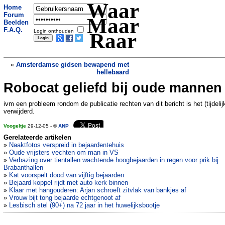
Waar
Home
Forum
Maar
Beelden
F.A.Q.
Login onthouden
Raar
«
Amsterdamse gidsen bewapend met
hellebaard
Robocat geliefd bij oude mannen
Dode echtgenoot in koffer
»
ivm een probleem rondom de publicatie rechten van dit bericht is het (tijdelij
verwijderd.
Voogeltje
29-12-05 - ©
ANP
Gerelateerde artikelen
»
Naaktfotos verspreid in bejaardentehuis
»
Oude vrijsters vechten om man in VS
»
Verbazing over tientallen wachtende hoogbejaarden in regen voor prik bij
Brabanthallen
»
Kat voorspelt dood van vijftig bejaarden
»
Bejaard koppel rijdt met auto kerk binnen
»
Klaar met hangouderen: Arjan schroeft zitvlak van bankjes af
»
Vrouw bijt tong bejaarde echtgenoot af
»
Lesbisch stel (90+) na 72 jaar in het huwelijksbootje