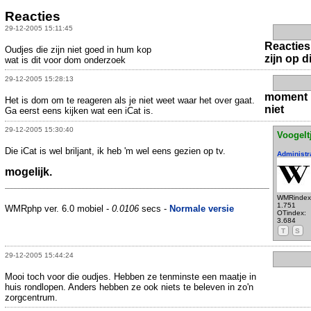
Reacties
29-12-2005 15:11:45
Reacties
Oudjes die zijn niet goed in hum kop
zijn op di
wat is dit voor dom onderzoek
29-12-2005 15:28:13
moment
Het is dom om te reageren als je niet weet waar het over gaat.
niet
Ga eerst eens kijken wat een iCat is.
29-12-2005 15:30:40
Voogelt
Die iCat is wel briljant, ik heb 'm wel eens gezien op tv.
Administr
mogelijk.
WMRindex
1.751
WMRphp ver. 6.0 mobiel -
0.0106
secs -
Normale versie
OTindex:
3.684
T
S
29-12-2005 15:44:24
Mooi toch voor die oudjes. Hebben ze tenminste een maatje in
huis rondlopen. Anders hebben ze ook niets te beleven in zo'n
zorgcentrum.