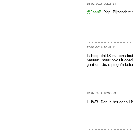
15-02-2016 09:15:14
@JaapB
: Yep. Bijzondere 
15-02-2016 18:49:11
Ik hoop dat IS nu eens laat
bestaat, maar ook uit goe
gaat om deze pinguïn kolon
15-02-2016 18:53:09
HHWB: Dan is het geen IJS