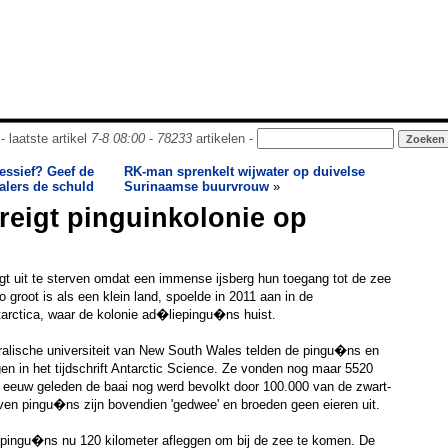
- laatste artikel
7-8 08:00
-
78233
artikelen -
essief? Geef de
RK-man sprenkelt wijwater op duivelse
alers de schuld
Surinaamse buurvrouw
»
reigt pinguinkolonie op
gt uit te sterven omdat een immense ijsberg hun toegang tot de zee
zo groot is als een klein land, spoelde in 2011 aan in de
rctica, waar de kolonie ad�liepingu�ns huist.
alische universiteit van New South Wales telden de pingu�ns en
en in het tijdschrift Antarctic Science. Ze vonden nog maar 5520
n eeuw geleden de baai nog werd bevolkt door 100.000 van de zwart-
ven pingu�ns zijn bovendien 'gedwee' en broeden geen eieren uit.
 pingu�ns nu 120 kilometer afleggen om bij de zee te komen. De