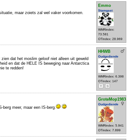
Emmo
Stamgast
situatie, maar zoiets zal wel vaker voorkomen.
WMRindex:
73.581
OTindex: 28.969
HHWB
Oudgediende
 zien dat het moslim geloof niet alleen uit geweld
dheid en dat de HELE IS beweging naar Antarctica
ie te redden!
WMRindex: 6.398
OTindex: 147
T
S
GroteMop1983
Oudgediende
-berg meer, maar een IS-berg.
WMRindex: 5.941
OTindex: 7.899