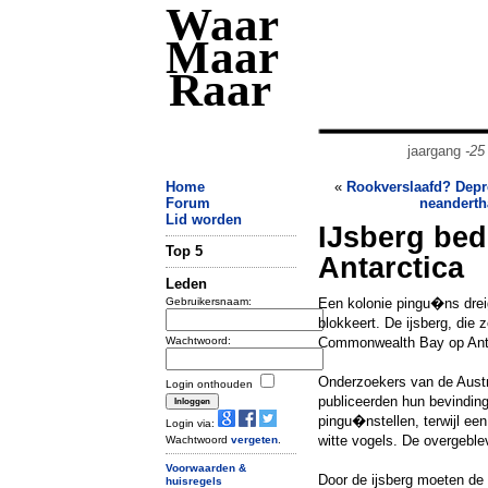
Waar
Maar
Raar
jaargang
-25
Home
«
Rookverslaafd? Depr
Forum
neanderth
Lid worden
IJsberg bed
Top 5
Antarctica
Leden
Gebruikersnaam:
Een kolonie pingu�ns drei
blokkeert. De ijsberg, die 
Wachtwoord:
Commonwealth Bay op Anta
Onderzoekers van de Austr
Login onthouden
publiceerden hun bevinding
pingu�nstellen, terwijl ee
Login via:
witte vogels. De overgeble
Wachtwoord
vergeten
.
Voorwaarden &
Door de ijsberg moeten de
huisregels