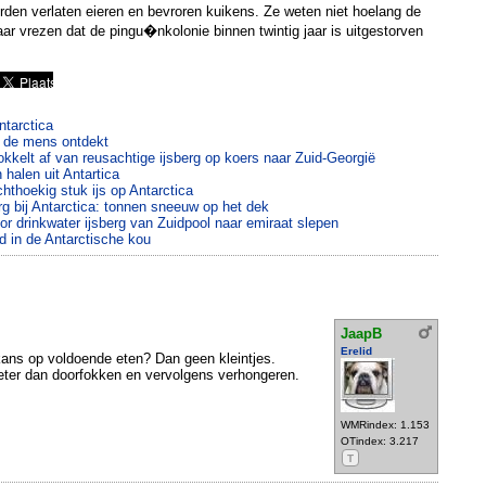
den verlaten eieren en bevroren kuikens. Ze weten niet hoelang de
 maar vrezen dat de pingu�nkolonie binnen twintig jaar is uitgestorven
ntarctica
s de mens ontdekt
okkelt af van reusachtige ijsberg op koers naar Zuid-Georgië
 halen uit Antartica
hthoekig stuk ijs op Antarctica
rg bij Antarctica: tonnen sneeuw op het dek
oor drinkwater ijsberg van Zuidpool naar emiraat slepen
 in de Antarctische kou
JaapB
Erelid
kans op voldoende eten? Dan geen kleintjes.
 beter dan doorfokken en vervolgens verhongeren.
WMRindex: 1.153
OTindex: 3.217
T