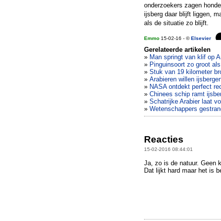
onderzoekers zagen honder
ijsberg daar blijft liggen,
als de situatie zo blijft.
Emmo
15-02-16 - ©
Elsevier
Gerelateerde artikelen
»
Man springt van klif op A
»
Pinguinsoort zo groot al
»
Stuk van 19 kilometer br
»
Arabieren willen ijsbergen
»
NASA ontdekt perfect rec
»
Chinees schip ramt ijsbe
»
Schatrijke Arabier laat v
»
Wetenschappers gestrand
Reacties
15-02-2016 08:44:01
Ja, zo is de natuur. Geen 
Dat lijkt hard maar het is