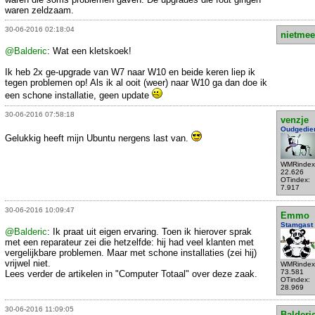
waren zeldzaam.
30-06-2016 02:18:04
nietmee
@Balderic
: Wat een kletskoek!
Ik heb 2x ge-upgrade van W7 naar W10 en beide keren liep ik
tegen problemen op! Als ik al ooit (weer) naar W10 ga dan doe ik
een schone installatie, geen update
30-06-2016 07:58:18
venzje
Oudgedie
Gelukkig heeft mijn Ubuntu nergens last van.
WMRindex
22.626
OTindex:
7.917
30-06-2016 10:09:47
Emmo
Stamgast
@Balderic
: Ik praat uit eigen ervaring. Toen ik hierover sprak
met een reparateur zei die hetzelfde: hij had veel klanten met
vergelijkbare problemen. Maar met schone installaties (zei hij)
vrijwel niet.
WMRindex
73.581
Lees verder de artikelen in "Computer Totaal" over deze zaak.
OTindex:
28.969
30-06-2016 11:09:05
Balderi