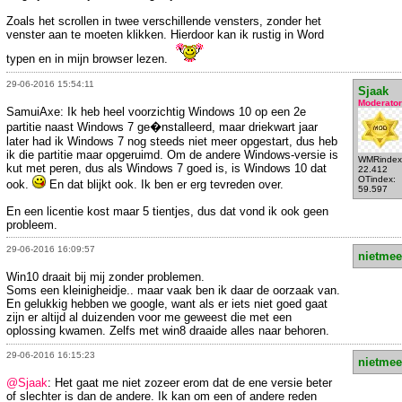
Zoals het scrollen in twee verschillende vensters, zonder het
venster aan te moeten klikken. Hierdoor kan ik rustig in Word
typen en in mijn browser lezen.
29-06-2016 15:54:11
Sjaak
Moderator
SamuiAxe: Ik heb heel voorzichtig Windows 10 op een 2e
partitie naast Windows 7 ge�nstalleerd, maar driekwart jaar
later had ik Windows 7 nog steeds niet meer opgestart, dus heb
ik die partitie maar opgeruimd. Om de andere Windows-versie is
WMRindex
kut met peren, dus als Windows 7 goed is, is Windows 10 dat
22.412
OTindex:
ook.
En dat blijkt ook. Ik ben er erg tevreden over.
59.597
En een licentie kost maar 5 tientjes, dus dat vond ik ook geen
probleem.
29-06-2016 16:09:57
nietmee
Win10 draait bij mij zonder problemen.
Soms een kleinigheidje.. maar vaak ben ik daar de oorzaak van.
En gelukkig hebben we google, want als er iets niet goed gaat
zijn er altijd al duizenden voor me geweest die met een
oplossing kwamen. Zelfs met win8 draaide alles naar behoren.
29-06-2016 16:15:23
nietmee
@Sjaak
: Het gaat me niet zozeer erom dat de ene versie beter
of slechter is dan de andere. Ik kan om een of andere reden