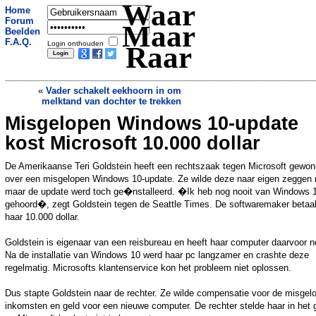
Waar
Home
Forum
Maar
Beelden
F.A.Q.
Login onthouden
Raar
«
Vader schakelt eekhoorn in om
melktand van dochter te trekken
Misgelopen Windows 10-update
Werkgevers besparen miljoenen
»
kost Microsoft 10.000 dollar
De Amerikaanse Teri Goldstein heeft een rechtszaak tegen Microsoft gewo
over een misgelopen Windows 10-update. Ze wilde deze naar eigen zeggen n
maar de update werd toch ge�nstalleerd. �Ik heb nog nooit van Windows 
gehoord�, zegt Goldstein tegen de Seattle Times. De softwaremaker betaal
haar 10.000 dollar.
Goldstein is eigenaar van een reisbureau en heeft haar computer daarvoor n
Na de installatie van Windows 10 werd haar pc langzamer en crashte deze
regelmatig. Microsofts klantenservice kon het probleem niet oplossen.
Dus stapte Goldstein naar de rechter. Ze wilde compensatie voor de misgel
inkomsten en geld voor een nieuwe computer. De rechter stelde haar in het g