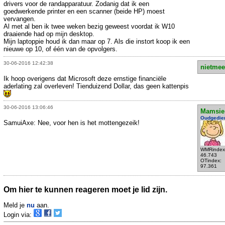
drivers voor de randapparatuur. Zodanig dat ik een
goedwerkende printer en een scanner (beide HP) moest
vervangen.
Al met al ben ik twee weken bezig geweest voordat ik W10
draaiende had op mijn desktop.
Mijn laptoppie houd ik dan maar op 7. Als die instort koop ik een
nieuwe op 10, of één van de opvolgers.
30-06-2016 12:42:38
nietmee
Ik hoop overigens dat Microsoft deze ernstige financiële
aderlating zal overleven! Tienduizend Dollar, das geen kattenpis
30-06-2016 13:06:46
Mamsie
Oudgedie
SamuiAxe: Nee, voor hen is het mottengezeik!
WMRindex
46.743
OTindex:
97.361
Om hier te kunnen reageren moet je lid zijn.
Meld je
nu
aan.
Login via: