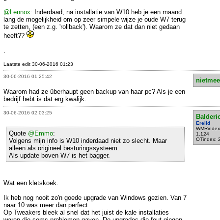
@Lennox
: Inderdaad, na installatie van W10 heb je een maand
lang de mogelijkheid om op zeer simpele wijze je oude W7 terug
te zetten, (een z.g. 'rollback'). Waarom ze dat dan niet gedaan
heeft??
.
Laatste edit 30-06-2016 01:23
30-06-2016 01:25:42
nietmee
Waarom had ze überhaupt geen backup van haar pc? Als je een
bedrijf hebt is dat erg kwalijk.
30-06-2016 02:03:25
Balderi
Erelid
WMRindex
Quote
@Emmo
:
1.124
OTindex: 
Volgens mijn info is W10 inderdaad niet zo slecht. Maar
alleen als origineel besturingssysteem.
Als update boven W7 is het bagger.
Wat een kletskoek.
Ik heb nog nooit zo'n goede upgrade van Windows gezien. Van 7
naar 10 was meer dan perfect.
Op Tweakers bleek al snel dat het juist de kale installaties
waren die soms problemen gaven. De upgrades die fout gingen