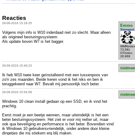
Reacties
29-06-2016 15:18:25
Emmo
Stamgast
Volgens mijn info is W10 inderdaad niet zo slecht. Maar alleen
als origineel besturingssysteem.
Als update boven W7 is het bagger.
WMRindex
73.581
OTindex:
28.969
29-06-2016 15:46:23
nietmee
Ik heb W10 twee keer geïnstalleerd met een tussenpoos van
zo'n zes maanden. Beide keren vond ik het niks en ben ik
teruggekeerd naar W7. Bevalt mij persoonlijk toch beter.
29-06-2016 15:54:08
nietmee
Windows 10 clean install gedaan op een SSD, en ik vind het
prachtig.
Eerst moet je een beetje wennen, maar uiteindelijk is het een
beter besturingssysteem. Het ziet er voor mij netter uit, maar
ook qua beveiliging en performance is het beter. Bovendien vind
ik Windows 10 gebruikersvriendelijk, onder andere door kleine
dingetjes die mij stiekem erg blij maken.