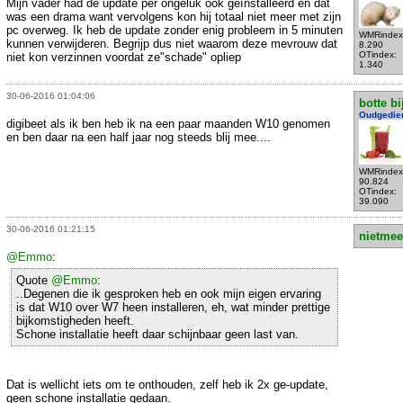
Mijn vader had de update per ongeluk ook geïnstalleerd en dat
was een drama want vervolgens kon hij totaal niet meer met zijn
pc overweg. Ik heb de update zonder enig probleem in 5 minuten
WMRindex
kunnen verwijderen. Begrijp dus niet waarom deze mevrouw dat
8.290
OTindex:
niet kon verzinnen voordat ze"schade" opliep
1.340
30-06-2016 01:04:06
botte bi
Oudgedie
digibeet als ik ben heb ik na een paar maanden W10 genomen
en ben daar na een half jaar nog steeds blij mee....
WMRindex
90.824
OTindex:
39.090
30-06-2016 01:21:15
nietmee
@Emmo
:
Quote
@Emmo
:
..Degenen die ik gesproken heb en ook mijn eigen ervaring
is dat W10 over W7 heen installeren, eh, wat minder prettige
bijkomstigheden heeft.
Schone installatie heeft daar schijnbaar geen last van.
Dat is wellicht iets om te onthouden, zelf heb ik 2x ge-update,
geen schone installatie gedaan.