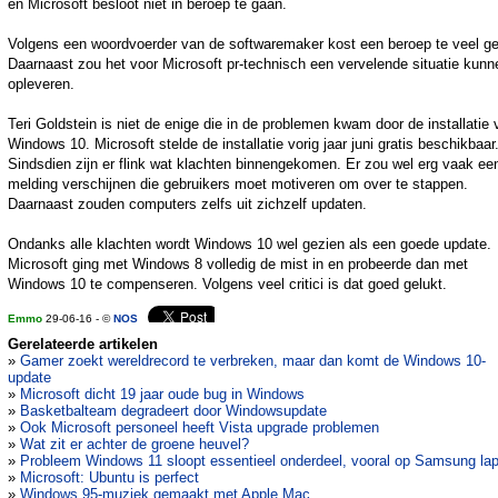
en Microsoft besloot niet in beroep te gaan.
Volgens een woordvoerder van de softwaremaker kost een beroep te veel ge
Daarnaast zou het voor Microsoft pr-technisch een vervelende situatie kunn
opleveren.
Teri Goldstein is niet de enige die in de problemen kwam door de installatie 
Windows 10. Microsoft stelde de installatie vorig jaar juni gratis beschikbaar
Sindsdien zijn er flink wat klachten binnengekomen. Er zou wel erg vaak ee
melding verschijnen die gebruikers moet motiveren om over te stappen.
Daarnaast zouden computers zelfs uit zichzelf updaten.
Ondanks alle klachten wordt Windows 10 wel gezien als een goede update.
Microsoft ging met Windows 8 volledig de mist in en probeerde dan met
Windows 10 te compenseren. Volgens veel critici is dat goed gelukt.
Emmo
29-06-16 - ©
NOS
Gerelateerde artikelen
»
Gamer zoekt wereldrecord te verbreken, maar dan komt de Windows 10-
update
»
Microsoft dicht 19 jaar oude bug in Windows
»
Basketbalteam degradeert door Windowsupdate
»
Ook Microsoft personeel heeft Vista upgrade problemen
»
Wat zit er achter de groene heuvel?
»
Probleem Windows 11 sloopt essentieel onderdeel, vooral op Samsung la
»
Microsoft: Ubuntu is perfect
»
Windows 95-muziek gemaakt met Apple Mac