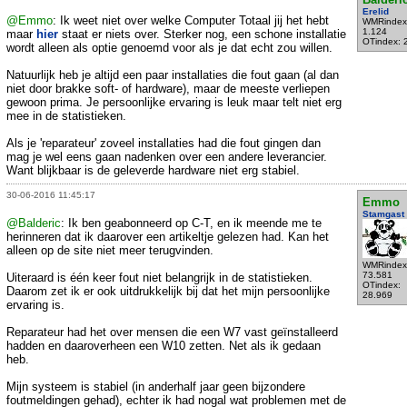
Erelid
@Emmo
: Ik weet niet over welke Computer Totaal jij het hebt
WMRindex
1.124
maar
hier
staat er niets over. Sterker nog, een schone installatie
OTindex: 
wordt alleen als optie genoemd voor als je dat echt zou willen.
Natuurlijk heb je altijd een paar installaties die fout gaan (al dan
niet door brakke soft- of hardware), maar de meeste verliepen
gewoon prima. Je persoonlijke ervaring is leuk maar telt niet erg
mee in de statistieken.
Als je 'reparateur' zoveel installaties had die fout gingen dan
mag je wel eens gaan nadenken over een andere leverancier.
Want blijkbaar is de geleverde hardware niet erg stabiel.
30-06-2016 11:45:17
Emmo
Stamgast
@Balderic
: Ik ben geabonneerd op C-T, en ik meende me te
herinneren dat ik daarover een artikeltje gelezen had. Kan het
alleen op de site niet meer terugvinden.
WMRindex
73.581
Uiteraard is één keer fout niet belangrijk in de statistieken.
OTindex:
Daarom zet ik er ook uitdrukkelijk bij dat het mijn persoonlijke
28.969
ervaring is.
Reparateur had het over mensen die een W7 vast geïnstalleerd
hadden en daaroverheen een W10 zetten. Net als ik gedaan
heb.
Mijn systeem is stabiel (in anderhalf jaar geen bijzondere
foutmeldingen gehad), echter ik had nogal wat problemen met de