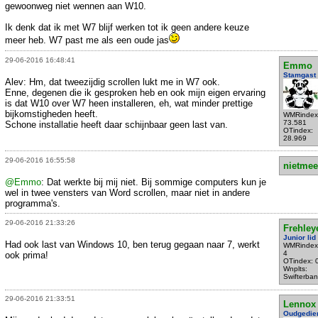
gewoonweg niet wennen aan W10.
Ik denk dat ik met W7 blijf werken tot ik geen andere keuze
meer heb. W7 past me als een oude jas
29-06-2016 16:48:41
Emmo
Stamgast
Alev: Hm, dat tweezijdig scrollen lukt me in W7 ook.
Enne, degenen die ik gesproken heb en ook mijn eigen ervaring
is dat W10 over W7 heen installeren, eh, wat minder prettige
bijkomstigheden heeft.
WMRindex
73.581
Schone installatie heeft daar schijnbaar geen last van.
OTindex:
28.969
29-06-2016 16:55:58
nietmee
@Emmo
: Dat werkte bij mij niet. Bij sommige computers kun je
wel in twee vensters van Word scrollen, maar niet in andere
programma's.
29-06-2016 21:33:26
Frehley
Junior lid
Had ook last van Windows 10, ben terug gegaan naar 7, werkt
WMRindex
4
ook prima!
OTindex: 
Wnplts:
Swifterban
29-06-2016 21:33:51
Lennox
Oudgedie