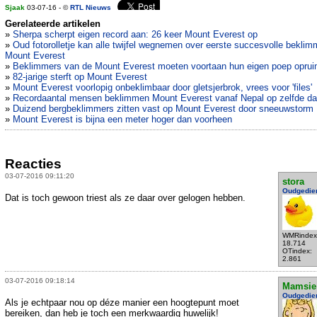
Sjaak
03-07-16 - ©
RTL Nieuws
Gerelateerde artikelen
»
Sherpa scherpt eigen record aan: 26 keer Mount Everest op
»
Oud fotorolletje kan alle twijfel wegnemen over eerste succesvolle beklim
Mount Everest
»
Beklimmers van de Mount Everest moeten voortaan hun eigen poep opru
»
82-jarige sterft op Mount Everest
»
Mount Everest voorlopig onbeklimbaar door gletsjerbrok, vrees voor 'files'
»
Recordaantal mensen beklimmen Mount Everest vanaf Nepal op zelfde d
»
Duizend bergbeklimmers zitten vast op Mount Everest door sneeuwstorm
»
Mount Everest is bijna een meter hoger dan voorheen
Reacties
03-07-2016 09:11:20
stora
Oudgedie
Dat is toch gewoon triest als ze daar over gelogen hebben.
WMRindex
18.714
OTindex:
2.861
03-07-2016 09:18:14
Mamsie
Oudgedie
Als je echtpaar nou op déze manier een hoogtepunt moet
bereiken, dan heb je toch een merkwaardig huwelijk!