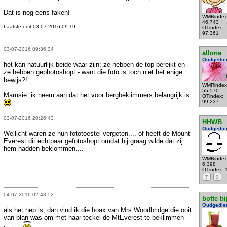
Dat is nog eens faken!
WMRindex
46.743
Laatste edit 03-07-2016 09:19
OTindex:
97.361
03-07-2016 09:36:34
allone
Oudgedie
het kan natuurlijk beide waar zijn: ze hebben de top bereikt en
ze hebben gephotoshopt - want die foto is toch niet het enige
bewijs?!
WMRindex
55.570
Mamsie: ik neem aan dat het voor bergbeklimmers belangrijk is
OTindex:
99.237
03-07-2016 20:26:43
HHWB
Oudgedie
Wellicht waren ze hun fototoestel vergeten.... óf heeft de Mount
Everest dit echtpaar gefotoshopt omdat hij graag wilde dat zij
hem hadden beklommen....
WMRindex
6.398
OTindex: 
T
S
04-07-2016 02:48:52
botte bi
Oudgedie
als het nep is, dan vind ik die hoax van Mrs Woodbridge die ooit
van plan was om met haar teckel de MtEverest te beklimmen