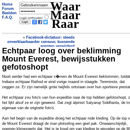
Waar
Home
Forum
Maar
Beelden
F.A.Q.
Login onthouden
Raar
«
Facebook-dictatuur: steeds
onverklaarbaarder censuur, kussende
agenten verwijderd
Echtpaar loog over beklimming
Franse topzwemmer: als IJsland EK
wint, zwem ik het eiland rond
»
Mount Everest, bewijsstukken
gefotoshopt
Nooit eerder had een echtpaar s�men de Mount Everest beklommen, totdat
Indiase echtpaar Rathod er eind vorige maand in slaagde. Tenminste, dat
zeggen ze. Er zijn namelijk grote twijfels ontstaan over hun sportieve prestat
Het echtpaar zou foto's van hun expeditie naar de top hebben gefotoshopt, 
het lijkt alsof ze er zijn geweest. Dat zegt alpinist Satyarup Siddhanta, de tr
eigenaar van de originele foto's.
Aan het begin van de expeditie droeg het echtpaar rode kleding. Op de top 
de Mount Everest draagt de man plotseling een geel pak. Onwaarschijnlijk,
noemen klimexperts dat. Het is te koud om van kleding te wisselen op de M