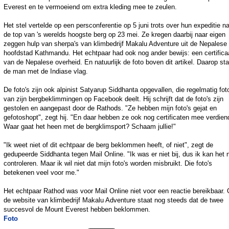
Everest en te vermoeiend om extra kleding mee te zeulen.
Het stel vertelde op een persconferentie op 5 juni trots over hun expeditie n
de top van 's werelds hoogste berg op 23 mei. Ze kregen daarbij naar eigen
zeggen hulp van sherpa's van klimbedrijf Makalu Adventure uit de Nepalese
hoofdstad Kathmandu. Het echtpaar had ook nog ander bewijs: een certifica
van de Nepalese overheid. En natuurlijk de foto boven dit artikel. Daarop sta
de man met de Indiase vlag.
De foto's zijn ook alpinist Satyarup Siddhanta opgevallen, die regelmatig fot
van zijn bergbeklimmingen op Facebook deelt. Hij schrijft dat de foto's zijn
gestolen en aangepast door de Rathods. "Ze hebben mijn foto's gejat en
gefotoshopt", zegt hij. "En daar hebben ze ook nog certificaten mee verdien
Waar gaat het heen met de bergklimsport? Schaam jullie!"
"Ik weet niet of dit echtpaar de berg beklommen heeft, of niet", zegt de
gedupeerde Siddhanta tegen Mail Online. "Ik was er niet bij, dus ik kan het n
controleren. Maar ik wil niet dat mijn foto's worden misbruikt. Die foto's
betekenen veel voor me."
Het echtpaar Rathod was voor Mail Online niet voor een reactie bereikbaar.
de website van klimbedrijf Makalu Adventure staat nog steeds dat de twee
succesvol de Mount Everest hebben beklommen.
Foto