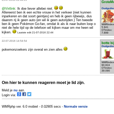
GroteM
@Virtlink
: Ik doe liever allebei niet.
Oudgedie
Allereerst ben ik een echte vrouw in het verkeer (niet kunnen
inparkeren en dat soort geintjes) en heb ik geen rijbewijs, dus
daarom rij ik geen auto (en wil ik geen autorijden.) Ten tweede
ben ik geen Pokémon Go-fan, omdat ik als ik naar buiten loop o
WMRindex
niet de hele tijd op de telefoon wil kijken maar om me heen wil
5.941
OTindex:
kijken.
Laatste edit 21-07-2016 22:44
7.899
22-07-2016 14:54:54
botte bi
Oudgedie
pokemonzoekers zijn overal en zien alles
WMRindex
90.824
OTindex:
39.090
Om hier te kunnen reageren moet je lid zijn.
Meld je
nu
aan.
Login via:
WMRphp ver. 6.0 mobiel -
0.02905
secs -
Normale versie