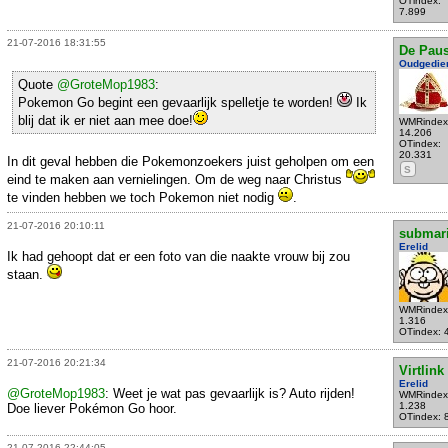
OTindex:
7.899
21-07-2016 18:31:55
De Pau
Oudgedie
Quote
@GroteMop1983
:
Pokemon Go begint een gevaarlijk spelletje te worden!
Ik
blij dat ik er niet aan mee doe!
WMRindex
14.206
OTindex:
20.331
In dit geval hebben die Pokemonzoekers juist geholpen om een
S
eind te maken aan vernielingen. Om de weg naar Christus
te vinden hebben we toch Pokemon niet nodig
.
21-07-2016 20:10:11
submar
Erelid
Ik had gehoopt dat er een foto van die naakte vrouw bij zou
staan.
WMRindex
1.316
OTindex: 
21-07-2016 20:21:34
Virtlink
Erelid
@GroteMop1983
: Weet je wat pas gevaarlijk is? Auto rijden!
WMRindex
1.238
Doe liever Pokémon Go hoor.
OTindex: 
21-07-2016 22:44:05