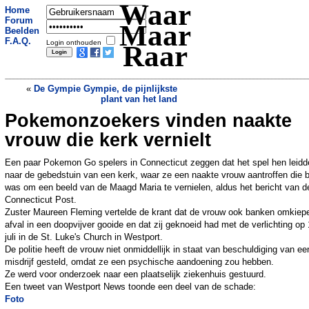
Waar
Home
Forum
Maar
Beelden
F.A.Q.
Login onthouden
Raar
«
De Gympie Gympie, de pijnlijkste
plant van het land
Pokemonzoekers vinden naakte
Piloten onder invloed; flinke vertraging
voor 250 passagiers
»
vrouw die kerk vernielt
Een paar Pokemon Go spelers in Connecticut zeggen dat het spel hen leidd
naar de gebedstuin van een kerk, waar ze een naakte vrouw aantroffen die 
was om een beeld van de Maagd Maria te vernielen, aldus het bericht van d
Connecticut Post.
Zuster Maureen Fleming vertelde de krant dat de vrouw ook banken omkiep
afval in een doopvijver gooide en dat zij geknoeid had met de verlichting op
juli in de St. Luke's Church in Westport.
De politie heeft de vrouw niet onmiddellijk in staat van beschuldiging van ee
misdrijf gesteld, omdat ze een psychische aandoening zou hebben.
Ze werd voor onderzoek naar een plaatselijk ziekenhuis gestuurd.
Een tweet van Westport News toonde een deel van de schade:
Foto