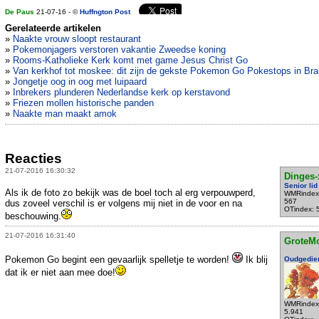
De Paus
21-07-16 - ©
Huffngton Post
Gerelateerde artikelen
»
Naakte vrouw sloopt restaurant
»
Pokemonjagers verstoren vakantie Zweedse koning
»
Rooms-Katholieke Kerk komt met game Jesus Christ Go
»
Van kerkhof tot moskee: dit zijn de gekste Pokemon Go Pokestops in Bra
»
Jongetje oog in oog met luipaard
»
Inbrekers plunderen Nederlandse kerk op kerstavond
»
Friezen mollen historische panden
»
Naakte man maakt amok
Reacties
21-07-2016 16:30:32
Dinges-
Senior lid
Als ik de foto zo bekijk was de boel toch al erg verpouwperd,
WMRindex
567
dus zoveel verschil is er volgens mij niet in de voor en na
OTindex: 
beschouwing.
21-07-2016 16:31:40
GroteM
Pokemon Go begint een gevaarlijk spelletje te worden!
Ik blij
Oudgedie
dat ik er niet aan mee doe!
WMRindex
5.941